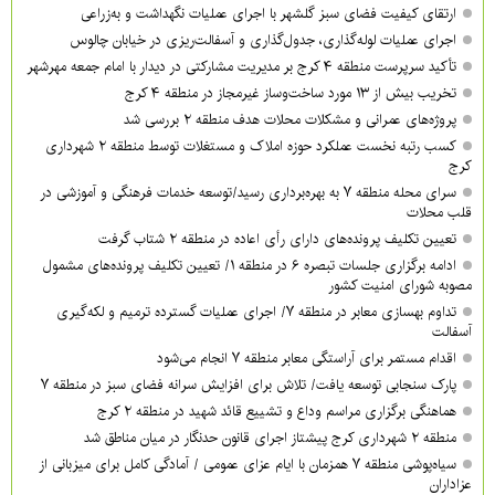
ارتقای کیفیت فضای سبز گلشهر با اجرای عملیات نگهداشت و به‌زراعی
اجرای عملیات لوله‌گذاری، جدول‌گذاری و آسفالت‌ریزی در خیابان چالوس
تأکید سرپرست منطقه ۴ کرج بر مدیریت مشارکتی در دیدار با امام جمعه مهرشهر
تخریب بیش از ۱۳ مورد ساخت‌وساز غیرمجاز در منطقه ۴ کرج
پروژه‌های عمرانی و مشکلات محلات هدف منطقه ۲ بررسی شد
کسب رتبه نخست عملکرد حوزه املاک و مستغلات توسط منطقه ۲ شهرداری
کرج
سرای محله منطقه ۷ به بهره‌برداری رسید/توسعه خدمات فرهنگی و آموزشی در
قلب محلات
تعیین تکلیف پرونده‌های دارای رأی اعاده در منطقه ۲ شتاب گرفت
ادامه برگزاری جلسات تبصره ۶ در منطقه ۱/ تعیین تکلیف پرونده‌های مشمول
مصوبه شورای امنیت کشور
تداوم بهسازی معابر در منطقه ۷/ اجرای عملیات گسترده ترمیم و لکه‌گیری
آسفالت
اقدام مستمر برای آراستگی معابر منطقه ۷ انجام می‌شود
پارک سنجابی توسعه یافت/ تلاش برای افزایش سرانه فضای سبز در منطقه ۷
هماهنگی برگزاری مراسم وداع و تشییع قائد شهید در منطقه ۲ کرج
منطقه ۲ شهرداری کرج پیشتاز اجرای قانون حدنگار در میان مناطق شد
سیاه‌پوشی منطقه ۷ همزمان با ایام عزای عمومی / آمادگی کامل برای میزبانی از
عزاداران