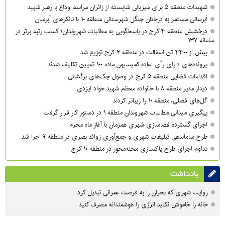
تمهیدات منطقه ۵ برای میزبانی شایسته از زائران مراسم وداع با رهبر شهید
آبرسانی مستمر به درختان جنگل شهرستانی منطقه ۱۰ با تانکرهای آبرسان
درخشش منطقه ۴ کرج در پاسخگویی به مطالبات شهروندان/ کسب رتبه برتر در
سامانه ۱۳۷
بیش از ۴۴۰۰ تن آسفالت در منطقه ۲ کرج توزیع شد
پرونده‌های دارای رأی اعاده کمیسیون ماده ۱۰۰ تعیین تکلیف شدند
اقدامات قضایی منطقه ۵ کرج در وصول چک‌های برگشتی
دیدار مدیر منطقه ۸ با خانواده معظم شهید جواد ایزدی
گل‌های فصلی، منطقه ۱۰ را زیباتر کردند
پیگیری میدانی مطالبات شهروندان منطقه ۱ در دستور کار قرار گرفت
اجرای گسترده فضاسازی شهری همزمان با آغاز ماه محرم
طرح ساماندهی تبلیغات شهری و جمع‌آوری زوائد بصری در منطقه ۹ اجرا شد
تداوم اجرای طرح پاکسازی محله‌محور در منطقه ۱۰ کرج
یادداشت
روایت شهری که بحران را به فرصت عمرانی تبدیل کرد
خانه را خاموش نکنید انرژی را هوشمندانه مصرف کنید