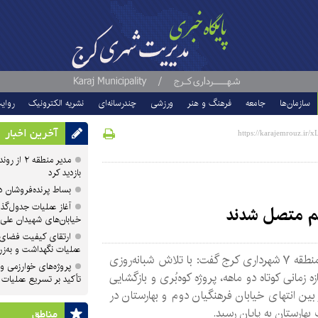
سازمان‌ها
جامعه
فرهنگ و هنر
ورزشی
چندرسانه‌ای
نشریه الکترونیک
روای
آخرین اخبار
مدیر منطقه
بازدید کرد
بساط پرنده‌فروشان 
آغاز عملیات جدول‌گذ
هم متصل شدند
خیابان‌های شهیدان علی
ارتقای کیفیت فضای 
عملیات نگهداشت و به‌زر
مدیر منطقه ۷ شهرداری کرج گفت: با تلاش شبانه‌روزی
پروژه‌های خوارزمی و ش
ازه زمانی کوتاه دو ماهه، پروژه کوه‌بُری و بازگشایی
تأکید بر تسریع عملیات
ین انتهای خیابان فرهنگیان دوم و بهارستان در
هارستان به پایان رسید.
مناطق