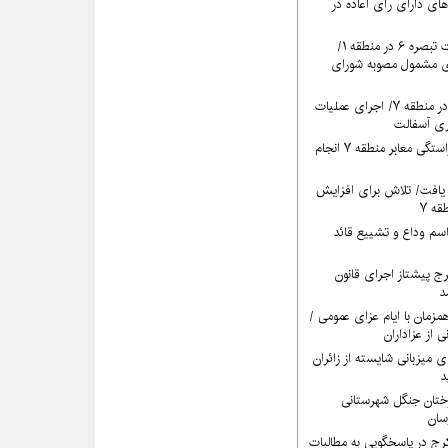
های دارای رأی اعاده در
ادامه برگزاری جلسات تبصره ۶ در منطقه ۱/
ای مشمول مصوبه شورای
تداوم بهسازی معابر در منطقه ۷/ اجرای عملیات
ری آسفالت
اقدام مستمر برای آراستگی معابر منطقه ۷ انجام
یافت/ تلاش برای افزایش
ه ۷
سم وداع و تشییع قائد
ری کرج پیشتاز اجرای قانون
د
اه‌پوشی منطقه ۷ همزمان با ایام عزای عمومی /
ی از عزاداران
ات منطقه ۵ برای میزبانی شایسته از زائران
د
رختان جنگل شهرستانی
خشش منطقه ۴ کرج در پاسخگویی به مطالبات