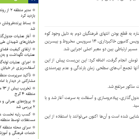
مدیر منطقه
بازدید کرد
بساط پرنده‌فروشان 
شد
اشاره به قطع بودن انتهای فرهنگیان دوم به دلیل وجود کوه
آغاز عملیات جدول‌گذ
حائل به ارتفاع حدود چهار متر، اظهار داشت: با به‌کارگیری ۳۶ سرویس کامیون خاکبرداری، ۱۴ سرویس مخروط و بیسرین
خیابان‌های شهیدان علی
ارتقای کیفیت فضای 
عملیات نگهداشت و به‌زر
که این پروژه با صرف اعتباری بالغ بر ۴۰۰ میلیون تومان انجام گرفت، اضافه کرد: این بن‌بست پیش از این
اجرای عملیات لوله‌گ
 آنها تجمع آب‌های سطحی زمان بارندگی و عدم بهره‌مندی
آسفالت‌ریزی در خیابان
مشارکتی در دیدار با ام
 مذکور مرتفع شد.
تخر
منطقه ۴ کرج
ل‌گذاری، پیاده‌روسازی و آسفالت به سرعت آغاز شد و با
پروژه‌های عمرانی و
ید.
۲ بررسی شد
کسب رتبه نخست عمل
یی شده است و آن‌ها اکنون می‌توانند با استفاده از این
مستغلات توسط منطقه ۲ شهرداری کرج
خدمات فرهنگی و آموزش