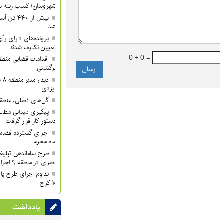
شهروندان/ کسب رتبه برتر 
شد
تعیین تکلیف شدند
0 + 0 =
برگشتی
دی
ایزدی
گل‌های فصلی، منطقه ۱۰ را زیباتر کر
دستور کار قرار گرفت
اجرای گسترده فضاسا
ماه محرم
طرح ساماندهی تبلیغ
بصری در منطقه ۹ اجرا شد
تداوم اجرای طرح پا
۱۰ کرج
یادداشت