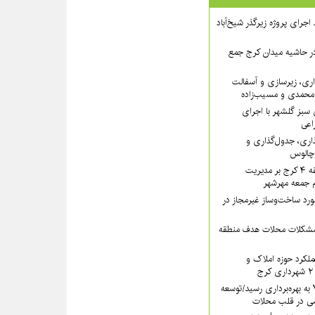
 ۲ از روند اجرای پروژه زیرگذر شیخ‌آباد
در حاشیه میدان کرج جمع
اری، زیرسازی و آسفالت
‌محمدی و مسیب‌زاده
سبز گلشهر با اجرای
اعی
ذاری، جدول‌گذاری و
 چالوس
تأکید سرپرست منطقه ۴ کرج بر مدیریت
ام جمعه مهرشهر
یب بیش از ۱۳ مورد ساخت‌وساز غیرمجاز در
 مشکلات محلات هدف منطقه
کرد حوزه املاک و
سرای محله منطقه ۷ به بهره‌برداری رسید/توسعه
ی در قلب محلات