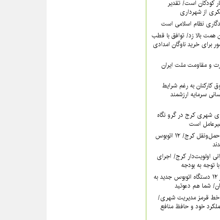
ر کودکان است/ تقدیر
کری از شهرداری
دگاری نظام اسلامی است
همت بالا زد/ توافق با قطب
 برای خرید ناوگان امدادی
عزت و مقاومت ملت ایران
 کارکنان به رغم شرایط
سانی سرمایه ارزشمند
ی شهری کرج در گرو نگاه
غیرعامل است
خون تازه در رگ‌های حمل‌ونقل کرج/ ۱۲ اتوبوس
نی اولویت‌دار کرج/ اجرای
ا توجه به بودجه
فردا؛ آیین رونمایی از ۱۲ دستگاه اتوبوس جدید به
خط قرمز مدیریت شهری‌/
ملکرد خود و حافظ منافع