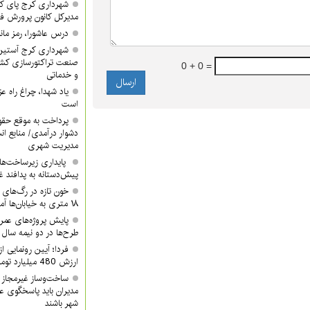
شهرداری کرج پای کا
مدیرکل کانون پرورش ف
درس عاشورا، رمز مان
شهرداری کرج آستین 
صنعت تراکتورسازی کشور
0 + 0 =
و خدماتی
یاد شهدا، چراغ راه 
است
پرداخت به موقع حقوق
دشوار درآمدی/ منابع ان
مدیریت شهری
پایداری زیرساخت‌ها
پیش‌دستانه به پدافند 
۱۸ متری به خیابان‌ها آمدند
پایش پروژه‌های عمرا
طرح‌ها در دو نیمه سال ب
ارزش 480 میلیارد تومان/ شما هم دعوتید
ساخت‌وساز غیرمجاز 
مدیران باید پاسخگوی ع
شهر باشند