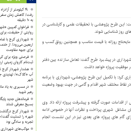
۱۹ کیلومتر از آزادر
رفت/ کاهش زمان سفر ا
به ۱۰ دقیقه
ت: این طرح پژوهشی با تحقیقات علمی و کارشناسی در
فراخوان کمپین «شه
رهای روز شناسایی شوند.
روایتی از حقیقت، برای 
شهرداری کرج با تمام 
 مایحتاج روزانه با قیمت مناسب و همچنین رونق کسب و
اربعین می‌رود/ از خدمت
برای جبهه مقاومت
فرصتی ویژه برای کرب
رداری در پیشبرد طرح گفت: تعامل سازنده بین دفتر
ثبت‌نام کاروان زمینی ار
 موفقیت پروژه خواهد داشت.
هشدار شهردار کرج ن
آب «کلاک»/ تهدیدی جد
اری کرد: با تکمیل این طرح پژوهشی، شهرداری با برنامه
شهر
 در نقاط مختلف شهر اقدام و گامی در جهت بهبود وضعیت
در مسیری به یاد ماند
رهبر شهید
فرماندهان جدید پایگ
 از اقدامات صورت گرفته و پیشرفت پروژه ارائه داد. وی
بسیج معرفی شدند
ان‌ مشاغل شهری پرداخت و نظرات آنها در خصوص ادامه
شهردار کرج درگذشت
رای گام های پروژه های بعدی نیز در این نشست انجام
شهر» را تسلیت گفت/«
تجربه و سادگی بود
موکب‌های شهرداری کر