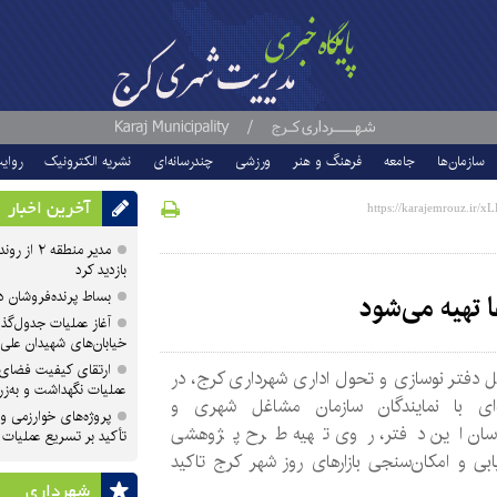
سازمان‌ها
جامعه
فرهنگ و هنر
ورزشی
چندرسانه‌ای
نشریه الکترونیک
روای
آخرین اخبار
مدیر منطقه
بازدید کرد
بساط پرنده‌فروشان 
ا تهیه می‌شود
آغاز عملیات جدول‌گذ
خیابان‌های شهیدان علی
ارتقای کیفیت فضای 
 دفتر نوسازی و تحول اداری شهرداری کرج، در
عملیات نگهداشت و به‌زر
ای با نمایندگان سازمان مشاغل شهری و
پروژه‌های خوارزمی و ش
اسان این دفتر، روی تهیه طرح پژوهشی
تأکید بر تسریع عملیات
ابی و امکان‌سنجی بازارهای روز شهر کرج تاکید
شهرداری