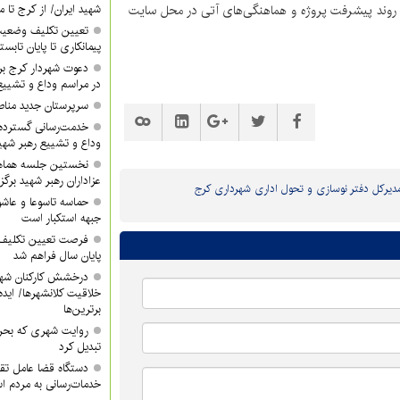
دیبهشت ماه ۱۴۰۴ با هدف بررسی روند پیشرفت پروژه و هماهنگی‌های آتی در محل سایت
شهید ایران/ از کرج تا م
تعیین تکلیف وضعیت
پیمانکاری تا پایان تابس
دعوت شهردار کرج ب
در مراسم وداع و تشییع
سرپرستان جدید مناطق ۳ و ۴ معرفی 
خدمت‌رسانی گسترده
وداع و تشییع رهبر شهی
نخستین جلسه هماه
عزاداران رهبر شهید برگز
دیرکل دفتر نوسازی و تحول اداری شهرداری کرج
حماسه تاسوعا و عاشور
جبهه استکبار است
فرصت تعیین تکلیف آ
پایان سال فراهم شد
درخشش کارکنان شهر
خلاقیت کلانشهرها/ ایده 
برترین‌ها
روایت شهری که بحرا
تبدیل کرد
دستگاه قضا عامل تق
خدمات‌رسانی به مردم 