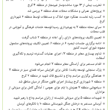
تخریب بیش از ۱۳ مورد ساخت‌وساز غیرمجاز در منطقه ۴ کرج
پروژه‌های عمرانی و مشکلات محلات هدف منطقه ۲ بررسی شد
کسب رتبه نخست عملکرد حوزه املاک و مستغلات توسط منطقه ۲ شهرداری
کرج
سرای محله منطقه ۷ به بهره‌برداری رسید/توسعه خدمات فرهنگی و آموزشی در
قلب محلات
تعیین تکلیف پرونده‌های دارای رأی اعاده در منطقه ۲ شتاب گرفت
ادامه برگزاری جلسات تبصره ۶ در منطقه ۱/ تعیین تکلیف پرونده‌های مشمول
مصوبه شورای امنیت کشور
تداوم بهسازی معابر در منطقه ۷/ اجرای عملیات گسترده ترمیم و لکه‌گیری
آسفالت
اقدام مستمر برای آراستگی معابر منطقه ۷ انجام می‌شود
پارک سنجابی توسعه یافت/ تلاش برای افزایش سرانه فضای سبز در منطقه ۷
هماهنگی برگزاری مراسم وداع و تشییع قائد شهید در منطقه ۲ کرج
منطقه ۲ شهرداری کرج پیشتاز اجرای قانون حدنگار در میان مناطق شد
سیاه‌پوشی منطقه ۷ همزمان با ایام عزای عمومی / آمادگی کامل برای میزبانی از
عزاداران
تمهیدات منطقه ۵ برای میزبانی شایسته از زائران مراسم وداع با رهبر شهید
آبرسانی مستمر به درختان جنگل شهرستانی منطقه ۱۰ با تانکرهای آبرسان
درخشش منطقه ۴ کرج در پاسخگویی به مطالبات شهروندان/ کسب رتبه برتر در