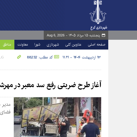
پنجشنبه ۱۵ مرداد ۱۴۰۵ -
Aug 6, 2026
صفحه اصلی
عناوین کلی
شهرداری
شورا
معاونت
مناطق
۱۳ اردیبهشت ۱۴۰۴ - ۱۱:۲۱
کد مطلب: 88232
آغاز طرح ضربتی رفع سد معبر در مهرش
فضای 