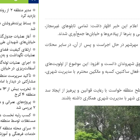
مدیر منطقه
بازدید کرد
بساط پرنده‌فروشان 
ا اعلام این خبر اظهار داشت: تمامی تابلوهای غیرمجاز،
شد
نرها از پیاده‌روها و خیابان‌ها جمع‌آوری شدند.
آغاز عملیات جدول‌گذ
خیابان‌های شهیدان علی
و مهرشهر در حال اجراست و پس از آن، در سایر محلات
ارتقای کیفیت فضای 
عملیات نگهداشت و به‌زر
اجرای عملیات لوله‌گ
ق شهروندان دانست و افزود: این موضوع از اولویت‌های
آسفالت‌ریزی در خیابان
ت فعال ساکنین، کسبه و مالکین محترم با مدیریت شهری،
مشارکتی در دیدار با ام
تخر
 منطقه خواست با رعایت قوانین و پرهیز از ایجاد سد
منطقه ۴ کرج
ی شهر با مدیریت شهری همکاری داشته باشند.
پروژه‌های عمرانی و
۲ بررسی شد
کسب رتبه نخست عمل
مستغلات توسط منطقه ۲ شهرداری کرج
خدمات فرهنگی و آموزش