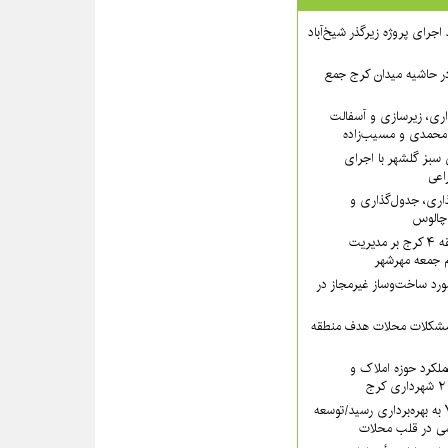
 ۲ از روند اجرای پروژه زیرگذر شیخ‌آباد
در حاشیه میدان کرج جمع
اری، زیرسازی و آسفالت
‌محمدی و مسیب‌زاده
سبز گلشهر با اجرای
اعی
ذاری، جدول‌گذاری و
 چالوس
تأکید سرپرست منطقه ۴ کرج بر مدیریت
ام جمعه مهرشهر
یب بیش از ۱۳ مورد ساخت‌وساز غیرمجاز در
 مشکلات محلات هدف منطقه
کرد حوزه املاک و
سرای محله منطقه ۷ به بهره‌برداری رسید/توسعه
ی در قلب محلات