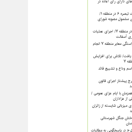
های دارای رأی اعاده در
ادامه برگزاری جلسات تبصره ۶ در منطقه ۱/
ای مشمول مصوبه شورای
تداوم بهسازی معابر در منطقه ۷/ اجرای عملیات
ری آسفالت
اقدام مستمر برای آراستگی معابر منطقه ۷ انجام
یافت/ تلاش برای افزایش
ه ۷
سم وداع و تشییع قائد
ری کرج پیشتاز اجرای قانون
د
اه‌پوشی منطقه ۷ همزمان با ایام عزای عمومی /
ی از عزاداران
ات منطقه ۵ برای میزبانی شایسته از زائران
د
رختان جنگل شهرستانی
خشش منطقه ۴ کرج در پاسخگویی به مطالبات