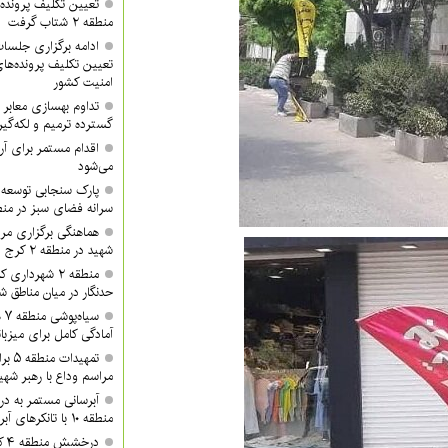
تعیین تکلیف پرونده‌
منطقه ۲ شتاب گرفت
تعیین تکلیف پرونده‌ه
امنیت کشور
گسترده ترمیم و لکه‌گی
می‌شود
پارک سنجابی توسعه 
سرانه فضای سبز در منطق
هماهنگی برگزاری مرا
شهید در منطقه ۲ کرج
منطقه ۲ شهردا
حدنگار در میان مناطق ش
سی
آمادگی کامل برای میزبان
تمهید
مراسم وداع با رهبر شهی
آبرسانی مستمر به د
منطقه ۱۰ با تانکرهای آبرسان
در