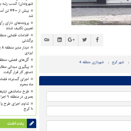
شهروندان/ کسب رتبه برتر 
شد
تعیین تکلیف شدند
برگشتی
دی
ایزدی
گل‌های فصلی، منطقه ۱۰ را زیباتر کر
شهر کرج
شهرداری منطقه 4
دستور کار قرار گرفت
اجرای گسترده فضاسا
ماه محرم
طرح ساماندهی تبلیغ
بصری در منطقه ۹ اجرا شد
تداوم اجرای طرح پا
۱۰ کرج
یادداشت