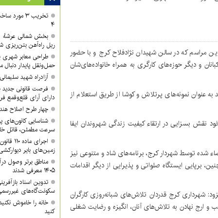
تخریب ۳ مورد
۴
ریل راه‌آهن بتن‌ریزی ش
ین مراسم که در سالن شهیدان نژادفلاح کرج و با حضور
طراحی معابر شهری با
 شد ۳۵۰ نفر از سبزبانان، پاکبانان و دیگر حوزه‌های کارگری به همراه خانواده‌های‌شان
حمل‌ونقل پایدار دنبال م
آزادراه شهید سلیمان
فرصت قانونی جدید ب
د به عنوان نمونه‌های پرتلاش و کوشا از طریق استعلام از
دارای آرای قلع‌وقمع فر
چهار طرح اصلاح هند
شناسایی کانون‌های پ
خود نقش بسزایی در ارتقاء کیفیت زندگی شهروندان ایفا
سرعت مطمئن، قاتل خا
اجرای ماد
زمین‌های بایر دیوارکشی
مضاء شده توسط شهردار کرج، برنامه‌های شاد و متنوعی نیز
مناطق برتر وصول درآ
نین، برپایی ایستگاه صلواتی و پذیرایی از دیگر اقدامات
۱۴۰۵ معرفی شدند
تدوین اسناد بازآفرین
سکونت‌گاه‌های غیررسمی
فزود: شهرداری کرج قدردان تلاش‌های شبانه‌روزی کارگران
خانه را خاموش نکنید
 ارج نهادن به تلاش‌های آنان، انگیزه و رضایت شغلی
کنید