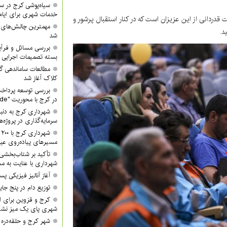
سیاه‌پوشی کرج در 
خدمات شهری برای ایام
دانی از این عزیزان است که در کنار استقبال پرشور و
مهمترین چالش‌های
د.
شد
بررسی مسائل و فرآی
بسته تصمیمات اجرایی 
مطالعات ساماندهی گ
کلاک آغاز شد
بررسی توسعه پرداخت
در کرج با محوریت "QR Code"
شهرداری کرج به دنبا
سرمایه‌گذاری در پروژه‌
ش
مسیرهای پیاده‌روی عید
تأکید بر شتاب‌بخشی
شهرداری با عنایت به مش
آغاز آنالیز فیزیکی پ
توزیع دام در پنج جا
کرج و قزوین برای ان
شهری پای یک میز نشس
شهر کرج و حلقه‌دره ا