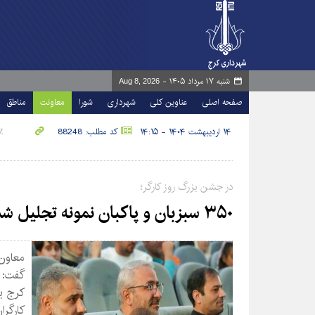
شنبه ۱۷ مرداد ۱۴۰۵ -
Aug 8, 2026
صفحه اصلی
عناوین کلی
شهرداری
شورا
معاونت
مناطق
۱۴ اردیبهشت ۱۴۰۴ - ۱۴:۱۵
کد مطلب: 88248
در جشن بزرگ روز کارگر؛
۳۵۰ سبزبان و پاکبان نمونه تجلیل شدند
معاون
گفت: ب
کرج ب
کارگرا