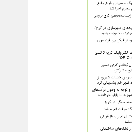
سوگ حسینی/ طرح جامع
 محرم اجرا شد
 زیست‌محیطی کرج بررسی
ندهای شهرسازی در کرج/
جدید به تصویب رسید
ره ترافیکی پل فردیس و
 الکترونیک کرایه تاکسی
ل کوتاه‌تر کردن مسیر
های مشارکتی
هرداری کرج با ۲۰۰ نیروی خدمات شهری از
 غدیر خم پشتیبانی کرد
 و توجه به وصول درآمدهای
وق‌ها تا پایان خردادماه
سماند خانگی در کرج
یگاه موقت انجام شد
تقال تجارب بازآفرینی
تند
ز نخاله‌های ساختمانی