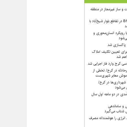
 ساخت و ساز غیرمجاز در منطقه
بخش شمالی عرشهٔ B1 در تقاطع بلوار شیخ‌آباد با
د
 رویکرد انسان‌محوری و
ی‌شود
ی پاکسازی شد
رای تعیین تکلیف املاک
اهم شد
سی کرج وارد فاز اجرایی شد
رحادثه در کرج/ تخطی از
موش معابر شهری‌ست
ه ۱۱۰ قانون شهرداری‌ها در کرج/
 می‌شود
مدی در دو ماهه اول سال
ی و ساماندهی
 شتاب می‌گیرد
 انرژی را هوشمندانه مصرف