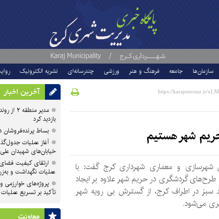
سازمان‌ها
جامعه
فرهنگ و هنر
ورزشی
چندرسانه‌ای
نشریه الکترونیک
روای
آخرین اخبار
مدیر منطقه
بازدید کرد
بساط پرنده‌فروشان 
ریم شهر هستیم
آغاز عملیات جدول‌گذ
خیابان‌های شهیدان علی
ارتقای کیفیت فضای 
 شهرسازی و معماری شهرداری کرج گفت: با
عملیات نگهداشت و به‌زر
طرح‌های گردشگری در حریم شهر علاوه بر ایجاد
پروژه‌های خوارزمی و ش
د سبز در اطراف کرج، از گسترش بی رویه شهر
تأکید بر تسریع عملیات
ری می‌شود.
معاونت