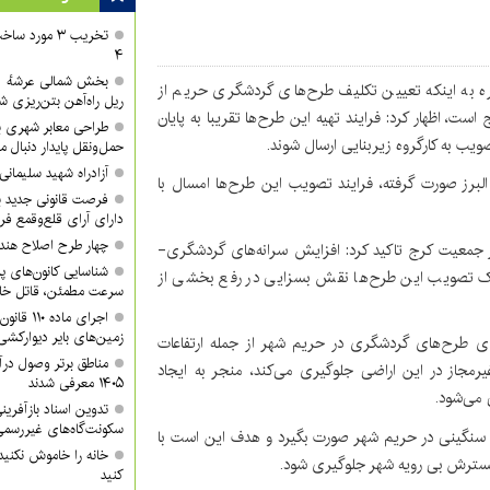
تخریب ۳ مورد
۴
ره به اینکه تعیین تکلیف طرح‌های گردشگری حریم از
ریل راه‌آهن بتن‌ریزی ش
، اظهار کرد: فرایند تهیه این طرح‌ها تقریبا به پایان
طراحی معابر شهری با
ویب به کارگروه زیربنایی ارسال شوند.
حمل‌ونقل پایدار دنبال م
آزادراه شهید سلیمان
البرز صورت گرفته، فرایند تصویب این طرح‌ها امسال با
فرصت قانونی جدید ب
دارای آرای قلع‌وقمع فر
چهار طرح اصلاح هند
وز جمعیت کرج تاکید کرد: افزایش سرانه‌های گردشگری-
شناسایی کانون‌های پ
ک تصویب این طرح‌ها نقش بسزایی در رفع بخشی از
سرعت مطمئن، قاتل خا
اجرای ماد
زمین‌های بایر دیوارکشی
 طرح‌های گردشگری در حریم شهر از جمله ارتفاعات
مناطق برتر وصول درآ
رمجاز در این اراضی جلوگیری می‌کند، منجر به ایجاد
۱۴۰۵ معرفی شدند
 می‌شود.
تدوین اسناد بازآفرین
سکونت‌گاه‌های غیررسمی
اری سنگینی در حریم شهر صورت بگیرد و هدف این است با
خانه را خاموش نکنید
ز گسترش بی رویه شهر جلوگیری شود.
کنید