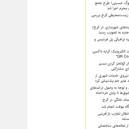
سوگ حسینی/ طرح جامع
 محرم اجرا شد
 زیست‌محیطی کرج بررسی
ندهای شهرسازی در کرج/
جدید به تصویب رسید
ره ترافیکی پل فردیس و
 الکترونیک کرایه تاکسی
ل کوتاه‌تر کردن مسیر
های مشارکتی
هرداری کرج با ۲۰۰ نیروی خدمات شهری از
 غدیر خم پشتیبانی کرد
 و توجه به وصول درآمدهای
وق‌ها تا پایان خردادماه
سماند خانگی در کرج
یگاه موقت انجام شد
تقال تجارب بازآفرینی
تند
ز نخاله‌های ساختمانی