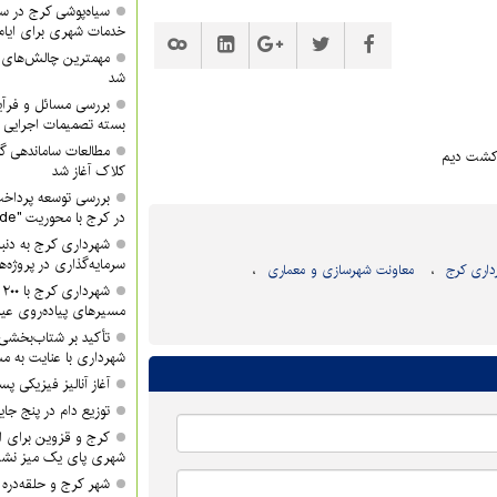
سیاه‌پوشی کرج در 
خدمات شهری برای ایام
مهمترین چالش‌های
شد
بررسی مسائل و فرآی
بسته تصمیمات اجرایی 
مطالعات ساماندهی گ
 کشت دیم
کلاک آغاز شد
بررسی توسعه پرداخت
در کرج با محوریت "QR Code"
شهرداری کرج به دنبا
سرمایه‌گذاری در پروژه‌
داری کرج
معاونت شهرسازی و معماری
ش
مسیرهای پیاده‌روی عید
تأکید بر شتاب‌بخشی
شهرداری با عنایت به مش
آغاز آنالیز فیزیکی پ
توزیع دام در پنج جا
کرج و قزوین برای ان
شهری پای یک میز نشس
شهر کرج و حلقه‌دره ا