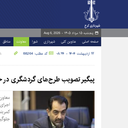
پنجشنبه ۱۵ مرداد ۱۴۰۵ -
Aug 6, 2026
صفحه اصلی
عناوین کلی
شهرداری
شورا
معاونت
مناطق
۱۷ اردیبهشت ۱۴۰۴ - ۰۸:۲۴
کد مطلب: 88264
پیگیر تصویب طرح‌های گردشگری در ح
معاون
اجرای 
کمربن
جلوگی