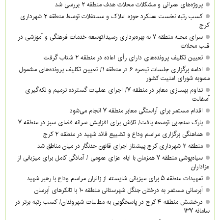
پروژه‌های عمرانی و مشکلات محلات هدف منطقه ۲ بررسی شد
کسب رتبه نخست عملکرد حوزه املاک و مستغلات توسط منطقه ۲ شهرداری
کرج
سرای محله منطقه ۷ به بهره‌برداری رسید/توسعه خدمات فرهنگی و آموزشی در
قلب محلات
تعیین تکلیف پرونده‌های دارای رأی اعاده در منطقه ۲ شتاب گرفت
ادامه برگزاری جلسات تبصره ۶ در منطقه ۱/ تعیین تکلیف پرونده‌های مشمول
مصوبه شورای امنیت کشور
تداوم بهسازی معابر در منطقه ۷/ اجرای عملیات گسترده ترمیم و لکه‌گیری
آسفالت
اقدام مستمر برای آراستگی معابر منطقه ۷ انجام می‌شود
پارک سنجابی توسعه یافت/ تلاش برای افزایش سرانه فضای سبز در منطقه ۷
هماهنگی برگزاری مراسم وداع و تشییع قائد شهید در منطقه ۲ کرج
منطقه ۲ شهرداری کرج پیشتاز اجرای قانون حدنگار در میان مناطق شد
سیاه‌پوشی منطقه ۷ همزمان با ایام عزای عمومی / آمادگی کامل برای میزبانی از
عزاداران
تمهیدات منطقه ۵ برای میزبانی شایسته از زائران مراسم وداع با رهبر شهید
آبرسانی مستمر به درختان جنگل شهرستانی منطقه ۱۰ با تانکرهای آبرسان
درخشش منطقه ۴ کرج در پاسخگویی به مطالبات شهروندان/ کسب رتبه برتر در
سامانه ۱۳۷