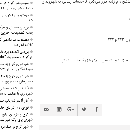
دگان دام زنده قرار می‌گیرد تا خدمات رسانی به شهروندان
سیاه‌پوشی کرج در 
خدمات شهری برای ایام
مهمترین چالش‌های
:
شد
بررسی مسائل و فرآی
بسته تصمیمات اجرایی 
۲۲۲
مطالعات ساماندهی گ
کلاک آغاز شد
بررسی توسعه پرداخت
در کرج با محوریت "QR Code"
شهرداری کرج به دنبا
سرمایه‌گذاری در پروژه‌
ش
مسیرهای پیاده‌روی عید
تأکید بر شتاب‌بخشی
شهرداری با عنایت به مش
آغاز آنالیز فیزیکی پ
توزیع دام در پنج جا
کرج و قزوین برای ان
شهری پای یک میز نشس
شهر کرج و حلقه‌دره ا