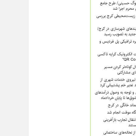
سوگ حسینی/ طرح جامع
 محرم اجرا شد
 زیست‌محیطی کرج بررسی
ندهای شهرسازی در کرج/
جدید به تصویب رسید
ره ترافیکی پل فردیس و
 الکترونیک کرایه تاکسی
ل کوتاه‌تر کردن مسیر
های مشارکتی
هرداری کرج با ۲۰۰ نیروی خدمات شهری از
 غدیر خم پشتیبانی کرد
 و توجه به وصول درآمدهای
وق‌ها تا پایان خردادماه
سماند خانگی در کرج
یگاه موقت انجام شد
تقال تجارب بازآفرینی
تند
ز نخاله‌های ساختمانی