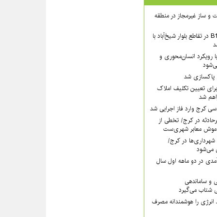
 ساخت و ساز غیرمجاز در منطقه
بخش شمالی عرشهٔ B1 در تقاطع بلوار شیخ‌آباد با
د
 رویکرد انسان‌محوری و
ی‌شود
ی پاکسازی شد
رای تعیین تکلیف املاک
اهم شد
سی کرج وارد فاز اجرایی شد
رحادثه در کرج/ تخطی از
موش معابر شهری‌ست
ه ۱۱۰ قانون شهرداری‌ها در کرج/
 می‌شود
مدی در دو ماهه اول سال
ی و ساماندهی
 شتاب می‌گیرد
 انرژی را هوشمندانه مصرف