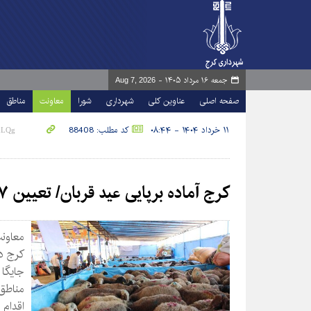
جمعه ۱۶ مرداد ۱۴۰۵ -
Aug 7, 2026
صفحه اصلی
عناوین کلی
شهرداری
شورا
معاونت
مناطق
۱۱ خرداد ۱۴۰۴ - ۰۸:۴۴
کد مطلب: 88408
کرج آماده برپایی عید قربان/ تعیین ۷ جایگاه بهداشتی عرضه و ذبح دام
معاون
کرج د
جایگا
مناطق 
اقدام 