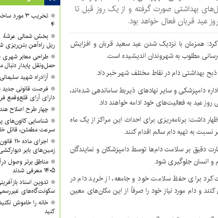
‌های بهداشتی صورت گرفته و از یک روز قبل تا
تخریب ۳ مورد
روز عید قربان فعال خواهد بود.
۴
 کرد: همزمان با نزدیک شدن عید سعید قربان و افزایش
ریل راه‌آهن بتن‌ریزی ش
‌رسانی مطلوب به شهروندان اندیشیده است.
طراحی معابر شهری با
حمل‌ونقل پایدار دنبال م
 ذبح بهداشتی دام در نقاط مختلف شهر خبر داد.
آزادراه شهید سلیمان
فرصت قانونی جدید ب
اداره دامپزشکی و سایر نهادهای ذیربط ساماندهی شده‌اند،
دارای آرای قلع‌وقمع فر
 روز عید به فعالیت‌های خود ادامه خواهند داد.
چهار طرح اصلاح هند
هار داشت: برنامه‌ریزی برای احداث این مراکز از یک ماه
شناسایی کانون‌های پ
سرعت مطمئن، قاتل خا
 نسبت به تهیه دام سالم اقدام کنند.
اجرای ماد
ظارت دقیق بر سلامت دام‌ها توسط دامپزشکان و نمایندگان
زمین‌های بایر دیوارکشی
م و انسان جلوگیری شود.
مناطق برتر وصول درآ
۱۴۰۵ معرفی شدند
رد برای حفظ سلامت خود و جامعه، از خرید دام در
تدوین اسناد بازآفرین
ند و دام مورد نیاز خود را صرفاً از این مکان‌های معین
سکونت‌گاه‌های غیررسمی
خانه را خاموش نکنید
کنید