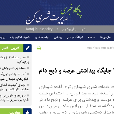
سازمان‌ها
جامعه
فرهنگ و هنر
ورزشی
چندرسانه‌ای
نشریه الکترونیک
روای
آخرین اخبار
مدیر منطقه
بازدید کرد
بساط پرنده‌فروشان 
آغاز عملیات جدول‌گذ
خیابان‌های شهیدان علی
ارتقای کیفیت فضای 
ت خدمات شهری شهرداری کرج، گفت: شهرداری
عملیات نگهداشت و به‌زر
ر آستانه عید سعید قربان، با اختصاص هفت
پروژه‌های خوارزمی و ش
ه موقت و بهداشتی برای عرضه و ذبح دام در
تأکید بر تسریع عملیات
ده‌گانه، به استقبال این آیین مذهبی می‌رود. این
با هدف دسترسی شهروندان به دام سالم و رعایت
معاونت