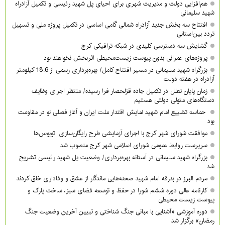
هم‌افزایی دولت و مدیریت شهری برای احیای پل شهید رئیسی و تکمیل آزادراه
شهید سلیمانی
افتتاح سه بخش جدید آزادراه شمالی گامی اساسی در تکمیل پروژه ملی و تسهیل
تردد بین‌استانی
گشایش سه دسترسی کلیدی در شبکه ترافیکی کرج
پروژه‌های عمرانی بدون پیوست زیست‌محیطی اثربخش نخواهند بود
بزرگراه شهید سلیمانی در مسیر افتتاح کامل/ بهره‌برداری رسمی از 18.6 کیلومتر
آزادراه در هفته دولت
زمان پایان تعلل در تکمیل جاده قزلحصار فرا رسیده/ منتظر اجرای وظایف
دستگاه‌های متولی دولتی هستیم
حماسه تشییع امام شهید نمایش اقتدار ملت ایران و آغاز فصلی نو در مقاومت
بود
موافقت شورای شهر کرج با اجرای آزمایشی طرح رایگان‌سازی اتوبوس‌ها
سرپرست روابط عمومی شورای اسلامی شهر کرج منصوب شد
بزرگراه شهید سلیمانی در آستانه بهره‌برداری/ وضعیت پل شهید رئیسی تشریح
شد
مردم البرز در بدرقه امام شهید صحنه‌هایی ماندگار از عشق و وفاداری خلق کردند
کارنامه عالی دوره ششم شورا در حفظ و توسعه فضای سبز، ساخت پارک و
پیوست زیست محیطی
دوره آموزشی «آشنایی با مبانی جنگ شناختی و تبیین آخرین وضعیت جنگ
رمضان» برگزار شد