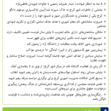
۸ ماه به انتظار شهادت/ دیدار علیرضا رحیمی با خانواده شهیدان فاطمی‌نژاد
بخشی از خاطرات شهر کرج به خاک سپرده شد/آیین خاکسپاری مرحوم دادگو
کرج یکی از معتمدان و خدمتگزاران صبور و دلسوز خود را از دست داد
ضرورت ساماندهی نام‌ معابر شهری با هدف حذف اسامی تکراری و تکریم شهدای
شاخص
مالکان ساختمان‌های دارای حکم تخریب تا پایان سال فرصت تعیین تکلیف دارند
تشییع قائد شهید ِامت تکثیر آرمان‌های انقلاب برای ظهور است
شهرداری بدون اتلاف وقت مطالبات از دانشگاه آزاد را وصول کند
پیش‌بینی عبور ۵ میلیون زائر از البرز/ آمادگی ۱۰۰ درصدی مواکب
سازمان میادین از اهداف اصلی خود فاصله گرفته است/ ضرورت اصلاح ساختار و
تقویت نظارت
آثار زیان بار فعالیت کارخانه قند در مرکز شهر کرج/ از بوی بد تا رهاسازی آهک
پایش میدانی روند استقرار موکب‌های خدمت‌رسان به زائران رهبر شهید انقلاب
بسیج کامل امکانات مدیریت شهری کرج برای برگزاری مراسم بدرقه رهبر شهید
تقدیر نماینده مجلس از فداکاری بی‌سابقه آتش‌نشانان در جنگ رمضان/ پیگیری
درخواست حقوق جانبازی برای نیروهای آسیب‌دیده
رایگان‌سازی حمل‌ونقل عمومی باید هدفمند، زمان‌بندی‌شده و متناسب با ظرفیت
ناوگان باشد