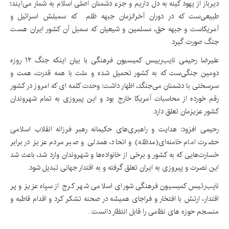
دیرباز از یهود کینه به دل داریم و جزء دشمنان اصلی اسلام به شمار می‌آیند؛
طبیعی‌ست که در دوران آخرالزمان جبهه ظلم که سمبلش اسرائیل و
آمریکاست و جبهه حق، مسلمین و شیعیان که سمبل آن کشور ایران هست
جنگ صورت گیرد.
علیرضا رحیمی نایب‌رییس کمیسیون فرهنگی با بیان اینکه جنگ ۱۲ روزه
دومین جنگی‌ست که به کشور تحمیل شده و ملت با همه قدرت، همت و
سرسختی با دشمنان می‌جنگد، اظهار داشت: وحدت کلمه ای که امروز در کشور
رقم خورده از محاسبات آمریکا خارج بود و این پیروزی به تمام شهروندان
کشور عزیزمان تعلق دارد.
رحیمی افزود: هدایت‌ و راهبری‌های حکیمانه رهبر فرزانه انقلاب اسلامی
حضرت امام خامنه‌ای(مدظله) و اتحاد، همدلی و صبر مردم عزیز در برابر
خسارت‌هایی که به کشور و برخی از خانواده‌ها و شهروندان وارد شد، باعث شد
این نصرت و پیروزی به ایران تعلق گرفته و به اقتدار جهانی تبدیل شود.
نایب‌رئیس کمیسیون فرهنگی شورای اسلامی شهر کرج از سپاه عزیز و پر
اقتدار، ارتش با افتخار و فراجای همیشه در صحنه تشکر کرد و اقدام قاطبه و
منسجم حوزه های نظامی را قابل انتظار دانست .