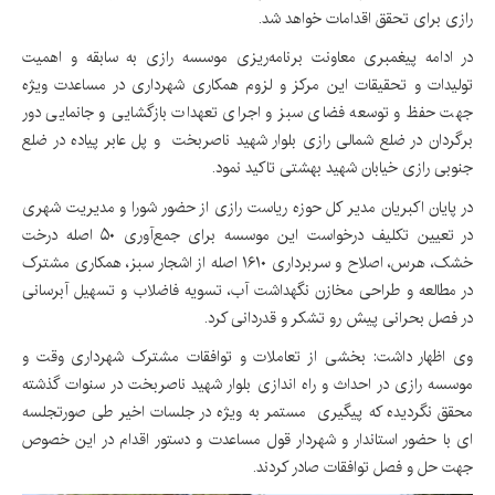
رازی برای تحقق اقدامات خواهد شد.
در ادامه پیغمبری معاونت برنامه‌ریزی موسسه رازی به سابقه و اهمیت
تولیدات و تحقیقات این مرکز و لزوم همکاری شهرداری در مساعدت ویژه
جهت حفظ و توسعه فضای سبز و اجرای تعهدات بازگشایی و جانمایی دور
برگردان در ضلع شمالی رازی بلوار شهید ناصربخت و پل عابر پیاده در ضلع
جنوبی رازی خیابان شهید بهشتی تاکید نمود.
در پایان اکبریان مدیر کل حوزه ریاست رازی از حضور شورا و مدیریت شهری
در تعیین تکلیف درخواست این موسسه برای جمع‌آوری ۵۰ اصله درخت
خشک، هرس، اصلاح و سربرداری ۱۶۱۰ اصله از اشجار سبز، همکاری مشترک
در مطالعه و طراحی مخازن نگهداشت آب، تسویه فاضلاب و تسهیل آبرسانی
در فصل بحرانی پیش رو تشکر و قدردانی کرد.
وی اظهار داشت: بخشی از تعاملات و توافقات مشترک شهرداری وقت و
موسسه رازی در احداث و راه اندازی بلوار شهید ناصربخت در سنوات گذشته
محقق نگردیده که پیگیری مستمر به ویژه در جلسات اخیر طی صورتجلسه
ای با حضور استاندار و شهردار قول مساعدت و دستور اقدام در این خصوص
جهت حل و فصل توافقات صادر کردند.