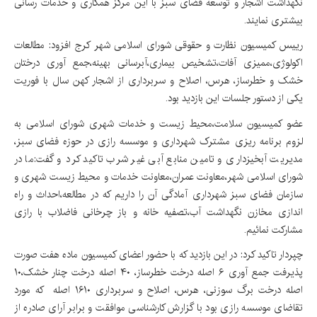
نگهداشت اشجار و توسعه فضای سبز با این مرکز همکاری و خدمات رسانی
بیشتری نمایند.
رییس کمیسیون نظارت و حقوقی شورای اسلامی شهر کرج افزود: مطالعات
اکولوژی،ممیزی آفات،تشخیص بیماری،آبرسانی بهینه،جمع آوری درختان
خشک و خطرساز، هرس، اصلاح و سربرداری از اشجار کهن سال با فوریت
یکی از دستور جلسات این بازدید بود.
عضو کمیسیون سلامت،محیط زیست و خدمات شهری شورای اسلامی به
لزوم برنامه ریزی مشترک شهرداری و موسسه رازی در حوزه فضای سبز،
مدیریت آبخیزداری و تامین منابع آبی غیر شرب تاکید کرد و گفت:ما در
شورای اسلامی شهر،معاونت عمران،معاونت خدمات و محیط زیست شهری و
سازمان فضای سبز شهرداری آمادگی آن را داریم که در مطالعه،احداث و راه
اندازی مخازن نگهداشت آب،تصفیه خانه و باز چرخانی فاضلاب با رازی
مشارکت نمائیم.
چپردار تاکید کرد: در این بازدید که با حضور اعضای کمیسیون ماده هفت صورت
پذیرفت جمع آوری ۶ اصله درخت خطرساز، ۴۰ اصله درخت چنار خشک،۱۰
اصله درخت برگ سوزنی، هرس، اصلاح و سربرداری ۱۶۱۰ اصله که مورد
تقاضای موسسه رازی بود با گزارش کارشناسی موافقت و برابر آرای صادره از