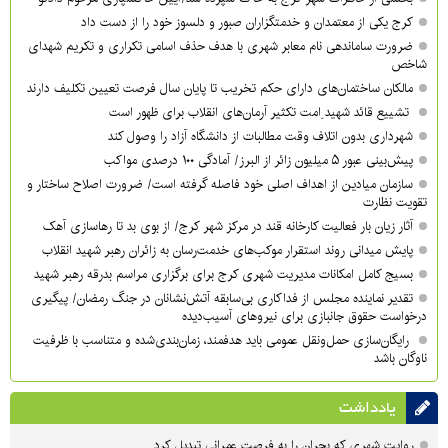
کرج یکی از معتمدان و خدمتگزاران صبور و دلسوز خود را از دست داد
ضرورت ساماندهی نام‌ معابر شهری با هدف حذف اسامی تکراری و تکریم شهدای
شاخص
مالکان ساختمان‌های دارای حکم تخریب تا پایان سال فرصت تعیین تکلیف دارند
تشییع قائد شهید ِامت تکثیر آرمان‌های انقلاب برای ظهور است
شهرداری بدون اتلاف وقت مطالبات از دانشگاه آزاد را وصول کند
پیش‌بینی عبور ۵ میلیون زائر از البرز/ آمادگی ۱۰۰ درصدی مواکب
سازمان میادین از اهداف اصلی خود فاصله گرفته است/ ضرورت اصلاح ساختار و
تقویت نظارت
آثار زیان بار فعالیت کارخانه قند در مرکز شهر کرج/ از بوی بد تا رهاسازی آهک
پایش میدانی روند استقرار موکب‌های خدمت‌رسان به زائران رهبر شهید انقلاب
بسیج کامل امکانات مدیریت شهری کرج برای برگزاری مراسم بدرقه رهبر شهید
تقدیر نماینده مجلس از فداکاری بی‌سابقه آتش‌نشانان در جنگ رمضان/ پیگیری
درخواست حقوق جانبازی برای نیروهای آسیب‌دیده
رایگان‌سازی حمل‌ونقل عمومی باید هدفمند، زمان‌بندی‌شده و متناسب با ظرفیت
ناوگان باشد
یادداشت
روایت شهری که بحران را به فرصت عمرانی تبدیل کرد