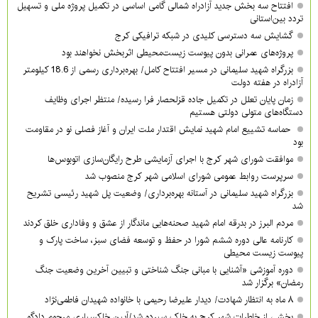
افتتاح سه بخش جدید آزادراه شمالی گامی اساسی در تکمیل پروژه ملی و تسهیل
تردد بین‌استانی
گشایش سه دسترسی کلیدی در شبکه ترافیکی کرج
پروژه‌های عمرانی بدون پیوست زیست‌محیطی اثربخش نخواهند بود
بزرگراه شهید سلیمانی در مسیر افتتاح کامل/ بهره‌برداری رسمی از 18.6 کیلومتر
آزادراه در هفته دولت
زمان پایان تعلل در تکمیل جاده قزلحصار فرا رسیده/ منتظر اجرای وظایف
دستگاه‌های متولی دولتی هستیم
حماسه تشییع امام شهید نمایش اقتدار ملت ایران و آغاز فصلی نو در مقاومت
بود
موافقت شورای شهر کرج با اجرای آزمایشی طرح رایگان‌سازی اتوبوس‌ها
سرپرست روابط عمومی شورای اسلامی شهر کرج منصوب شد
بزرگراه شهید سلیمانی در آستانه بهره‌برداری/ وضعیت پل شهید رئیسی تشریح
شد
مردم البرز در بدرقه امام شهید صحنه‌هایی ماندگار از عشق و وفاداری خلق کردند
کارنامه عالی دوره ششم شورا در حفظ و توسعه فضای سبز، ساخت پارک و
پیوست زیست محیطی
دوره آموزشی «آشنایی با مبانی جنگ شناختی و تبیین آخرین وضعیت جنگ
رمضان» برگزار شد
۸ ماه به انتظار شهادت/ دیدار علیرضا رحیمی با خانواده شهیدان فاطمی‌نژاد
بخشی از خاطرات شهر کرج به خاک سپرده شد/آیین خاکسپاری مرحوم دادگو