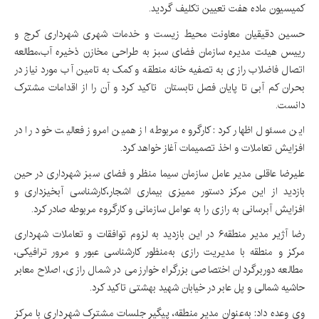
کمیسیون ماده هفت تعیین تکلیف گردید.
حسین دقیقیان معاونت محیط زیست و خدمات شهری شهرداری کرج و
رییس هیئت مدیره سازمان فضای سبز به طراحی مخازن ذخیره آب،مطالعه
اتصال فاضلاب رازی به تصفیه خانه منطقه و کمک به تامین آب مورد نیاز در
بحران کم آبی تا پایان فصل تابستان تاکید کرد و آن را از اقدامات مشترک
دانست.
این مسئول اظهار کرد: کارگروه مربوطه از همین امروز فعالیت خود را در
افزایش تعاملات و اخذ تصمیمات آغاز خواهد کرد.
علیرضا عاقلی مدیر عامل سازمان سیما منظر و فضای سبز شهرداری در حین
بازدید از این مرکز دستور ممیزی بیماری اشجار،کارشناسی آبخیزداری و
افزایش آبرسانی به رازی را به عوامل سازمانی و کارگروه مربوطه صادر کرد.
رضا آژیر مدیر منطقه۶ در این بازدید به لزوم توافقات و تعاملات شهرداری
مرکز و منطقه با مدیریت رازی به‌منظور کارشناسی عبور و مرور ترافیکی،
مطالعه دوربرگردان اختصاصی بزرگراه خوارزمی در شمال رازی، اصلاح معابر
حاشیه شمالی و پل عابر در خیابان شهید بهشتی تاکید کرد.
وی وعده داد: به‌عنوان مدیر منطقه، پیگیر جلسات مشترک شهرداری با مرکز