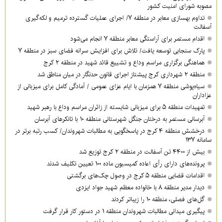
مصوبه شورای امنیت کشور
تداوم بهسازی معابر در منطقه ۷/ اجرای عملیات گسترده ترمیم و لکه‌گیری
آسفالت
اقدام مستمر برای آراستگی معابر منطقه ۷ انجام می‌شود
پارک سنجابی توسعه یافت/ تلاش برای افزایش سرانه فضای سبز در منطقه ۷
هماهنگی برگزاری مراسم وداع و تشییع قائد شهید در منطقه ۲ کرج
منطقه ۲ شهرداری کرج پیشتاز اجرای قانون حدنگار در میان مناطق شد
سیاه‌پوشی منطقه ۷ همزمان با ایام عزای عمومی / آمادگی کامل برای میزبانی از
عزاداران
تمهیدات منطقه ۵ برای میزبانی شایسته از زائران مراسم وداع با رهبر شهید
آبرسانی مستمر به درختان جنگل شهرستانی منطقه ۱۰ با تانکرهای آبرسان
درخشش منطقه ۴ کرج در پاسخگویی به مطالبات شهروندان/ کسب رتبه برتر در
سامانه ۱۳۷
بیش از ۴۴۰۰ تن آسفالت در منطقه ۲ کرج توزیع شد
پرونده‌های دارای رأی اعاده کمیسیون ماده ۱۰۰ تعیین تکلیف شدند
اقدامات قضایی منطقه ۵ کرج در وصول چک‌های برگشتی
دیدار مدیر منطقه ۸ با خانواده معظم شهید جواد ایزدی
گل‌های فصلی، منطقه ۱۰ را زیباتر کردند
پیگیری میدانی مطالبات شهروندان منطقه ۱ در دستور کار قرار گرفت