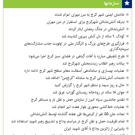
سازمان‎ها
خادمان ایمنی شهر کرج به مرز مهران اعزام شدند
بدرقه آتش‌نشانان شهرکرج برای استقرار در مرز مهران
آتش‌نشانان در جنگ رمضان ایثار کردند
کودک ۹ ساله از دل آتش بیرون کشیده شد
قرارگیری طرح‌های بزرگ و اثرگذار ملی در اولویت‌ جذب مشارکت‌های
سرمایه‌گذاری
طرح تلفیقی مبارزه با آفات گیاهی در فضای سبز کرج اجرا می‌شود
بیانات رهبر انقلاب زینت‌بخش شهرکرج شد
عملیات بهسازی و ساماندهی آسفالت معابر سطح شهر کرج ادامه دارد
خدمات آتش‌نشانی کرج به سامانه "کرج‌من" اضافه شد
حال و روز سیما و منظر شهر کرج را گزارش کنید
جوان ۱۸ ساله در رودخانه روستای گوراب غرق شد
تقدیر جانشین سپاه البرز از سازمان حمل و نقل بار و مسافر کرج
عملیات خط‌کشی محوری بلوار هفت تیر انجام شد
نجات جان ۵۵ نفر از کرجی‌ها طی هفته گذشته توسط آتش‌نشانان
تمام ظرفیت حمل و نقل کرج در مراسم وداع و تشییع رهبر شهید استفاده شد
پذیرایی از زائرین وداع با آقای شهید ایران