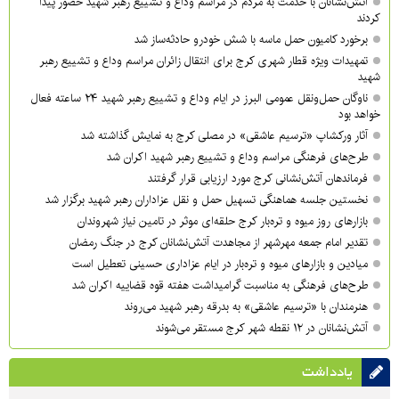
آتش‌نشانان با خدمت به مردم در مراسم وداع و تشییع رهبر شهید حضور پیدا
کردند
برخورد کامیون حمل ماسه با شش خودرو حادثه‌ساز شد
تمهیدات ویژه قطار شهری کرج برای انتقال زائران مراسم وداع و تشییع رهبر
شهید
ناوگان حمل‌ونقل عمومی البرز در ایام وداع و تشییع رهبر شهید ۲۴ ساعته فعال
خواهد بود
آثار ورکشاپ «ترسیم عاشقی» در مصلی کرج به نمایش گذاشته شد
طرح‌های فرهنگی مراسم وداع و تشییع رهبر شهید اکران شد
فرماندهان آتش‌نشانی کرج مورد ارزیابی قرار گرفتند
نخستین جلسه هماهنگی تسهیل حمل و نقل عزاداران رهبر شهید برگزار شد
بازارهای روز میوه و تره‌بار کرج حلقه‌ای موثر در تامین نیاز شهروندان
تقدیر امام جمعه مهرشهر از مجاهدت آتش‌نشانان کرج در جنگ رمضان
میادین و بازارهای میوه و تره‌بار در ایام عزاداری حسینی تعطیل است
طرح‌های فرهنگی به مناسبت گرامیداشت هفته قوه قضاییه اکران شد
هنرمندان با «ترسیم عاشقی» به بدرقه رهبر شهید می‌روند
آتش‌نشانان در ۱۲ نقطه شهر کرج مستقر می‌شوند
یادداشت