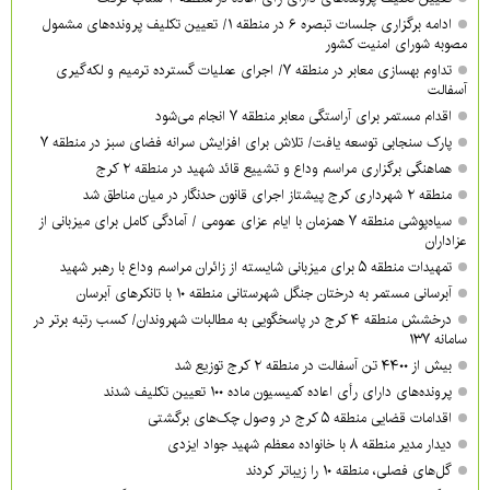
ادامه برگزاری جلسات تبصره ۶ در منطقه ۱/ تعیین تکلیف پرونده‌های مشمول
مصوبه شورای امنیت کشور
تداوم بهسازی معابر در منطقه ۷/ اجرای عملیات گسترده ترمیم و لکه‌گیری
آسفالت
اقدام مستمر برای آراستگی معابر منطقه ۷ انجام می‌شود
پارک سنجابی توسعه یافت/ تلاش برای افزایش سرانه فضای سبز در منطقه ۷
هماهنگی برگزاری مراسم وداع و تشییع قائد شهید در منطقه ۲ کرج
منطقه ۲ شهرداری کرج پیشتاز اجرای قانون حدنگار در میان مناطق شد
سیاه‌پوشی منطقه ۷ همزمان با ایام عزای عمومی / آمادگی کامل برای میزبانی از
عزاداران
تمهیدات منطقه ۵ برای میزبانی شایسته از زائران مراسم وداع با رهبر شهید
آبرسانی مستمر به درختان جنگل شهرستانی منطقه ۱۰ با تانکرهای آبرسان
درخشش منطقه ۴ کرج در پاسخگویی به مطالبات شهروندان/ کسب رتبه برتر در
سامانه ۱۳۷
بیش از ۴۴۰۰ تن آسفالت در منطقه ۲ کرج توزیع شد
پرونده‌های دارای رأی اعاده کمیسیون ماده ۱۰۰ تعیین تکلیف شدند
اقدامات قضایی منطقه ۵ کرج در وصول چک‌های برگشتی
دیدار مدیر منطقه ۸ با خانواده معظم شهید جواد ایزدی
گل‌های فصلی، منطقه ۱۰ را زیباتر کردند