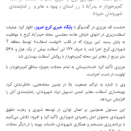
کم‌برخوردار حیدرآباد در راستای بهبود معابر و رضایتمندی
شهروندان خبرداد.
حشمت الله عزیزی در گفت‌وگو با
پایگاه خبری کرج امروز،
اظهار کرد: عملیات
اسفالت‌ریزی در انتهای خیابان علامه مجلسیِ محله حیدرآباد کرج با موفقیت
به پایان رسید. این پروژه که در قالب «نهضت اسفالت» توسط منطقه 7
شهرداری کرج اجرا شد، با صرف ۱۷۲ تن آسفالت بیش از یک هزار و ۵۴۸
متر مربع از معابر این محله کم‌برخوردار با روکش آسفالت بهسازی شد.
عزیزی تأکید کرد: خدمات‌رسانی به تمام محلات به‌ویژه مناطق کم‌برخوردار، با
اولویت در دست اجراست.
وی با اشاره به تراکم جمعیت بالا در چنین محله‌هایی، خاطرنشان کرد:
بهینه‌سازی آسفالت معابر، ضمن تسهیل تردد شهروندان، رضایتمندی آنان را
افزایش می‌دهد.
این مسئول همچنین بر اعمال توازن در توسعه شهری و رعایت حقوق
شهروندی به‌عنوان اصل راهبردی شهرداری تأکید کرد و افزود: تلاش می‌کنیم
با برنامه‌ریزی منسجم و همکاری شهروندان، خدمات بهینه را در دیگر محلات