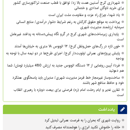
شهرداری کرج آستین همت بالا زد/ توافق با قطب صنعت تراکتورسازی کشور
برای خرید ناوگان امدادی و خدماتی
یاد شهدا، چراغ راه عزت و مقاومت ملت ایران است
پرداخت به موقع حقوق کارکنان به رغم شرایط دشوار درآمدی/ منابع انسانی
سرمایه ارزشمند مدیریت شهری
پایداری زیرساخت‌های شهری کرج در گرو نگاه پیش‌دستانه به پدافند غیرعامل
است
خون تازه در رگ‌های حمل‌ونقل کرج/ ۱۲ اتوبوس ۱۸ متری به خیابان‌ها آمدند
پایش پروژه‌های عمرانی اولویت‌دار کرج/ اجرای طرح‌ها در دو نیمه سال با توجه به
بودجه
فردا؛ آیین رونمایی از ۱۲ دستگاه اتوبوس جدید به ارزش 480 میلیارد تومان/ شما
هم دعوتید
ساخت‌وساز غیرمجاز خط قرمز مدیریت شهری‌/ مدیران باید پاسخگوی عملکرد
خود و حافظ منافع شهر باشند
تقارن غدیر و ایام رحلت امام (ره) فرصتی برای بیعت دوباره با رهبری انقلاب
است
یادداشت
روایت شهری که بحران را به فرصت عمرانی تبدیل کرد
خانه را خاموش نکنید انرژی را هوشمندانه مصرف کنید