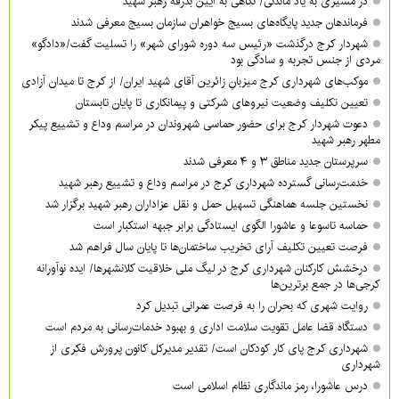
در مسیری به یاد ماندنی/ نگاهی به آیین بدرقه رهبر شهید
فرماندهان جدید پایگاه‌های بسیج خواهران سازمان بسیج معرفی شدند
شهردار کرج درگذشت «رئیس سه دوره شورای شهر» را تسلیت گفت/«دادگو»
مردی از جنس تجربه و سادگی بود
موکب‌های شهرداری کرج میزبانِ زائرین آقای شهید ایران/ از کرج تا میدان آزادی
تعیین تکلیف وضعیت نیروهای شرکتی و پیمانکاری تا پایان تابستان
دعوت شهردار کرج برای حضور حماسی شهروندان در مراسم وداع و تشییع پیکر
مطهر رهبر شهید
سرپرستان جدید مناطق ۳ و ۴ معرفی شدند
خدمت‌رسانی گسترده شهرداری کرج در مراسم وداع و تشییع رهبر شهید
نخستین جلسه هماهنگی تسهیل حمل و نقل عزاداران رهبر شهید برگزار شد
حماسه تاسوعا و عاشورا الگوی ایستادگی برابر جبهه استکبار است
فرصت تعیین تکلیف آرای تخریب ساختمان‌ها تا پایان سال فراهم شد
درخشش کارکنان شهرداری کرج در لیگ ملی خلاقیت کلانشهرها/ ایده نوآورانه
کرجی‌ها در جمع برترین‌ها
روایت شهری که بحران را به فرصت عمرانی تبدیل کرد
دستگاه قضا عامل تقویت سلامت اداری و بهبود خدمات‌رسانی به مردم است
شهرداری کرج پای کار کودکان است/ تقدیر مدیرکل کانون پرورش فکری از
شهرداری
درس عاشورا، رمز ماندگاری نظام اسلامی است