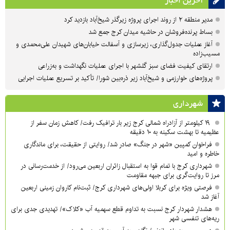
آخرین اخبار
مدیر منطقه ۲ از روند اجرای پروژه زیرگذر شیخ‌آباد بازدید کرد
بساط پرنده‌فروشان در حاشیه میدان کرج جمع شد
آغاز عملیات جدول‌گذاری، زیرسازی و آسفالت خیابان‌های شهیدان علی‌محمدی و
مسیب‌زاده
ارتقای کیفیت فضای سبز گلشهر با اجرای عملیات نگهداشت و به‌زراعی
پروژه‌های خوارزمی و شیخ‌آباد زیر ذره‌بین شورا/ تأکید بر تسریع عملیات اجرایی
شهرداری
۱۹ کیلومتر از آزادراه شمالی کرج زیر بار ترافیک رفت/ کاهش زمان سفر از
عظیمیه تا بهشت سکینه به ۱۰ دقیقه
فراخوان کمپین «شهر در جنگ» صادر شد/ روایتی از حقیقت، برای ماندگاری
خاطره و امید
شهرداری کرج با تمام قوا به استقبال زائران اربعین می‌رود/ از خدمت‌رسانی در
مرز تا روایت‌گری برای جبهه مقاومت
فرصتی ویژه برای کربلا اولی‌های شهرداری کرج/ ثبت‌نام کاروان زمینی اربعین
آغاز شد
هشدار شهردار کرج نسبت به تداوم قطع سهمیه آب «کلاک»/ تهدیدی جدی برای
ریه‌های تنفسی شهر