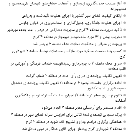
آغاز عملیات جدول‌گذاری، زیرسازی و آسفالت خیابان‌های شهیدان علی‌محمدی و
مسیب‌زاده
ارتقای کیفیت فضای سبز گلشهر با اجرای عملیات نگهداشت و به‌زراعی
اجرای عملیات لوله‌گذاری، جدول‌گذاری و آسفالت‌ریزی در خیابان چالوس
تأکید سرپرست منطقه ۴ کرج بر مدیریت مشارکتی در دیدار با امام جمعه مهرشهر
تخریب بیش از ۱۳ مورد ساخت‌وساز غیرمجاز در منطقه ۴ کرج
پروژه‌های عمرانی و مشکلات محلات هدف منطقه ۲ بررسی شد
کسب رتبه نخست عملکرد حوزه املاک و مستغلات توسط منطقه ۲ شهرداری
کرج
سرای محله منطقه ۷ به بهره‌برداری رسید/توسعه خدمات فرهنگی و آموزشی در
قلب محلات
تعیین تکلیف پرونده‌های دارای رأی اعاده در منطقه ۲ شتاب گرفت
ادامه برگزاری جلسات تبصره ۶ در منطقه ۱/ تعیین تکلیف پرونده‌های مشمول
مصوبه شورای امنیت کشور
تداوم بهسازی معابر در منطقه ۷/ اجرای عملیات گسترده ترمیم و لکه‌گیری
آسفالت
اقدام مستمر برای آراستگی معابر منطقه ۷ انجام می‌شود
پارک سنجابی توسعه یافت/ تلاش برای افزایش سرانه فضای سبز در منطقه ۷
هماهنگی برگزاری مراسم وداع و تشییع قائد شهید در منطقه ۲ کرج
منطقه ۲ شهرداری کرج پیشتاز اجرای قانون حدنگار در میان مناطق شد