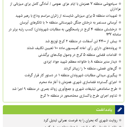
سیاه‌پوشی منطقه ۷ همزمان با ایام عزای عمومی / آمادگی کامل برای میزبانی از
عزاداران
تمهیدات منطقه ۵ برای میزبانی شایسته از زائران مراسم وداع با رهبر شهید
آبرسانی مستمر به درختان جنگل شهرستانی منطقه ۱۰ با تانکرهای آبرسان
درخشش منطقه ۴ کرج در پاسخگویی به مطالبات شهروندان/ کسب رتبه برتر در
سامانه ۱۳۷
بیش از ۴۴۰۰ تن آسفالت در منطقه ۲ کرج توزیع شد
پرونده‌های دارای رأی اعاده کمیسیون ماده ۱۰۰ تعیین تکلیف شدند
اقدامات قضایی منطقه ۵ کرج در وصول چک‌های برگشتی
دیدار مدیر منطقه ۸ با خانواده معظم شهید جواد ایزدی
گل‌های فصلی، منطقه ۱۰ را زیباتر کردند
پیگیری میدانی مطالبات شهروندان منطقه ۱ در دستور کار قرار گرفت
اجرای گسترده فضاسازی شهری همزمان با آغاز ماه محرم
طرح ساماندهی تبلیغات شهری و جمع‌آوری زوائد بصری در منطقه ۹ اجرا شد
تداوم اجرای طرح پاکسازی محله‌محور در منطقه ۱۰ کرج
یادداشت
روایت شهری که بحران را به فرصت عمرانی تبدیل کرد