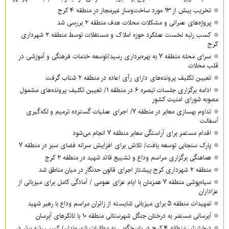
تخریب بیش از ۱۳ مورد ساخت‌وساز غیرمجاز در منطقه ۴ کرج
پروژه‌های عمرانی و مشکلات محلات هدف منطقه ۲ بررسی شد
کسب رتبه نخست عملکرد حوزه املاک و مستغلات توسط منطقه ۲ شهرداری
کرج
سرای محله منطقه ۷ به بهره‌برداری رسید/توسعه خدمات فرهنگی و آموزشی در
قلب محلات
تعیین تکلیف پرونده‌های دارای رأی اعاده در منطقه ۲ شتاب گرفت
ادامه برگزاری جلسات تبصره ۶ در منطقه ۱/ تعیین تکلیف پرونده‌های مشمول
مصوبه شورای امنیت کشور
تداوم بهسازی معابر در منطقه ۷/ اجرای عملیات گسترده ترمیم و لکه‌گیری
آسفالت
اقدام مستمر برای آراستگی معابر منطقه ۷ انجام می‌شود
پارک سنجابی توسعه یافت/ تلاش برای افزایش سرانه فضای سبز در منطقه ۷
هماهنگی برگزاری مراسم وداع و تشییع قائد شهید در منطقه ۲ کرج
منطقه ۲ شهرداری کرج پیشتاز اجرای قانون حدنگار در میان مناطق شد
سیاه‌پوشی منطقه ۷ همزمان با ایام عزای عمومی / آمادگی کامل برای میزبانی از
عزاداران
تمهیدات منطقه ۵ برای میزبانی شایسته از زائران مراسم وداع با رهبر شهید
آبرسانی مستمر به درختان جنگل شهرستانی منطقه ۱۰ با تانکرهای آبرسان
درخشش منطقه ۴ کرج در پاسخگویی به مطالبات شهروندان/ کسب رتبه برتر در