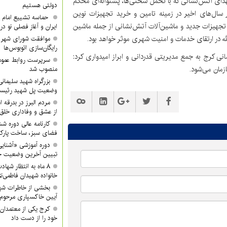
ای آتش‌نشانی که با تحمل سختی‌ها، پشتوانه‌ای محکم
دولتی هستیم
 سال‌های اخیر در زمینه تامین و خرید تجهیزات نوین
حماسه تشییع امام ش
 تجهیزات جدید و ماشین‌آلات آتش‌نشانی از جمله ماشین
ایران و آغاز فصلی نو در
موافقت شورای شهر ک
رایگان‌سازی اتوبوس‌ها
کرج به جمع مدیریتی قدردانی و ابراز امیدواری کرد:
سرپرست روابط عموم
مان می‌شود.
منصوب شد
بزرگراه شهید سلیمانی 
وضعیت پل شهید رئیس
مردم البرز در بدرقه 
از عشق و وفاداری خلق 
کارنامه عالی دوره ش
فضای سبز، ساخت پار
دوره آموزشی «آشنایی
تبیین آخرین وضعیت جن
۸ ماه به انتظار شها
خانواده شهیدان فاطمی‌نژ
بخشی از خاطرات شه
آیین خاکسپاری مرحوم 
کرج یکی از معتمدان 
خود را از دست داد