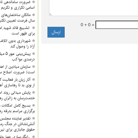
ضرورت ساماندهی نام
اسامی تکراری و تکری
مالکان ساختمان‌های 
سال فرصت تعیین تکلیف
0 + 0 =
تشییع قائد شهید ِام
برای ظهور است
شهرداری بدون اتلاف 
آزاد را وصول کند
درصدی مواکب
سازمان میادین از اه
است/ ضرورت اصلاح ساخ
آثار زیان بار فعالیت 
از بوی بد تا رهاسازی 
پایش میدانی روند اس
خدمت‌رسان به زائران ره
بسیج کامل امکانات 
برگزاری مراسم بدرقه ره
تقدیر نماینده مجلس 
آتش‌نشانان در جنگ رم
حقوق جانبازی برای نیر
رایگان‌سازی حمل‌ونق