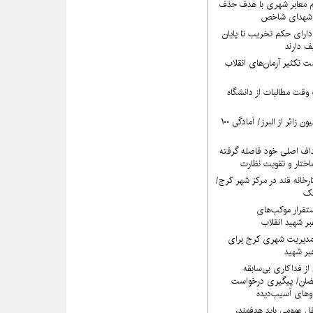
‌ معابر شهری با هدف حذف
م شهدای شاخص
دارای حکم تخریب تا پایان
 دارند
ت تکثیر آرمان‌های انقلاب
وقت مطالبات از دانشگاه
پیش‌بینی عبور ۵ میلیون زائر از البرز/ آمادگی ۱۰۰
داف اصلی خود فاصله گرفته
تار و تقویت نظارت
کارخانه قند در مرکز شهر کرج/
آهک
تقرار موکب‌های
بر شهید انقلاب
مدیریت شهری کرج برای
بر شهید
از فداکاری بی‌سابقه
ضان/ پیگیری درخواست
وهای آسیب‌دیده
ل عمومی باید هدفمند،