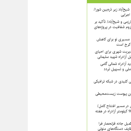
یخ‌آباد زیر ذره‌بین شورا/
 اجرایی
رزمی و شیخ‌آباد/ تأکید بر
وم شفافیت در پروژه‌های
نی مسیری نو برای کاهش
 کرج است
دیریت شهری برای احیای
 آزادراه شهید سلیمانی
 آزادراه شمالی گامی
ملی و تسهیل تردد
لیدی در شبکه ترافیکی
دون پیوست زیست‌محیطی
ی در مسیر افتتاح کامل/
بهره‌برداری رسمی از 18.6 کیلومتر آزادراه در هفته
کمیل جاده قزلحصار فرا
ایف دستگاه‌های متولی