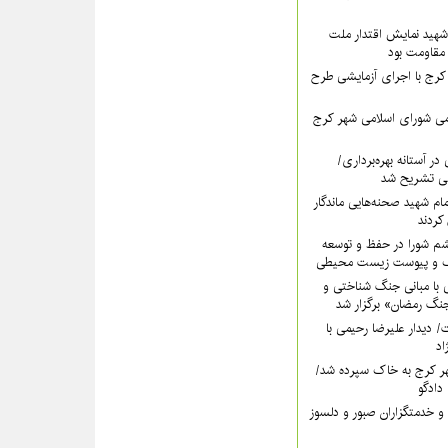
هید نمایش اقتدار ملت
 مقاومت بود
رج با اجرای آزمایشی طرح
ی شورای اسلامی شهر کرج
در آستانه بهره‌برداری/
ی تشریح شد
امام شهید صحنه‌هایی ماندگار
کردند
شم شورا در حفظ و توسعه
ک و پیوست زیست محیطی
 با مبانی جنگ شناختی و
گ رمضان» برگزار شد
دت/ دیدار علیرضا رحیمی با
اد
ر کرج به خاک سپرده شد/
دادگو
و خدمتگزاران صبور و دلسوز