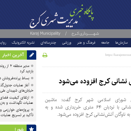
سازمان‌ها
جامعه
فرهنگ و هنر
ورزشی
چندرسانه‌ای
نشریه الکترونیک
روای
آخرین اخبار
مدیر منطقه
بازدید کرد
بساط پرنده‌فروشان 
آغاز عملیات جدول‌گذ
خیابان‌های شهیدان علی
ارتقای کیفیت فضای 
 شورای اسلامی شهر کرج گفت: ماشین
عملیات نگهداشت و به‌زر
آتش‌نشانی با نردبان ۶۴ متری خریداری شده و به
پروژه‌های خوارزمی و ش
ه ناوگان آتش‌نشانی کرج افزوده می‌شود.
تأکید بر تسریع عملیات
شورا