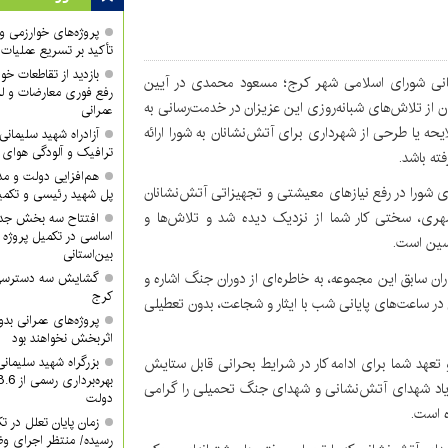
پروژه‌های خوارزمی و ش
تأکید بر تسریع عملیات
بازدید از تقاطعات خوا
 رسانی شورای اسلامی شهر کرج؛ مسعود محمدی در آیین
رفع فوری معارضات و لز
از تلاش‌های شبانه‌روزی این عزیزان در خدمت‌رسانی به
عمرانی
حه یا طرحی از شهرداری برای آتش‌نشانان به شورا ارائه
آزادراه شهید سلیما
ترافیک و آلودگی هوای
ته باشد.
هم‌افزایی دولت و م
 شورا در رفع نیازهای معیشتی و تجهیزاتی آتش‌نشانان
پل شهید رئیسی و تکمیل
وانح متعدد شهری، سختی کار شما از نزدیک دیده شد و تلاش‌ها و
افتتاح سه بخش جدید
اساسی در تکمیل پروژه 
حسین است.
بین‌استانی
 سابق این مجموعه، به خاطره‌ای از دوران جنگ اشاره و
گشایش سه دسترسی ک
کرج
ر ساعت‌های پایانی شب با ایثار و شجاعت، بدون تعطیلی
پروژه‌های عمرانی ب
اثربخش نخواهند بود
تعهد شما برای ادامه کار در شرایط بحرانی قابل ستایش
بزرگراه شهید سلیمان
 یاد شهدای آتش‌نشانی و شهدای جنگ تحمیلی را گرامی
دولت
ه است.
زمان پایان تعلل در ت
رسیده/ منتظر اجرای وظ