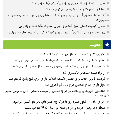
مدیر منطقه ۲ از روند اجرای پروژه زیرگذر شیخ‌آباد بازدید کرد
بساط پرنده‌فروشان در حاشیه میدان کرج جمع شد
آغاز عملیات جدول‌گذاری، زیرسازی و آسفالت خیابان‌های شهیدان علی‌محمدی و
مسیب‌زاده
ارتقای کیفیت فضای سبز گلشهر با اجرای عملیات نگهداشت و به‌زراعی
پروژه‌های خوارزمی و شیخ‌آباد زیر ذره‌بین شورا/ تأکید بر تسریع عملیات اجرایی
معاونت
تخریب ۳ مورد ساخت و ساز غیرمجاز در منطقه ۴
بخش شمالی عرشهٔ B1 در تقاطع بلوار شیخ‌آباد با ریل راه‌آهن بتن‌ریزی شد
طراحی معابر شهری با رویکرد انسان‌محوری و حمل‌ونقل پایدار دنبال می‌شود
آزادراه شهید سلیمانی پاکسازی شد
فرصت قانونی جدید برای تعیین تکلیف املاک دارای آرای قلع‌وقمع فراهم شد
چهار طرح اصلاح هندسی کرج وارد فاز اجرایی شد
شناسایی کانون‌های پرحادثه در کرج/ تخطی از سرعت مطمئن، قاتل خاموش معابر
شهری‌ست
اجرای ماده ۱۱۰ قانون شهرداری‌ها در کرج/ زمین‌های بایر دیوارکشی می‌شود
مناطق برتر وصول درآمدی در دو ماهه اول سال ۱۴۰۵ معرفی شدند
تدوین اسناد بازآفرینی و ساماندهی سکونت‌گاه‌های غیررسمی شتاب می‌گیرد