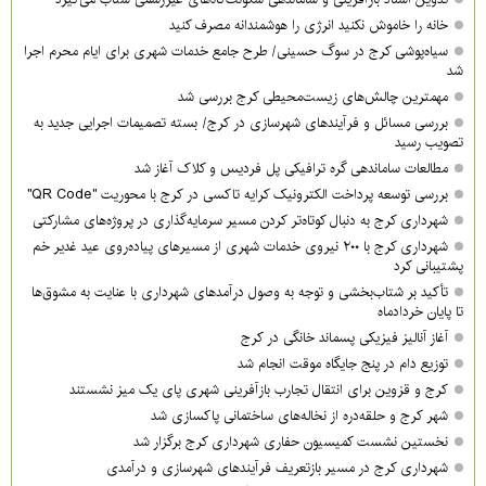
خانه را خاموش نکنید انرژی را هوشمندانه مصرف کنید
سیاه‌پوشی کرج در سوگ حسینی/ طرح جامع خدمات شهری برای ایام محرم اجرا
شد
مهمترین چالش‌های زیست‌محیطی کرج بررسی شد
بررسی مسائل و فرآیندهای شهرسازی در کرج/ بسته تصمیمات اجرایی جدید به
تصویب رسید
مطالعات ساماندهی گره ترافیکی پل فردیس و کلاک آغاز شد
بررسی توسعه پرداخت الکترونیک کرایه تاکسی در کرج با محوریت "QR Code"
شهرداری کرج به دنبال کوتاه‌تر کردن مسیر سرمایه‌گذاری در پروژه‌های مشارکتی
شهرداری کرج با ۲۰۰ نیروی خدمات شهری از مسیرهای پیاده‌روی عید غدیر خم
پشتیبانی کرد
تأکید بر شتاب‌بخشی و توجه به وصول درآمدهای شهرداری با عنایت به مشوق‌ها
تا پایان خردادماه
آغاز آنالیز فیزیکی پسماند خانگی در کرج
توزیع دام در پنج جایگاه موقت انجام شد
کرج و قزوین برای انتقال تجارب بازآفرینی شهری پای یک میز نشستند
شهر کرج و حلقه‌دره از نخاله‌های ساختمانی پاکسازی شد
نخستین نشست کمیسیون حفاری شهرداری کرج برگزار شد
شهرداری کرج در مسیر بازتعریف فرآیندهای شهرسازی و درآمدی