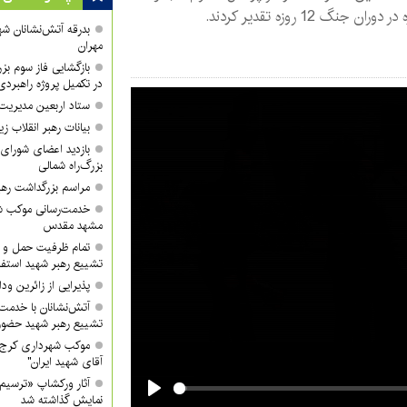
دوران جنگ 12 روزه تقدیر کردند.
بدرقه آتش‌نشانان شه
مهران
بازگشایی فاز سوم بز
در تکمیل پروژه راهبرد
ستاد اربعین مدیری
بیانات رهبر انقلاب
بازدید اعضای شورای 
بزرگ‌راه شمالی
مراسم بزرگداشت رهبر
خدمت‌رسانی موکب شه
مشهد مقدس
تمام ظرفیت حمل و ن
تشییع رهبر شهید استفا
پذیرایی از زائرین ودا
آتش‌نشانان با خدمت 
تشییع رهبر شهید حضور 
موکب شهرداری کرج آما
آقای شهید ایران"
آثار ورکشاپ «ترسیم
نمایش گذاشته شد
Play