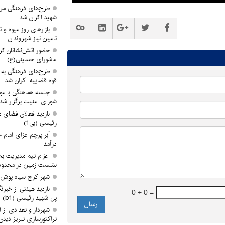
طرح‌های فرهنگی مرا
شهید اکران شد
بازارهای روز میوه و ت
تامین نیاز شهروندان
حضور آتش‌نشانان کرجی
عاشورای حسینی(ع)
طرح‌های فرهنگی به 
قوه قضاییه اکران شد
جلسه هماهنگی با موض
شورای امنیت برگزار شد
بازدید فعالان فضای 
رئیسی (بی1)
اَبَر پرچم عزای امام
درآمد
اعزام تیم مدیریت ب
نشست زمین در محدوده
شهر کرج سیاه پوش
بازدید هیئتی از خبرن
0 + 0 =
پل شهید رئیسی (b1)
شهردار و تعدادی از
تراکتورسازی تبریز دیدن