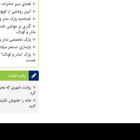
فضای سبز امامزاده
آیین رونمایی از اتوبوس‌های 18مت
افتتاحیه پارک مادر و
گذری بر حواشی افت
مادر و کودک
پارک تخصصی مادر و
بازسازی استخر میلاد 
پارک "مادر و کودک" از
هست
یادداشت
روایت شهری که بحرا
کرد
خانه را خاموش نکنید
کنید