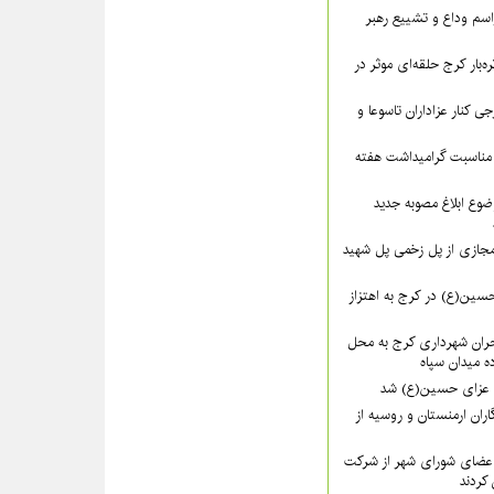
سم وداع و تشییع رهبر
ره‌بار کرج حلقه‌ای موثر در
 کنار عزاداران تاسوعا و
مناسبت گرامیداشت هفته
وع ابلاغ مصوبه جدید
مجازی از پل زخمی پل شهید
 حسین(ع) در کرج به اهتزاز
حران شهرداری کرج به محل
 میدان سپاه
 عزای حسین(ع) شد
گاران ارمنستان و روسیه از
 اعضای شورای شهر از شرکت
 کردند