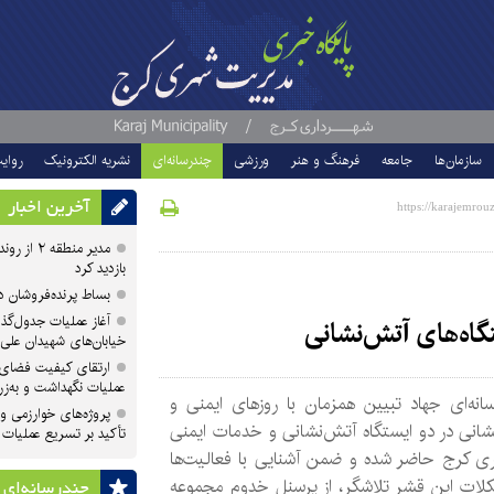
سازمان‌ها
جامعه
فرهنگ و هنر
ورزشی
چندرسانه‌ای
نشریه الکترونیک
روای
آخرین اخبار
مدیر منطقه
بازدید کرد
بساط پرنده‌فروشان 
آغاز عملیات جدول‌گذ
تگاه‌های آتش‌نشانی
خیابان‌های شهیدان علی
ارتقای کیفیت فضای 
عملیات نگهداشت و به‌زر
انه‌ای جهاد تبیین همزمان با روزهای ایمنی و
پروژه‌های خوارزمی و ش
انی در دو ایستگاه آتش‌نشانی و خدمات ایمنی
تأکید بر تسریع عملیات
ری کرج حاضر شده و ضمن آشنایی با فعالیت‌ها
لات این قشر تلاشگر، از پرسنل خدوم مجموعه
چندرسانه‌ای