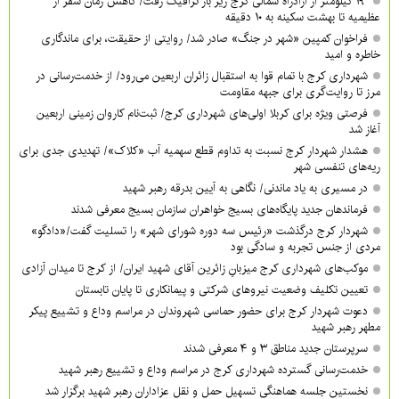
۱۹ کیلومتر از آزادراه شمالی کرج زیر بار ترافیک رفت/ کاهش زمان سفر از
عظیمیه تا بهشت سکینه به ۱۰ دقیقه
فراخوان کمپین «شهر در جنگ» صادر شد/ روایتی از حقیقت، برای ماندگاری
خاطره و امید
شهرداری کرج با تمام قوا به استقبال زائران اربعین می‌رود/ از خدمت‌رسانی در
مرز تا روایت‌گری برای جبهه مقاومت
فرصتی ویژه برای کربلا اولی‌های شهرداری کرج/ ثبت‌نام کاروان زمینی اربعین
آغاز شد
هشدار شهردار کرج نسبت به تداوم قطع سهمیه آب «کلاک»/ تهدیدی جدی برای
ریه‌های تنفسی شهر
در مسیری به یاد ماندنی/ نگاهی به آیین بدرقه رهبر شهید
فرماندهان جدید پایگاه‌های بسیج خواهران سازمان بسیج معرفی شدند
شهردار کرج درگذشت «رئیس سه دوره شورای شهر» را تسلیت گفت/«دادگو»
مردی از جنس تجربه و سادگی بود
موکب‌های شهرداری کرج میزبانِ زائرین آقای شهید ایران/ از کرج تا میدان آزادی
تعیین تکلیف وضعیت نیروهای شرکتی و پیمانکاری تا پایان تابستان
دعوت شهردار کرج برای حضور حماسی شهروندان در مراسم وداع و تشییع پیکر
مطهر رهبر شهید
سرپرستان جدید مناطق ۳ و ۴ معرفی شدند
خدمت‌رسانی گسترده شهرداری کرج در مراسم وداع و تشییع رهبر شهید
نخستین جلسه هماهنگی تسهیل حمل و نقل عزاداران رهبر شهید برگزار شد