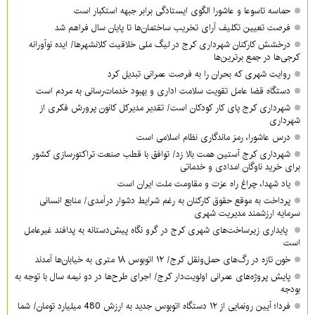
حماسه تاسوعا و عاشورا الگوی ایستادگی برابر جبهه استکبار است
فرصت تعیین تکلیف آرای تخریب ساختمان‌ها تا پایان سال فراهم شد
درخشش کارکنان شهرداری کرج در لیگ ملی خلاقیت کلانشهرها/ ایده نوآورانه
کرجی‌ها در جمع برترین‌ها
روایت شهری که بحران را به فرصت عمرانی تبدیل کرد
دستگاه قضا عامل تقویت سلامت اداری و بهبود خدمات‌رسانی به مردم است
شهرداری کرج پای کار کودکان است/ تقدیر مدیرکل کانون پرورش فکری از
شهرداری
درس عاشورا، رمز ماندگاری نظام اسلامی است
شهرداری کرج آستین همت بالا زد/ توافق با قطب صنعت تراکتورسازی کشور
برای خرید ناوگان امدادی و خدماتی
یاد شهدا، چراغ راه عزت و مقاومت ملت ایران است
پرداخت به موقع حقوق کارکنان به رغم شرایط دشوار درآمدی/ منابع انسانی
سرمایه ارزشمند مدیریت شهری
پایداری زیرساخت‌های شهری کرج در گرو نگاه پیش‌دستانه به پدافند غیرعامل
است
خون تازه در رگ‌های حمل‌ونقل کرج/ ۱۲ اتوبوس ۱۸ متری به خیابان‌ها آمدند
پایش پروژه‌های عمرانی اولویت‌دار کرج/ اجرای طرح‌ها در دو نیمه سال با توجه به
بودجه
فردا؛ آیین رونمایی از ۱۲ دستگاه اتوبوس جدید به ارزش 480 میلیارد تومان/ شما