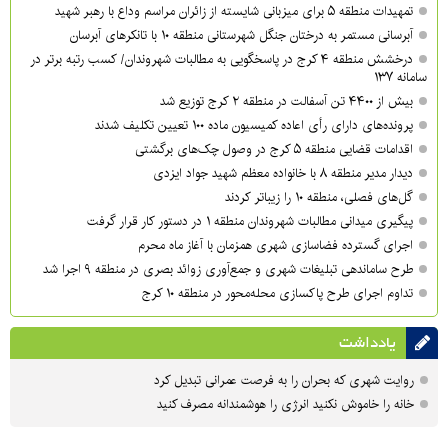
تمهیدات منطقه ۵ برای میزبانی شایسته از زائران مراسم وداع با رهبر شهید
آبرسانی مستمر به درختان جنگل شهرستانی منطقه ۱۰ با تانکرهای آبرسان
درخشش منطقه ۴ کرج در پاسخگویی به مطالبات شهروندان/ کسب رتبه برتر در
سامانه ۱۳۷
بیش از ۴۴۰۰ تن آسفالت در منطقه ۲ کرج توزیع شد
پرونده‌های دارای رأی اعاده کمیسیون ماده ۱۰۰ تعیین تکلیف شدند
اقدامات قضایی منطقه ۵ کرج در وصول چک‌های برگشتی
دیدار مدیر منطقه ۸ با خانواده معظم شهید جواد ایزدی
گل‌های فصلی، منطقه ۱۰ را زیباتر کردند
پیگیری میدانی مطالبات شهروندان منطقه ۱ در دستور کار قرار گرفت
اجرای گسترده فضاسازی شهری همزمان با آغاز ماه محرم
طرح ساماندهی تبلیغات شهری و جمع‌آوری زوائد بصری در منطقه ۹ اجرا شد
تداوم اجرای طرح پاکسازی محله‌محور در منطقه ۱۰ کرج
یادداشت
روایت شهری که بحران را به فرصت عمرانی تبدیل کرد
خانه را خاموش نکنید انرژی را هوشمندانه مصرف کنید