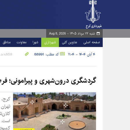
شنبه ۱۷ مرداد ۱۴۰۵ -
Aug 8, 2026
صفحه اصلی
عناوین کلی
شهرداری
شورا
معاونت
مناطق
۴ آبان ۱۴۰۴ - ۱۱:۰۴
کد مطلب: 88991
گردشگری درون‌شهری و پیرامونی؛ فرص
کرج، 
تهران
کلان‌
است. ر
کمبود