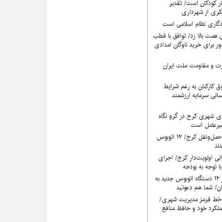
ر کودکان است/ تقدیر
کری از شهرداری
دگاری نظام اسلامی است
همت بالا زد/ توافق با قطب
 برای خرید ناوگان امدادی
عزت و مقاومت ملت ایران
 کارکنان به رغم شرایط
سانی سرمایه ارزشمند
ی شهری کرج در گرو نگاه
غیرعامل است
خون تازه در رگ‌های حمل‌ونقل کرج/ ۱۲ اتوبوس
نی اولویت‌دار کرج/ اجرای
ا توجه به بودجه
فردا؛ آیین رونمایی از ۱۲ دستگاه اتوبوس جدید به
خط قرمز مدیریت شهری‌/
ملکرد خود و حافظ منافع