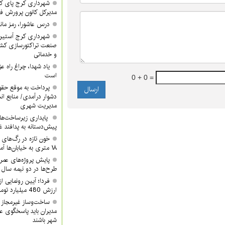
شهرداری کرج پای کا
مدیرکل کانون پرورش ف
درس عاشورا، رمز مان
شهرداری کرج آستین 
صنعت تراکتورسازی کشور
و خدماتی
یاد شهدا، چراغ راه 
است
0 + 0 =
پرداخت به موقع حقوق
دشوار درآمدی/ منابع ان
مدیریت شهری
پایداری زیرساخت‌ها
پیش‌دستانه به پدافند 
۱۸ متری به خیابان‌ها آمدند
پایش پروژه‌های عمرا
طرح‌ها در دو نیمه سال ب
ارزش 480 میلیارد تومان/ شما هم دعوتید
ساخت‌وساز غیرمجاز 
مدیران باید پاسخگوی ع
شهر باشند