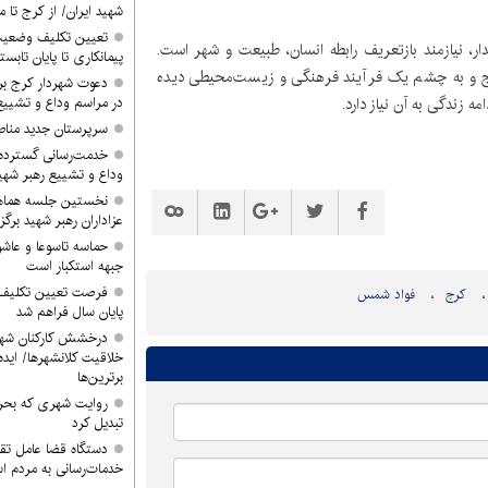
شهید ایران/ از کرج تا م
تعیین تکلیف وضعیت
ر، نیازمند بازتعریف رابطه انسان، طبیعت و شهر است.
پیمانکاری تا پایان تابس
ارج و به چشم یک فرآیند فرهنگی و زیست‌محیطی دیده
دعوت شهردار کرج ب
ه زندگی به آن نیاز دارد.
در مراسم وداع و تشییع
سرپرستان جدید مناطق ۳ و ۴ معرفی 
خدمت‌رسانی گسترده
وداع و تشییع رهبر شهی
نخستین جلسه هماه
عزاداران رهبر شهید برگز
حماسه تاسوعا و عاشور
جبهه استکبار است
فرصت تعیین تکلیف آ
کرج
فواد شمس
پایان سال فراهم شد
درخشش کارکنان شهر
خلاقیت کلانشهرها/ ایده 
برترین‌ها
روایت شهری که بحرا
تبدیل کرد
دستگاه قضا عامل تق
خدمات‌رسانی به مردم 