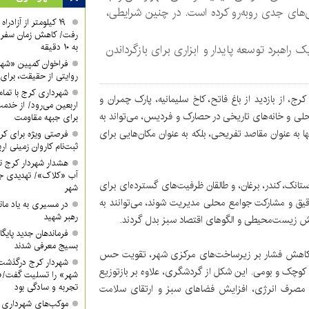
های جدی روبه‌رو کرده است. در چنین شرایطی،
۱۹ کیلومتر از آزادر
رفت/ کاهش زمان سفر ا
به ۱۰ دقیقه
راهبرد توسعه پایدار و ابزاری برای بازگرداندن
فراخوان کمپین «شه
روایتی از حقیقت، برای 
شهرداری کرج با تمام 
، از بازدید از باغ فاتح، کاخ سلیمانیه، پارک چمران و
اربعین می‌رود/ از خدمت
محلی و خانه‌های تاریخی در حصارک و فردیس، می‌تواند به
برای جبهه مقاومت
 به عنوان مقاصد تفریحی، بلکه به عنوان مکان‌هایی برای
فرصتی ویژه برای کرب
ثبت‌نام کاروان زمینی ار
هشدار شهردار کرج ن
آب «کلاک»/ تهدیدی جد
ستانک، کندر، برغان، و طالقان ظرفیت‌های گسترده‌ای برای
شهر
 دقیق و مشارکت جوامع محلی مدیریت شوند، می‌توانند به
در مسیری به یاد ماند
رهبر شهید
زش زیست‌محیطی و الگوهای اقتصاد سبز بدل گردند.
فرماندهان جدید پایگ
بسیج معرفی شدند
 کاهش فشار بر زیرساخت‌های مرکزی شهر، تقویت حس
شهردار کرج درگذشت
کوچک و بومی. این شکل از گردشگری، علاوه بر بازتوزیع
شهر» را تسلیت گفت/«
تجربه و سادگی بود
مصرف انرژی، افزایش فضاهای سبز و ارتقای سلامت
موکب‌های شهرداری کر