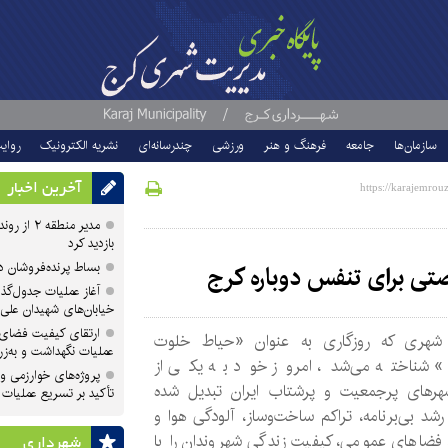
سازمان‌ها
جامعه
فرهنگ و هنر
ورزشی
چندرسانه‌ای
نشریه الکترونیک
روای
آخرین اخبار
مدیر منطقه
بازدید کرد
بساط پرنده‌فروشان 
تی برای تنفس دوباره کرج
آغاز عملیات جدول‌گذ
خیابان‌های شهیدان علی
ارتقای کیفیت فضای 
شهری که روزگاری به عنوان «حیاط خلوت
عملیات نگهداشت و به‌زر
» شناخته می‌شد، امروز خود به یکی از
پروژه‌های خوارزمی و ش
شهرهای پرجمعیت و پرشتاب ایران تبدیل شده
تأکید بر تسریع عملیات
شد بی‌برنامه، تراکم ساخت‌وساز، آلودگی هوا و
 فضاهای عمومی، کیفیت زندگی شهروندان را با
شهرداری