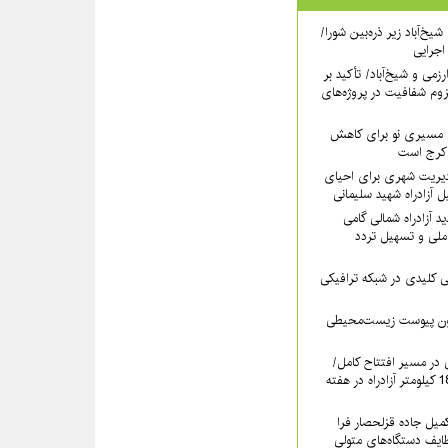
یخ‌آباد زیر ذره‌بین شورا/
 اجرایی
رزمی و شیخ‌آباد/ تأکید بر
وم شفافیت در پروژه‌های
نی مسیری نو برای کاهش
 کرج است
دیریت شهری برای احیای
 آزادراه شهید سلیمانی
 آزادراه شمالی گامی
ملی و تسهیل تردد
لیدی در شبکه ترافیکی
دون پیوست زیست‌محیطی
ی در مسیر افتتاح کامل/
بهره‌برداری رسمی از 18.6 کیلومتر آزادراه در هفته
کمیل جاده قزلحصار فرا
ایف دستگاه‌های متولی