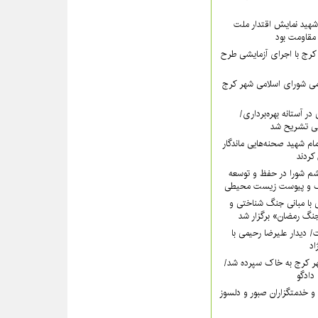
هید نمایش اقتدار ملت
 مقاومت بود
رج با اجرای آزمایشی طرح
ی شورای اسلامی شهر کرج
در آستانه بهره‌برداری/
ی تشریح شد
امام شهید صحنه‌هایی ماندگار
کردند
شم شورا در حفظ و توسعه
ک و پیوست زیست محیطی
 با مبانی جنگ شناختی و
گ رمضان» برگزار شد
دت/ دیدار علیرضا رحیمی با
اد
ر کرج به خاک سپرده شد/
دادگو
و خدمتگزاران صبور و دلسوز