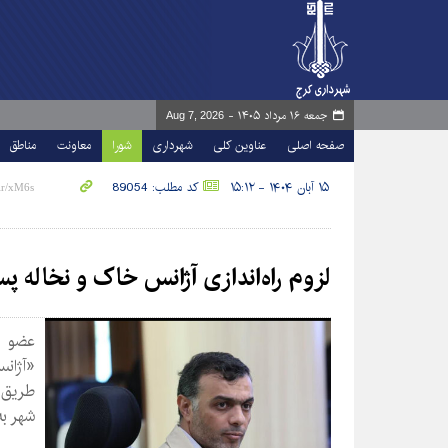
جمعه ۱۶ مرداد ۱۴۰۵ -
Aug 7, 2026
صفحه اصلی
عناوین کلی
شهرداری
شورا
معاونت
مناطق
۱۵ آبان ۱۴۰۴ - ۱۵:۱۲
کد مطلب: 89054
لزوم راه‌اندازی آژانس خاک و نخاله پس
عضو ش
«آژان
طریق 
شهر به