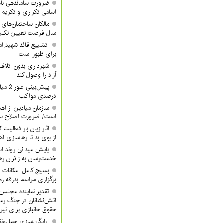
ضرورت ساماندهی نام
اسامی تکراری و تکری
مالکان ساختمان‌های 
سال فرصت تعیین تکلیف
تشییع قائد شهید ِام
برای ظهور است
شهرداری بدون اتلاف 
آزاد را وصول کند
درصدی مواکب
سازمان میادین از اه
است/ ضرورت اصلاح ساخ
آثار زیان بار فعالیت 
از بوی بد تا رهاسازی 
پایش میدانی روند اس
خدمت‌رسان به زائران ره
بسیج کامل امکانات 
برگزاری مراسم بدرقه ره
تقدیر نماینده مجلس 
آتش‌نشانان در جنگ رم
حقوق جانبازی برای نیر
رایگان‌سازی حمل‌ونق