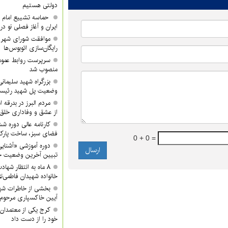
دولتی هستیم
حماسه تشییع امام ش
ایران و آغاز فصلی نو در
موافقت شورای شهر ک
رایگان‌سازی اتوبوس‌ها
سرپرست روابط عموم
منصوب شد
بزرگراه شهید سلیمانی 
وضعیت پل شهید رئیس
مردم البرز در بدرقه 
از عشق و وفاداری خلق 
کارنامه عالی دوره ش
فضای سبز، ساخت پار
0 + 0 =
دوره آموزشی «آشنایی
تبیین آخرین وضعیت جن
۸ ماه به انتظار شها
خانواده شهیدان فاطمی‌نژ
بخشی از خاطرات شه
آیین خاکسپاری مرحوم 
کرج یکی از معتمدان 
خود را از دست داد