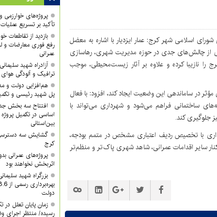
پروژه‌های خوارزمی و ش
تأکید بر تسریع عملیات
بازدید از تقاطعات خوا
ی شورای اسلامی شهر کرج: عمار ایزدیار با اشاره به معضل
رفع فوری معارضات و لز
کی از چالش‌های جدی در حوزه مدیریت شهری، رهاسازی
عمرانی
ج را نازیبا کرده و علاوه بر آثار زیست‌محیطی، موجب
آزادراه شهید سلیما
ترافیک و آلودگی هوای
هم‌افزایی دولت و م
ی مؤثر در ساماندهی این وضعیت ایجاد کند، افزود: با فعال
پل شهید رئیسی و تکمیل
های ساختمانی فراهم می‌شود و شهرداری می‌تواند با
افتتاح سه بخش جدید
اساسی در تکمیل پروژه 
ز جلوگیری کند.
بین‌استانی
رداری با تخصیص ردیف اعتباری مشخص در متمم بودجه،
گشایش سه دسترسی ک
کرج
نار سایر اقدامات عمرانی، شاهد شهری پاک‌تر و منظم‌تر
پروژه‌های عمرانی ب
اثربخش نخواهند بود
بزرگراه شهید سلیمان
دولت
زمان پایان تعلل در ت
رسیده/ منتظر اجرای وظ