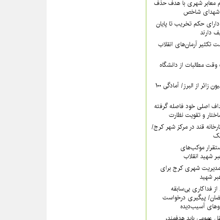
‌ معابر شهری با هدف حذف
م شهدای شاخص
دارای حکم تخریب تا پایان
 دارند
ت تکثیر آرمان‌های انقلاب
وقت مطالبات از دانشگاه
پیش‌بینی عبور ۵ میلیون زائر از البرز/ آمادگی ۱۰۰
داف اصلی خود فاصله گرفته
تار و تقویت نظارت
کارخانه قند در مرکز شهر کرج/
آهک
تقرار موکب‌های
بر شهید انقلاب
مدیریت شهری کرج برای
بر شهید
از فداکاری بی‌سابقه
ضان/ پیگیری درخواست
وهای آسیب‌دیده
ل عمومی باید هدفمند،