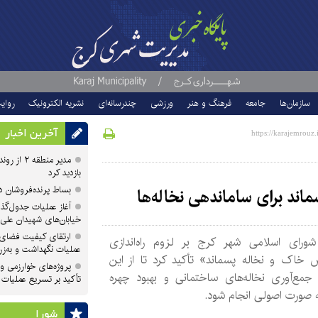
سازمان‌ها
جامعه
فرهنگ و هنر
ورزشی
چندرسانه‌ای
نشریه الکترونیک
روای
آخرین اخبار
مدیر منطقه
بازدید کرد
بساط پرنده‌فروشان 
ماند برای ساماندهی نخاله‌ها
آغاز عملیات جدول‌گذ
خیابان‌های شهیدان علی
ارتقای کیفیت فضای 
ورای اسلامی شهر کرج بر لزوم راه‌اندازی
عملیات نگهداشت و به‌زر
س خاک و نخاله پسماند» تأکید کرد تا از این
پروژه‌های خوارزمی و ش
جمع‌آوری نخاله‌های ساختمانی و بهبود چهره
تأکید بر تسریع عملیات
 صورت اصولی انجام شود.
شورا