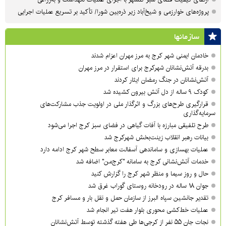
پروژه‌های خوارزمی و شیخ‌آباد زیر ذره‌بین شورا/ تأکید بر تسریع عملیات اجرایی
سازمان‎ها
خادمان ایمنی شهر کرج به مرز مهران اعزام شدند
بدرقه آتش‌نشانان شهرکرج برای استقرار در مرز مهران
آتش‌نشانان در جنگ رمضان ایثار کردند
کودک ۹ ساله از دل آتش بیرون کشیده شد
قرارگیری طرح‌های بزرگ و اثرگذار ملی در اولویت‌ جذب مشارکت‌های
سرمایه‌گذاری
طرح تلفیقی مبارزه با آفات گیاهی در فضای سبز کرج اجرا می‌شود
بیانات رهبر انقلاب زینت‌بخش شهرکرج شد
عملیات بهسازی و ساماندهی آسفالت معابر سطح شهر کرج ادامه دارد
خدمات آتش‌نشانی کرج به سامانه "کرج‌من" اضافه شد
حال و روز سیما و منظر شهر کرج را گزارش کنید
جوان ۱۸ ساله در رودخانه روستای گوراب غرق شد
تقدیر جانشین سپاه البرز از سازمان حمل و نقل بار و مسافر کرج
عملیات خط‌کشی محوری بلوار هفت تیر انجام شد
نجات جان ۵۵ نفر از کرجی‌ها طی هفته گذشته توسط آتش‌نشانان