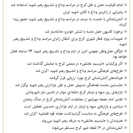
تمام ظرفیت حمل و نقل کرج در مراسم وداع و تشییع رهبر شهید استفاده شد
پذیرایی از زائرین وداع با آقای شهید ایران
آتش‌نشانان با خدمت به مردم در مراسم وداع و تشییع رهبر شهید حضور پیدا
کردند
برخورد کامیون حمل ماسه با شش خودرو حادثه‌ساز شد
تمهیدات ویژه قطار شهری کرج برای انتقال زائران مراسم وداع و تشییع رهبر
شهید
ناوگان حمل‌ونقل عمومی البرز در ایام وداع و تشییع رهبر شهید ۲۴ ساعته فعال
خواهد بود
آثار ورکشاپ «ترسیم عاشقی» در مصلی کرج به نمایش گذاشته شد
طرح‌های فرهنگی مراسم وداع و تشییع رهبر شهید اکران شد
فرماندهان آتش‌نشانی کرج مورد ارزیابی قرار گرفتند
نخستین جلسه هماهنگی تسهیل حمل و نقل عزاداران رهبر شهید برگزار شد
بازارهای روز میوه و تره‌بار کرج حلقه‌ای موثر در تامین نیاز شهروندان
تقدیر امام جمعه مهرشهر از مجاهدت آتش‌نشانان کرج در جنگ رمضان
میادین و بازارهای میوه و تره‌بار در ایام عزاداری حسینی تعطیل است
طرح‌های فرهنگی به مناسبت گرامیداشت هفته قوه قضاییه اکران شد
هنرمندان با «ترسیم عاشقی» به بدرقه رهبر شهید می‌روند
آتش‌نشانان در ۱۲ نقطه شهر کرج مستقر می‌شوند