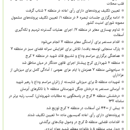
قلب محلات
تعیین تکلیف پرونده‌های دارای رأی اعاده در منطقه ۲ شتاب گرفت
ادامه برگزاری جلسات تبصره ۶ در منطقه ۱/ تعیین تکلیف پرونده‌های مشمول
مصوبه شورای امنیت کشور
تداوم بهسازی معابر در منطقه ۷/ اجرای عملیات گسترده ترمیم و لکه‌گیری
آسفالت
اقدام مستمر برای آراستگی معابر منطقه ۷ انجام می‌شود
پارک سنجابی توسعه یافت/ تلاش برای افزایش سرانه فضای سبز در منطقه ۷
هماهنگی برگزاری مراسم وداع و تشییع قائد شهید در منطقه ۲ کرج
منطقه ۲ شهرداری کرج پیشتاز اجرای قانون حدنگار در میان مناطق شد
سیاه‌پوشی منطقه ۷ همزمان با ایام عزای عمومی / آمادگی کامل برای میزبانی از
عزاداران
تمهیدات منطقه ۵ برای میزبانی شایسته از زائران مراسم وداع با رهبر شهید
آبرسانی مستمر به درختان جنگل شهرستانی منطقه ۱۰ با تانکرهای آبرسان
درخشش منطقه ۴ کرج در پاسخگویی به مطالبات شهروندان/ کسب رتبه برتر در
سامانه ۱۳۷
بیش از ۴۴۰۰ تن آسفالت در منطقه ۲ کرج توزیع شد
پرونده‌های دارای رأی اعاده کمیسیون ماده ۱۰۰ تعیین تکلیف شدند
اقدامات قضایی منطقه ۵ کرج در وصول چک‌های برگشتی
دیدار مدیر منطقه ۸ با خانواده معظم شهید جواد ایزدی