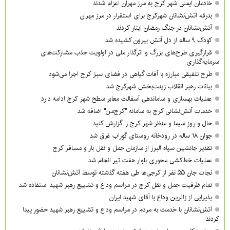
خادمان ایمنی شهر کرج به مرز مهران اعزام شدند
بدرقه آتش‌نشانان شهرکرج برای استقرار در مرز مهران
آتش‌نشانان در جنگ رمضان ایثار کردند
کودک ۹ ساله از دل آتش بیرون کشیده شد
قرارگیری طرح‌های بزرگ و اثرگذار ملی در اولویت‌ جذب مشارکت‌های
سرمایه‌گذاری
طرح تلفیقی مبارزه با آفات گیاهی در فضای سبز کرج اجرا می‌شود
بیانات رهبر انقلاب زینت‌بخش شهرکرج شد
عملیات بهسازی و ساماندهی آسفالت معابر سطح شهر کرج ادامه دارد
خدمات آتش‌نشانی کرج به سامانه "کرج‌من" اضافه شد
حال و روز سیما و منظر شهر کرج را گزارش کنید
جوان ۱۸ ساله در رودخانه روستای گوراب غرق شد
تقدیر جانشین سپاه البرز از سازمان حمل و نقل بار و مسافر کرج
عملیات خط‌کشی محوری بلوار هفت تیر انجام شد
نجات جان ۵۵ نفر از کرجی‌ها طی هفته گذشته توسط آتش‌نشانان
تمام ظرفیت حمل و نقل کرج در مراسم وداع و تشییع رهبر شهید استفاده شد
پذیرایی از زائرین وداع با آقای شهید ایران
آتش‌نشانان با خدمت به مردم در مراسم وداع و تشییع رهبر شهید حضور پیدا
کردند