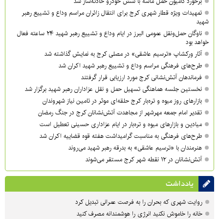
برخورد کامیون حمل ماسه با شش خودرو حادثه‌ساز شد
تمهیدات ویژه قطار شهری کرج برای انتقال زائران مراسم وداع و تشییع رهبر
شهید
ناوگان حمل‌ونقل عمومی البرز در ایام وداع و تشییع رهبر شهید ۲۴ ساعته فعال
خواهد بود
آثار ورکشاپ «ترسیم عاشقی» در مصلی کرج به نمایش گذاشته شد
طرح‌های فرهنگی مراسم وداع و تشییع رهبر شهید اکران شد
فرماندهان آتش‌نشانی کرج مورد ارزیابی قرار گرفتند
نخستین جلسه هماهنگی تسهیل حمل و نقل عزاداران رهبر شهید برگزار شد
بازارهای روز میوه و تره‌بار کرج حلقه‌ای موثر در تامین نیاز شهروندان
تقدیر امام جمعه مهرشهر از مجاهدت آتش‌نشانان کرج در جنگ رمضان
میادین و بازارهای میوه و تره‌بار در ایام عزاداری حسینی تعطیل است
طرح‌های فرهنگی به مناسبت گرامیداشت هفته قوه قضاییه اکران شد
هنرمندان با «ترسیم عاشقی» به بدرقه رهبر شهید می‌روند
آتش‌نشانان در ۱۲ نقطه شهر کرج مستقر می‌شوند
یادداشت
روایت شهری که بحران را به فرصت عمرانی تبدیل کرد
خانه را خاموش نکنید انرژی را هوشمندانه مصرف کنید