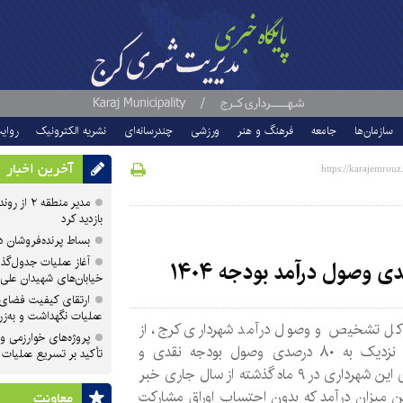
سازمان‌ها
جامعه
فرهنگ و هنر
ورزشی
چندرسانه‌ای
نشریه الکترونیک
روای
آخرین اخبار
مدیر منطقه
بازدید کرد
بساط پرنده‌فروشان 
آغاز عملیات جدول‌گذ
خیابان‌های شهیدان علی
ارتقای کیفیت فضای 
عملیات نگهداشت و به‌زر
کل تشخیص و وصول درآمد شهرداری کرج، از
پروژه‌های خوارزمی و ش
تحقق نزدیک به ۸۰ درصدی وصول بودجه نقدی و
تأکید بر تسریع عملیات
تهاتری این شهرداری در ۹ ماه گذشته از سال جاری خبر
ین میزان درآمد که بدون احتساب اوراق مشارکت
معاونت