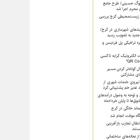
سوگ حسینی/ طرح جامع
 محرم اجرا شد
 زیست‌محیطی کرج بررسی
ندهای شهرسازی در کرج/
جدید به تصویب رسید
ره ترافیکی پل فردیس و
 الکترونیک کرایه تاکسی
ل کوتاه‌تر کردن مسیر
های مشارکتی
هرداری کرج با ۲۰۰ نیروی خدمات شهری از
 غدیر خم پشتیبانی کرد
 و توجه به وصول درآمدهای
وق‌ها تا پایان خردادماه
سماند خانگی در کرج
یگاه موقت انجام شد
تقال تجارب بازآفرینی
تند
ز نخاله‌های ساختمانی