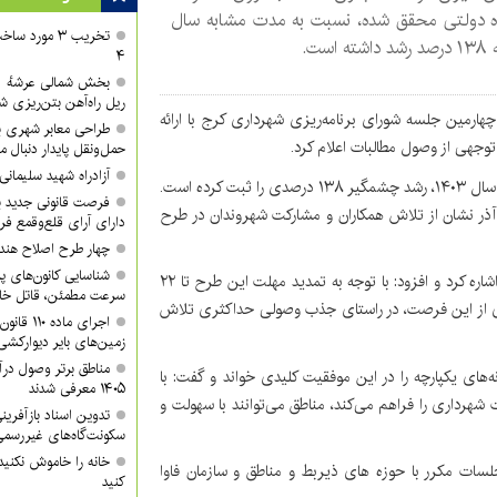
ده دولتی محقق شده، نسبت به مدت مشابه سال
تخریب ۳ مورد
 است.
۴
ریل راه‌آهن بتن‌ریزی ش
 چهارمین جلسه شورای برنامه‌ریزی شهرداری کرج با ارائه
طراحی معابر شهری با
 توجهی از وصول مطالبات اعلام کرد.
حمل‌ونقل پایدار دنبال م
آزادراه شهید سلیمان
خدابنده‌لو خاطرنشان کرد: این رقم در مقایسه با مدت مشابه در سال ۱۴۰۳، رشد چشمگیر ۱۳۸ درصدی را ثبت کرده است.
فرصت قانونی جدید ب
ذر نشان از تلاش همکاران و مشارکت شهروندان در طرح
دارای آرای قلع‌وقمع فر
چهار طرح اصلاح هند
شناسایی کانون‌های پ
وی در تشریح عوامل این موفقیت، به اجرای «طرح همدلی» اشاره کرد و افزود: با توجه به تمدید مهلت این طرح تا ۲۲
سرعت مطمئن، قاتل خا
ثری از این فرصت، در راستای جذب وصولی حداکثری تلاش
اجرای ماد
زمین‌های بایر دیوارکشی
مناطق برتر وصول درآ
ی یکپارچه را در این موفقیت کلیدی خواند و گفت: با
۱۴۰۵ معرفی شدند
ات شهرداری را فراهم می‌کند، مناطق می‌توانند با سهولت و
تدوین اسناد بازآفرین
سکونت‌گاه‌های غیررسمی
خانه را خاموش نکنید
 جلسات مکرر با حوزه های ذیربط و مناطق و سازمان فاوا
کنید