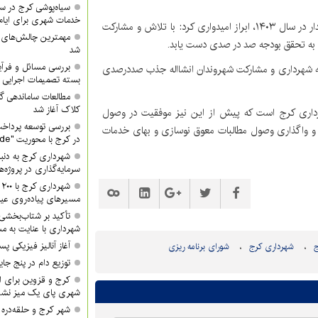
سیاه‌پوشی کرج در 
خدمات شهری برای ایام
خدابنده‌لو در ادامه با اشاره به رکوردهای قبلی وصول درآمد پایدار در سال ۱۴۰۳، ابراز امیدواری کرد: با تلاش و مشارکت
مهمترین چالش‌های
ی به تحقق بودجه صد در صدی دست یابد.
شد
بررسی مسائل و فرآی
وعه شهرداری و مشارکت شهروندان انشااله جذب صددرصدی
بسته تصمیمات اجرایی 
مطالعات ساماندهی گ
کلاک آغاز شد
رداری کرج است که پیش از این نیز موفقیت در وصول
بررسی توسعه پرداخت
و واگذاری وصول مطالبات معوق نوسازی و بهای خدمات
در کرج با محوریت "QR Code"
شهرداری کرج به دنبا
سرمایه‌گذاری در پروژه‌
ش
مسیرهای پیاده‌روی عید
تأکید بر شتاب‌بخشی
شهرداری با عنایت به مش
آغاز آنالیز فیزیکی پ
ج
شهرداری کرج
شورای برنامه ریزی
توزیع دام در پنج جا
کرج و قزوین برای ان
شهری پای یک میز نشس
شهر کرج و حلقه‌دره ا