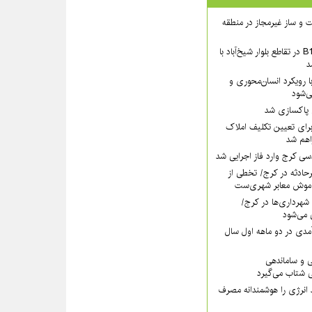
 ساخت و ساز غیرمجاز در منطقه
بخش شمالی عرشهٔ B1 در تقاطع بلوار شیخ‌آباد با
د
 رویکرد انسان‌محوری و
ی‌شود
ی پاکسازی شد
رای تعیین تکلیف املاک
اهم شد
سی کرج وارد فاز اجرایی شد
رحادثه در کرج/ تخطی از
موش معابر شهری‌ست
ه ۱۱۰ قانون شهرداری‌ها در کرج/
 می‌شود
مدی در دو ماهه اول سال
ی و ساماندهی
 شتاب می‌گیرد
 انرژی را هوشمندانه مصرف