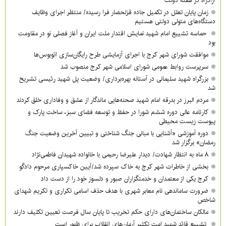
آزادراه در هفته دولت
زمان پایان تعلل در تکمیل جاده قزلحصار فرا رسیده/ منتظر اجرای وظایف
دستگاه‌های متولی دولتی هستیم
حماسه تشییع امام شهید نمایش اقتدار ملت ایران و آغاز فصلی نو در مقاومت
بود
موافقت شورای شهر کرج با اجرای آزمایشی طرح رایگان‌سازی اتوبوس‌ها
سرپرست روابط عمومی شورای اسلامی شهر کرج منصوب شد
بزرگراه شهید سلیمانی در آستانه بهره‌برداری/ وضعیت پل شهید رئیسی تشریح
شد
مردم البرز در بدرقه امام شهید صحنه‌هایی ماندگار از عشق و وفاداری خلق کردند
کارنامه عالی دوره ششم شورا در حفظ و توسعه فضای سبز، ساخت پارک و
پیوست زیست محیطی
دوره آموزشی «آشنایی با مبانی جنگ شناختی و تبیین آخرین وضعیت جنگ
رمضان» برگزار شد
۸ ماه به انتظار شهادت/ دیدار علیرضا رحیمی با خانواده شهیدان فاطمی‌نژاد
بخشی از خاطرات شهر کرج به خاک سپرده شد/آیین خاکسپاری مرحوم دادگو
کرج یکی از معتمدان و خدمتگزاران صبور و دلسوز خود را از دست داد
ضرورت ساماندهی نام‌ معابر شهری با هدف حذف اسامی تکراری و تکریم شهدای
شاخص
مالکان ساختمان‌های دارای حکم تخریب تا پایان سال فرصت تعیین تکلیف دارند
تشییع قائد شهید ِامت تکثیر آرمان‌های انقلاب برای ظهور است