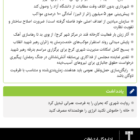
شهرداری بدون اتلاف وقت مطالبات از دانشگاه آزاد را وصول کند
پیش‌بینی عبور ۵ میلیون زائر از البرز/ آمادگی ۱۰۰ درصدی مواکب
سازمان میادین از اهداف اصلی خود فاصله گرفته است/ ضرورت اصلاح ساختار و
تقویت نظارت
آثار زیان بار فعالیت کارخانه قند در مرکز شهر کرج/ از بوی بد تا رهاسازی آهک
پایش میدانی روند استقرار موکب‌های خدمت‌رسان به زائران رهبر شهید انقلاب
بسیج کامل امکانات مدیریت شهری کرج برای برگزاری مراسم بدرقه رهبر شهید
تقدیر نماینده مجلس از فداکاری بی‌سابقه آتش‌نشانان در جنگ رمضان/ پیگیری
درخواست حقوق جانبازی برای نیروهای آسیب‌دیده
رایگان‌سازی حمل‌ونقل عمومی باید هدفمند، زمان‌بندی‌شده و متناسب با ظرفیت
ناوگان باشد
یادداشت
روایت شهری که بحران را به فرصت عمرانی تبدیل کرد
خانه را خاموش نکنید انرژی را هوشمندانه مصرف کنید