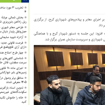
تخریب ۳ مورد
۴
ر اجرای معابر و پیاده‌روهای شهرداری کرج، از برگزاری
ریل راه‌آهن بتن‌ریزی ش
داد.
طراحی معابر شهری با
حمل‌ونقل پایدار دنبال م
به افزود: این جلسه به دستور شهردار کرج و با هماهنگی
آزادراه شهید سلیمان
 شهرداری و سرپرست سازمان عمران برگزار شد.
فرصت قانونی جدید ب
دارای آرای قلع‌وقمع فر
چهار طرح اصلاح هند
شناسایی کانون‌های پ
سرعت مطمئن، قاتل خا
اجرای ماد
زمین‌های بایر دیوارکشی
مناطق برتر وصول درآ
۱۴۰۵ معرفی شدند
تدوین اسناد بازآفرین
سکونت‌گاه‌های غیررسمی
خانه را خاموش نکنید
کنید