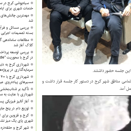
سیاه‌پوشی کرج در 
خدمات شهری برای ایام
مهمترین چالش‌های
شد
بررسی مسائل و فرآی
بسته تصمیمات اجرایی 
مطالعات ساماندهی گ
کلاک آغاز شد
بررسی توسعه پرداخت
در کرج با محوریت "QR Code"
شهرداری کرج به دنبا
سرمایه‌گذاری در پروژه‌
ر این جلسه حضور داشتند.
ش
مامی مناطق شهر کرج در دستور کار جلسه قرار داشت و
مسیرهای پیاده‌روی عید
ل آمد.
تأکید بر شتاب‌بخشی
شهرداری با عنایت به مش
آغاز آنالیز فیزیکی پ
توزیع دام در پنج جا
کرج و قزوین برای ان
شهری پای یک میز نشس
شهر کرج و حلقه‌دره ا