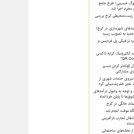
سوگ حسینی/ طرح جامع
 محرم اجرا شد
 زیست‌محیطی کرج بررسی
ندهای شهرسازی در کرج/
جدید به تصویب رسید
ره ترافیکی پل فردیس و
 الکترونیک کرایه تاکسی
ل کوتاه‌تر کردن مسیر
های مشارکتی
هرداری کرج با ۲۰۰ نیروی خدمات شهری از
 غدیر خم پشتیبانی کرد
 و توجه به وصول درآمدهای
وق‌ها تا پایان خردادماه
سماند خانگی در کرج
یگاه موقت انجام شد
تقال تجارب بازآفرینی
تند
ز نخاله‌های ساختمانی