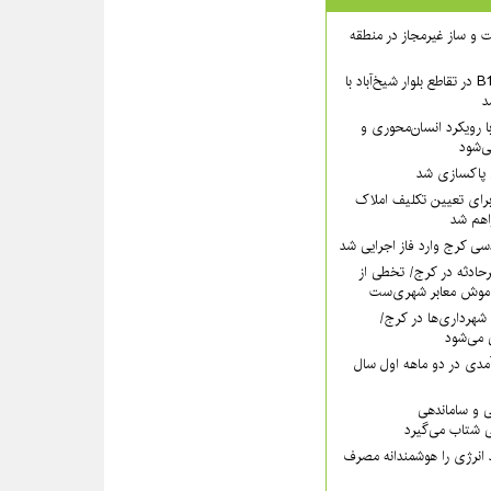
 ساخت و ساز غیرمجاز در منطقه
بخش شمالی عرشهٔ B1 در تقاطع بلوار شیخ‌آباد با
د
 رویکرد انسان‌محوری و
ی‌شود
ی پاکسازی شد
رای تعیین تکلیف املاک
اهم شد
سی کرج وارد فاز اجرایی شد
رحادثه در کرج/ تخطی از
موش معابر شهری‌ست
ه ۱۱۰ قانون شهرداری‌ها در کرج/
 می‌شود
مدی در دو ماهه اول سال
ی و ساماندهی
 شتاب می‌گیرد
 انرژی را هوشمندانه مصرف