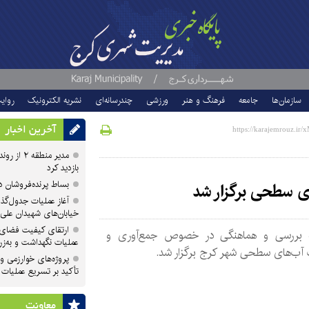
سازمان‌ها
جامعه
فرهنگ و هنر
ورزشی
چندرسانه‌ای
نشریه الکترونیک
روای
آخرین اخبار
مدیر منطقه
بازدید کرد
بساط پرنده‌فروشان 
ی سطحی برگزار شد
آغاز عملیات جدول‌گذ
خیابان‌های شهیدان علی
ارتقای کیفیت فضای 
بررسی و هماهنگی در خصوص جمع‌آوری و
عملیات نگهداشت و به‌زر
 آب‌های سطحی شهر کرج برگزار شد.
پروژه‌های خوارزمی و ش
تأکید بر تسریع عملیات
معاونت