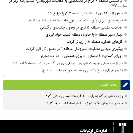
درخشش منطقه ۴ کرج در پاسخگویی به مطالبات شهروندان/ کسب رتبه برتر در
سامانه ۱۳۷
بیش از ۴۴۰۰ تن آسفالت در منطقه ۲ کرج توزیع شد
پرونده‌های دارای رأی اعاده کمیسیون ماده ۱۰۰ تعیین تکلیف شدند
اقدامات قضایی منطقه ۵ کرج در وصول چک‌های برگشتی
دیدار مدیر منطقه ۸ با خانواده معظم شهید جواد ایزدی
گل‌های فصلی، منطقه ۱۰ را زیباتر کردند
پیگیری میدانی مطالبات شهروندان منطقه ۱ در دستور کار قرار گرفت
اجرای گسترده فضاسازی شهری همزمان با آغاز ماه محرم
طرح ساماندهی تبلیغات شهری و جمع‌آوری زوائد بصری در منطقه ۹ اجرا شد
تداوم اجرای طرح پاکسازی محله‌محور در منطقه ۱۰ کرج
یادداشت
روایت شهری که بحران را به فرصت عمرانی تبدیل کرد
خانه را خاموش نکنید انرژی را هوشمندانه مصرف کنید