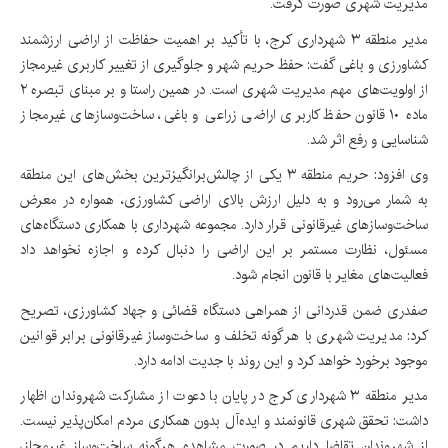
مدیریت شهری صورت گرفت.
مدیر منطقه ۳ شهرداری کرج، با تأکید بر اهمیت حفاظت از اراضی ارزشمند
کشاورزی و باغی گفت: حفظ حریم شهر و جلوگیری از تغییر کاربری غیرمجاز
از اولویت‌های مهم مدیریت شهری است. در همین راستا و بر مبنای تبصره ۲
ماده ۱۰ قانون حفظ کاربری اراضی زراعی و باغی، ساخت‌وسازهای غیرمجاز
شناسایی و رفع اثر شد.
وی افزود: حریم منطقه ۳ یکی از چالش‌برانگیزترین بخش‌های این منطقه
به شمار می‌رود و به دلیل ارزش بالای اراضی کشاورزی، همواره در معرض
ساخت‌وسازهای غیرقانونی قرار دارد. مجموعه شهرداری با همکاری دستگاه‌های
مسئول، نظارت مستمر بر این اراضی را دنبال کرده و اجازه نخواهد داد
فعالیت‌های مغایر با قانون انجام شود.
صفدری ضمن قدردانی از همراهی دستگاه قضائی و جهاد کشاورزی، تصریح
کرد: مدیریت شهری با هرگونه تخلف و ساخت‌وساز غیرقانونی برابر قوانین
موجود برخورد خواهد کرد و این روند با جدیت ادامه دارد.
مدیر منطقه ۳ شهرداری کرج در پایان با دعوت از مشارکت شهروندان اظهار
داشت: تحقق شهری قانونمند و ایده‌آل بدون همکاری مردم امکان‌پذیر نیست.
از شهروندان تقاضا داریم در صورت مشاهده هرگونه ساخت‌وساز غیرمجاز،