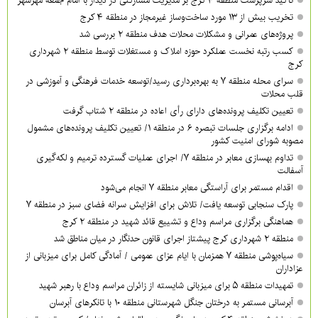
تأکید سرپرست منطقه ۴ کرج بر مدیریت مشارکتی در دیدار با امام جمعه مهرشهر
تخریب بیش از ۱۳ مورد ساخت‌وساز غیرمجاز در منطقه ۴ کرج
پروژه‌های عمرانی و مشکلات محلات هدف منطقه ۲ بررسی شد
کسب رتبه نخست عملکرد حوزه املاک و مستغلات توسط منطقه ۲ شهرداری
کرج
سرای محله منطقه ۷ به بهره‌برداری رسید/توسعه خدمات فرهنگی و آموزشی در
قلب محلات
تعیین تکلیف پرونده‌های دارای رأی اعاده در منطقه ۲ شتاب گرفت
ادامه برگزاری جلسات تبصره ۶ در منطقه ۱/ تعیین تکلیف پرونده‌های مشمول
مصوبه شورای امنیت کشور
تداوم بهسازی معابر در منطقه ۷/ اجرای عملیات گسترده ترمیم و لکه‌گیری
آسفالت
اقدام مستمر برای آراستگی معابر منطقه ۷ انجام می‌شود
پارک سنجابی توسعه یافت/ تلاش برای افزایش سرانه فضای سبز در منطقه ۷
هماهنگی برگزاری مراسم وداع و تشییع قائد شهید در منطقه ۲ کرج
منطقه ۲ شهرداری کرج پیشتاز اجرای قانون حدنگار در میان مناطق شد
سیاه‌پوشی منطقه ۷ همزمان با ایام عزای عمومی / آمادگی کامل برای میزبانی از
عزاداران
تمهیدات منطقه ۵ برای میزبانی شایسته از زائران مراسم وداع با رهبر شهید
آبرسانی مستمر به درختان جنگل شهرستانی منطقه ۱۰ با تانکرهای آبرسان