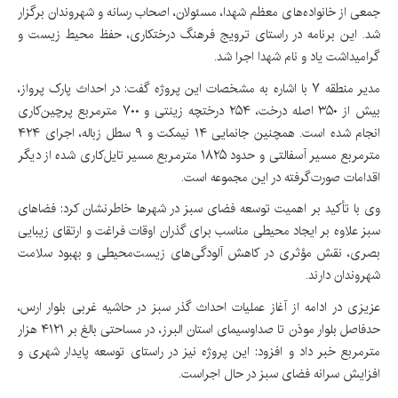
جمعی از خانواده‌های معظم شهدا، مسئولان، اصحاب رسانه و شهروندان برگزار
شد. این برنامه در راستای ترویج فرهنگ درختکاری، حفظ محیط زیست و
گرامیداشت یاد و نام شهدا اجرا شد.
مدیر منطقه ۷ با اشاره به مشخصات این پروژه گفت: در احداث پارک پرواز،
بیش از ۳۵۰ اصله درخت، ۲۵۴ درختچه زینتی و ۷۰۰ مترمربع پرچین‌کاری
انجام شده است. همچنین جانمایی ۱۴ نیمکت و ۹ سطل زباله، اجرای ۴۲۴
مترمربع مسیر آسفالتی و حدود ۱۸۲۵ مترمربع مسیر تایل‌کاری شده از دیگر
اقدامات صورت‌گرفته در این مجموعه است.
وی با تأکید بر اهمیت توسعه فضای سبز در شهرها خاطرنشان کرد: فضاهای
سبز علاوه بر ایجاد محیطی مناسب برای گذران اوقات فراغت و ارتقای زیبایی
بصری، نقش مؤثری در کاهش آلودگی‌های زیست‌محیطی و بهبود سلامت
شهروندان دارند.
عزیزی در ادامه از آغاز عملیات احداث گذر سبز در حاشیه غربی بلوار ارس،
حدفاصل بلوار موذن تا صداوسیمای استان البرز، در مساحتی بالغ بر ۴۱۲۱ هزار
مترمربع خبر داد و افزود: این پروژه نیز در راستای توسعه پایدار شهری و
افزایش سرانه فضای سبز در حال اجراست.