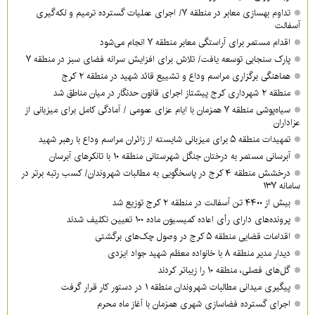
تداوم بهسازی معابر در منطقه ۷/ اجرای عملیات گسترده ترمیم و لکه‌گیری
آسفالت
اقدام مستمر برای آراستگی معابر منطقه ۷ انجام می‌شود
پارک سنجابی توسعه یافت/ تلاش برای افزایش سرانه فضای سبز در منطقه ۷
هماهنگی برگزاری مراسم وداع و تشییع قائد شهید در منطقه ۲ کرج
منطقه ۲ شهرداری کرج پیشتاز اجرای قانون حدنگار در میان مناطق شد
سیاه‌پوشی منطقه ۷ همزمان با ایام عزای عمومی / آمادگی کامل برای میزبانی از
عزاداران
تمهیدات منطقه ۵ برای میزبانی شایسته از زائران مراسم وداع با رهبر شهید
آبرسانی مستمر به درختان جنگل شهرستانی منطقه ۱۰ با تانکرهای آبرسان
درخشش منطقه ۴ کرج در پاسخگویی به مطالبات شهروندان/ کسب رتبه برتر در
سامانه ۱۳۷
بیش از ۴۴۰۰ تن آسفالت در منطقه ۲ کرج توزیع شد
پرونده‌های دارای رأی اعاده کمیسیون ماده ۱۰۰ تعیین تکلیف شدند
اقدامات قضایی منطقه ۵ کرج در وصول چک‌های برگشتی
دیدار مدیر منطقه ۸ با خانواده معظم شهید جواد ایزدی
گل‌های فصلی، منطقه ۱۰ را زیباتر کردند
پیگیری میدانی مطالبات شهروندان منطقه ۱ در دستور کار قرار گرفت
اجرای گسترده فضاسازی شهری همزمان با آغاز ماه محرم