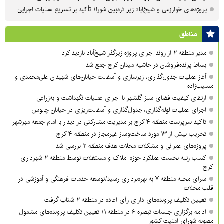
پروژه‌های خوارزمی و شیخ‌آباد زیر ذره‌بین شورا/ تأکید بر تسریع عملیات اجرایی
مناطق
مدیر منطقه ۲ از روند اجرای پروژه زیرگذر شیخ‌آباد بازدید کرد
بساط پرنده‌فروشان در حاشیه میدان کرج جمع شد
آغاز عملیات جدول‌گذاری، زیرسازی و آسفالت خیابان‌های شهیدان علی‌محمدی و
مسیب‌زاده
ارتقای کیفیت فضای سبز گلشهر با اجرای عملیات نگهداشت و به‌زراعی
اجرای عملیات لوله‌گذاری، جدول‌گذاری و آسفالت‌ریزی در خیابان چالوس
تأکید سرپرست منطقه ۴ کرج بر مدیریت مشارکتی در دیدار با امام جمعه مهرشهر
تخریب بیش از ۱۳ مورد ساخت‌وساز غیرمجاز در منطقه ۴ کرج
پروژه‌های عمرانی و مشکلات محلات هدف منطقه ۲ بررسی شد
کسب رتبه نخست عملکرد حوزه املاک و مستغلات توسط منطقه ۲ شهرداری
کرج
سرای محله منطقه ۷ به بهره‌برداری رسید/توسعه خدمات فرهنگی و آموزشی در
قلب محلات
تعیین تکلیف پرونده‌های دارای رأی اعاده در منطقه ۲ شتاب گرفت
ادامه برگزاری جلسات تبصره ۶ در منطقه ۱/ تعیین تکلیف پرونده‌های مشمول
مصوبه شورای امنیت کشور