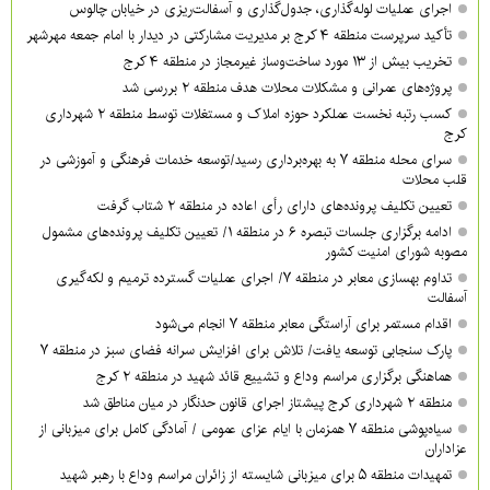
اجرای عملیات لوله‌گذاری، جدول‌گذاری و آسفالت‌ریزی در خیابان چالوس
تأکید سرپرست منطقه ۴ کرج بر مدیریت مشارکتی در دیدار با امام جمعه مهرشهر
تخریب بیش از ۱۳ مورد ساخت‌وساز غیرمجاز در منطقه ۴ کرج
پروژه‌های عمرانی و مشکلات محلات هدف منطقه ۲ بررسی شد
کسب رتبه نخست عملکرد حوزه املاک و مستغلات توسط منطقه ۲ شهرداری
کرج
سرای محله منطقه ۷ به بهره‌برداری رسید/توسعه خدمات فرهنگی و آموزشی در
قلب محلات
تعیین تکلیف پرونده‌های دارای رأی اعاده در منطقه ۲ شتاب گرفت
ادامه برگزاری جلسات تبصره ۶ در منطقه ۱/ تعیین تکلیف پرونده‌های مشمول
مصوبه شورای امنیت کشور
تداوم بهسازی معابر در منطقه ۷/ اجرای عملیات گسترده ترمیم و لکه‌گیری
آسفالت
اقدام مستمر برای آراستگی معابر منطقه ۷ انجام می‌شود
پارک سنجابی توسعه یافت/ تلاش برای افزایش سرانه فضای سبز در منطقه ۷
هماهنگی برگزاری مراسم وداع و تشییع قائد شهید در منطقه ۲ کرج
منطقه ۲ شهرداری کرج پیشتاز اجرای قانون حدنگار در میان مناطق شد
سیاه‌پوشی منطقه ۷ همزمان با ایام عزای عمومی / آمادگی کامل برای میزبانی از
عزاداران
تمهیدات منطقه ۵ برای میزبانی شایسته از زائران مراسم وداع با رهبر شهید