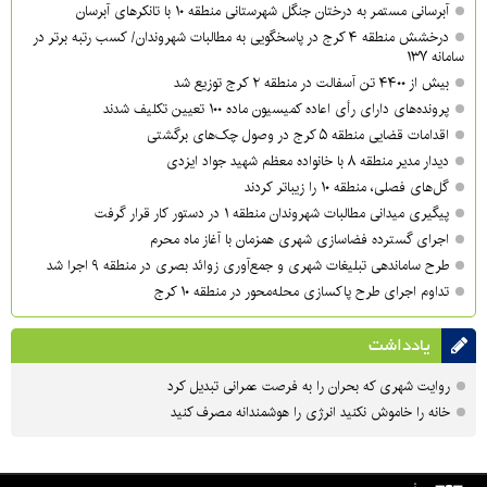
آبرسانی مستمر به درختان جنگل شهرستانی منطقه ۱۰ با تانکرهای آبرسان
درخشش منطقه ۴ کرج در پاسخگویی به مطالبات شهروندان/ کسب رتبه برتر در
سامانه ۱۳۷
بیش از ۴۴۰۰ تن آسفالت در منطقه ۲ کرج توزیع شد
پرونده‌های دارای رأی اعاده کمیسیون ماده ۱۰۰ تعیین تکلیف شدند
اقدامات قضایی منطقه ۵ کرج در وصول چک‌های برگشتی
دیدار مدیر منطقه ۸ با خانواده معظم شهید جواد ایزدی
گل‌های فصلی، منطقه ۱۰ را زیباتر کردند
پیگیری میدانی مطالبات شهروندان منطقه ۱ در دستور کار قرار گرفت
اجرای گسترده فضاسازی شهری همزمان با آغاز ماه محرم
طرح ساماندهی تبلیغات شهری و جمع‌آوری زوائد بصری در منطقه ۹ اجرا شد
تداوم اجرای طرح پاکسازی محله‌محور در منطقه ۱۰ کرج
یادداشت
روایت شهری که بحران را به فرصت عمرانی تبدیل کرد
خانه را خاموش نکنید انرژی را هوشمندانه مصرف کنید