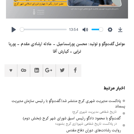
13:54
Play
Mute
Settings
Downl
عوامل گفت‌وگو و تولید: محسن پوراسماعیل - عادله ارشادی مقدم - پوریا
ترابی - کیارش آقا
اخبار مرتبط
پادکست مدیریت شهری کرج منتشر شد/گفت‌وگو با رئیس سازمان مدیریت
پسماند
تاریخ شفاهی مدیریت شهری کرج؛
گفت‌وگو با محمود دادگو رئیس اسبق شورای شهر کرج (بخش دوم)
در پادکست تاریخ شفاهی شهرداری کرج بشنوید؛
روایت رشادت‌های دوران دفاع مقدس