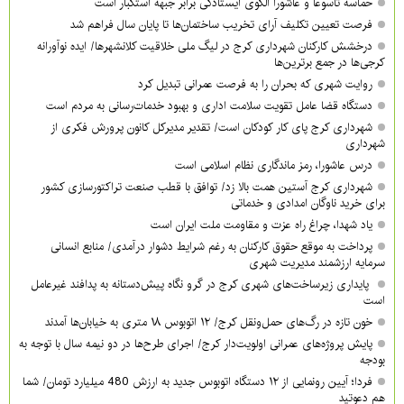
حماسه تاسوعا و عاشورا الگوی ایستادگی برابر جبهه استکبار است
فرصت تعیین تکلیف آرای تخریب ساختمان‌ها تا پایان سال فراهم شد
درخشش کارکنان شهرداری کرج در لیگ ملی خلاقیت کلانشهرها/ ایده نوآورانه
کرجی‌ها در جمع برترین‌ها
روایت شهری که بحران را به فرصت عمرانی تبدیل کرد
دستگاه قضا عامل تقویت سلامت اداری و بهبود خدمات‌رسانی به مردم است
شهرداری کرج پای کار کودکان است/ تقدیر مدیرکل کانون پرورش فکری از
شهرداری
درس عاشورا، رمز ماندگاری نظام اسلامی است
شهرداری کرج آستین همت بالا زد/ توافق با قطب صنعت تراکتورسازی کشور
برای خرید ناوگان امدادی و خدماتی
یاد شهدا، چراغ راه عزت و مقاومت ملت ایران است
پرداخت به موقع حقوق کارکنان به رغم شرایط دشوار درآمدی/ منابع انسانی
سرمایه ارزشمند مدیریت شهری
پایداری زیرساخت‌های شهری کرج در گرو نگاه پیش‌دستانه به پدافند غیرعامل
است
خون تازه در رگ‌های حمل‌ونقل کرج/ ۱۲ اتوبوس ۱۸ متری به خیابان‌ها آمدند
پایش پروژه‌های عمرانی اولویت‌دار کرج/ اجرای طرح‌ها در دو نیمه سال با توجه به
بودجه
فردا؛ آیین رونمایی از ۱۲ دستگاه اتوبوس جدید به ارزش 480 میلیارد تومان/ شما
هم دعوتید