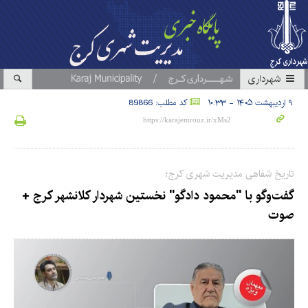
شهرداری
۹ اردیبهشت ۱۴۰۵ - ۱۰:۳۳
کد مطلب: 89866
تاریخ شفاهی مدیریت شهری کرج؛
گفت‌وگو با "محمود دادگو" نخستین شهردار کلانشهر کرج +
صوت