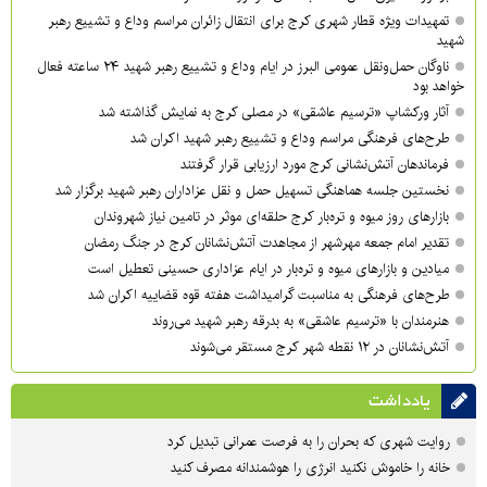
تمهیدات ویژه قطار شهری کرج برای انتقال زائران مراسم وداع و تشییع رهبر
شهید
ناوگان حمل‌ونقل عمومی البرز در ایام وداع و تشییع رهبر شهید ۲۴ ساعته فعال
خواهد بود
آثار ورکشاپ «ترسیم عاشقی» در مصلی کرج به نمایش گذاشته شد
طرح‌های فرهنگی مراسم وداع و تشییع رهبر شهید اکران شد
فرماندهان آتش‌نشانی کرج مورد ارزیابی قرار گرفتند
نخستین جلسه هماهنگی تسهیل حمل و نقل عزاداران رهبر شهید برگزار شد
بازارهای روز میوه و تره‌بار کرج حلقه‌ای موثر در تامین نیاز شهروندان
تقدیر امام جمعه مهرشهر از مجاهدت آتش‌نشانان کرج در جنگ رمضان
میادین و بازارهای میوه و تره‌بار در ایام عزاداری حسینی تعطیل است
طرح‌های فرهنگی به مناسبت گرامیداشت هفته قوه قضاییه اکران شد
هنرمندان با «ترسیم عاشقی» به بدرقه رهبر شهید می‌روند
آتش‌نشانان در ۱۲ نقطه شهر کرج مستقر می‌شوند
یادداشت
روایت شهری که بحران را به فرصت عمرانی تبدیل کرد
خانه را خاموش نکنید انرژی را هوشمندانه مصرف کنید