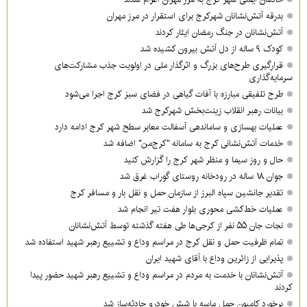
بدرقه آتش‌نشانان شهرکرج برای استقرار در مرز مهران
آتش‌نشانان در جنگ رمضان ایثار کردند
کودک ۹ ساله از دل آتش بیرون کشیده شد
قرارگیری طرح‌های بزرگ و اثرگذار ملی در اولویت‌ جذب مشارکت‌های
سرمایه‌گذاری
طرح تلفیقی مبارزه با آفات گیاهی در فضای سبز کرج اجرا می‌شود
بیانات رهبر انقلاب زینت‌بخش شهرکرج شد
عملیات بهسازی و ساماندهی آسفالت معابر سطح شهر کرج ادامه دارد
خدمات آتش‌نشانی کرج به سامانه "کرج‌من" اضافه شد
حال و روز سیما و منظر شهر کرج را گزارش کنید
جوان ۱۸ ساله در رودخانه روستای گوراب غرق شد
تقدیر جانشین سپاه البرز از سازمان حمل و نقل بار و مسافر کرج
عملیات خط‌کشی محوری بلوار هفت تیر انجام شد
نجات جان ۵۵ نفر از کرجی‌ها طی هفته گذشته توسط آتش‌نشانان
تمام ظرفیت حمل و نقل کرج در مراسم وداع و تشییع رهبر شهید استفاده شد
پذیرایی از زائرین وداع با آقای شهید ایران
آتش‌نشانان با خدمت به مردم در مراسم وداع و تشییع رهبر شهید حضور پیدا
کردند
برخورد کامیون حمل ماسه با شش خودرو حادثه‌ساز شد