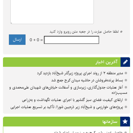
*
لطفا حاصل عبارت را در جعبه متن روبرو وارد کنید
0 + 0 =
آخرین اخبار
مدیر منطقه ۲ از روند اجرای پروژه زیرگذر شیخ‌آباد بازدید کرد
بساط پرنده‌فروشان در حاشیه میدان کرج جمع شد
آغاز عملیات جدول‌گذاری، زیرسازی و آسفالت خیابان‌های شهیدان علی‌محمدی و
مسیب‌زاده
ارتقای کیفیت فضای سبز گلشهر با اجرای عملیات نگهداشت و به‌زراعی
پروژه‌های خوارزمی و شیخ‌آباد زیر ذره‌بین شورا/ تأکید بر تسریع عملیات اجرایی
سازمان‎ها
خادمان ایمنی شهر کرج به مرز مهران اعزام شدند