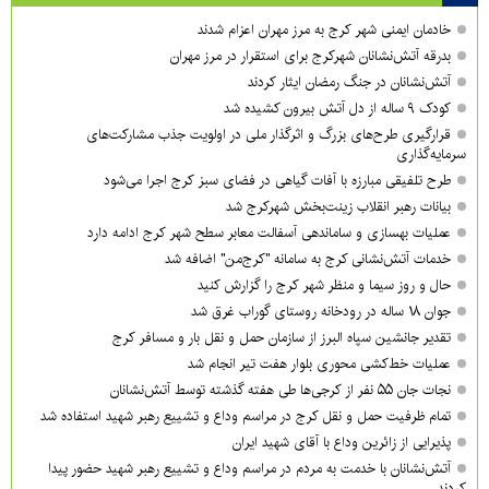
خادمان ایمنی شهر کرج به مرز مهران اعزام شدند
بدرقه آتش‌نشانان شهرکرج برای استقرار در مرز مهران
آتش‌نشانان در جنگ رمضان ایثار کردند
کودک ۹ ساله از دل آتش بیرون کشیده شد
قرارگیری طرح‌های بزرگ و اثرگذار ملی در اولویت‌ جذب مشارکت‌های
سرمایه‌گذاری
طرح تلفیقی مبارزه با آفات گیاهی در فضای سبز کرج اجرا می‌شود
بیانات رهبر انقلاب زینت‌بخش شهرکرج شد
عملیات بهسازی و ساماندهی آسفالت معابر سطح شهر کرج ادامه دارد
خدمات آتش‌نشانی کرج به سامانه "کرج‌من" اضافه شد
حال و روز سیما و منظر شهر کرج را گزارش کنید
جوان ۱۸ ساله در رودخانه روستای گوراب غرق شد
تقدیر جانشین سپاه البرز از سازمان حمل و نقل بار و مسافر کرج
عملیات خط‌کشی محوری بلوار هفت تیر انجام شد
نجات جان ۵۵ نفر از کرجی‌ها طی هفته گذشته توسط آتش‌نشانان
تمام ظرفیت حمل و نقل کرج در مراسم وداع و تشییع رهبر شهید استفاده شد
پذیرایی از زائرین وداع با آقای شهید ایران
آتش‌نشانان با خدمت به مردم در مراسم وداع و تشییع رهبر شهید حضور پیدا
کردند