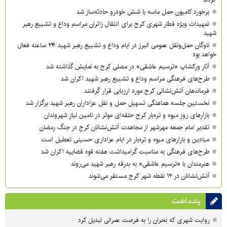
برخورد کامیون حمل ماسه با شش خودرو حادثه‌ساز شد
تمهیدات ویژه قطار شهری کرج برای انتقال زائران مراسم وداع و تشییع رهبر
شهید
ناوگان حمل‌ونقل عمومی البرز در ایام وداع و تشییع رهبر شهید ۲۴ ساعته فعال
خواهد بود
آثار ورکشاپ «ترسیم عاشقی» در مصلی کرج به نمایش گذاشته شد
طرح‌های فرهنگی مراسم وداع و تشییع رهبر شهید اکران شد
فرماندهان آتش‌نشانی کرج مورد ارزیابی قرار گرفتند
نخستین جلسه هماهنگی تسهیل حمل و نقل عزاداران رهبر شهید برگزار شد
بازارهای روز میوه و تره‌بار کرج حلقه‌ای موثر در تامین نیاز شهروندان
تقدیر امام جمعه مهرشهر از مجاهدت آتش‌نشانان کرج در جنگ رمضان
میادین و بازارهای میوه و تره‌بار در ایام عزاداری حسینی تعطیل است
طرح‌های فرهنگی به مناسبت گرامیداشت هفته قوه قضاییه اکران شد
هنرمندان با «ترسیم عاشقی» به بدرقه رهبر شهید می‌روند
آتش‌نشانان در ۱۲ نقطه شهر کرج مستقر می‌شوند
یادداشت
روایت شهری که بحران را به فرصت عمرانی تبدیل کرد