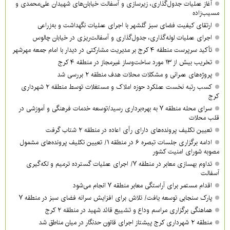
آغاز عملیات جدول‌گذاری، زیرسازی و آسفالت خیابان‌های شهیدان علی‌محمدی و
مسیب‌زاده
ارتقای کیفیت فضای سبز گلشهر با اجرای عملیات نگهداشت و به‌زراعی
اجرای عملیات لوله‌گذاری، جدول‌گذاری و آسفالت‌ریزی در خیابان چالوس
تأکید سرپرست منطقه ۴ کرج بر مدیریت مشارکتی در دیدار با امام جمعه مهرشهر
تخریب بیش از ۱۳ مورد ساخت‌وساز غیرمجاز در منطقه ۴ کرج
پروژه‌های عمرانی و مشکلات محلات هدف منطقه ۲ بررسی شد
کسب رتبه نخست عملکرد حوزه املاک و مستغلات توسط منطقه ۲ شهرداری
کرج
سرای محله منطقه ۷ به بهره‌برداری رسید/توسعه خدمات فرهنگی و آموزشی در
قلب محلات
تعیین تکلیف پرونده‌های دارای رأی اعاده در منطقه ۲ شتاب گرفت
ادامه برگزاری جلسات تبصره ۶ در منطقه ۱/ تعیین تکلیف پرونده‌های مشمول
مصوبه شورای امنیت کشور
تداوم بهسازی معابر در منطقه ۷/ اجرای عملیات گسترده ترمیم و لکه‌گیری
آسفالت
اقدام مستمر برای آراستگی معابر منطقه ۷ انجام می‌شود
پارک سنجابی توسعه یافت/ تلاش برای افزایش سرانه فضای سبز در منطقه ۷
هماهنگی برگزاری مراسم وداع و تشییع قائد شهید در منطقه ۲ کرج
منطقه ۲ شهرداری کرج پیشتاز اجرای قانون حدنگار در میان مناطق شد