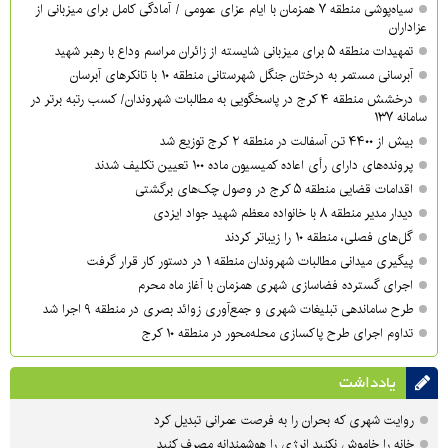
سیاه‌پوشی منطقه ۷ همزمان با ایام عزای عمومی / آمادگی کامل برای میزبانی از
عزاداران
تمهیدات منطقه ۵ برای میزبانی شایسته از زائران مراسم وداع با رهبر شهید
آبرسانی مستمر به درختان جنگل شهرستانی منطقه ۱۰ با تانکرهای آبرسان
درخشش منطقه ۴ کرج در پاسخگویی به مطالبات شهروندان/ کسب رتبه برتر در
سامانه ۱۳۷
بیش از ۴۴۰۰ تن آسفالت در منطقه ۲ کرج توزیع شد
پرونده‌های دارای رأی اعاده کمیسیون ماده ۱۰۰ تعیین تکلیف شدند
اقدامات قضایی منطقه ۵ کرج در وصول چک‌های برگشتی
دیدار مدیر منطقه ۸ با خانواده معظم شهید جواد ایزدی
گل‌های فصلی، منطقه ۱۰ را زیباتر کردند
پیگیری میدانی مطالبات شهروندان منطقه ۱ در دستور کار قرار گرفت
اجرای گسترده فضاسازی شهری همزمان با آغاز ماه محرم
طرح ساماندهی تبلیغات شهری و جمع‌آوری زوائد بصری در منطقه ۹ اجرا شد
تداوم اجرای طرح پاکسازی محله‌محور در منطقه ۱۰ کرج
یادداشت
روایت شهری که بحران را به فرصت عمرانی تبدیل کرد
خانه را خاموش نکنید انرژی را هوشمندانه مصرف کنید