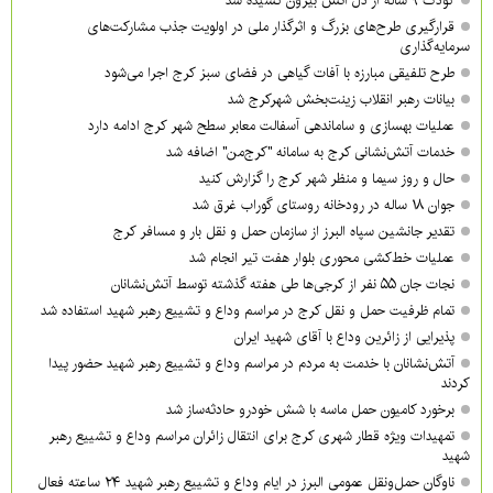
کودک ۹ ساله از دل آتش بیرون کشیده شد
قرارگیری طرح‌های بزرگ و اثرگذار ملی در اولویت‌ جذب مشارکت‌های
سرمایه‌گذاری
طرح تلفیقی مبارزه با آفات گیاهی در فضای سبز کرج اجرا می‌شود
بیانات رهبر انقلاب زینت‌بخش شهرکرج شد
عملیات بهسازی و ساماندهی آسفالت معابر سطح شهر کرج ادامه دارد
خدمات آتش‌نشانی کرج به سامانه "کرج‌من" اضافه شد
حال و روز سیما و منظر شهر کرج را گزارش کنید
جوان ۱۸ ساله در رودخانه روستای گوراب غرق شد
تقدیر جانشین سپاه البرز از سازمان حمل و نقل بار و مسافر کرج
عملیات خط‌کشی محوری بلوار هفت تیر انجام شد
نجات جان ۵۵ نفر از کرجی‌ها طی هفته گذشته توسط آتش‌نشانان
تمام ظرفیت حمل و نقل کرج در مراسم وداع و تشییع رهبر شهید استفاده شد
پذیرایی از زائرین وداع با آقای شهید ایران
آتش‌نشانان با خدمت به مردم در مراسم وداع و تشییع رهبر شهید حضور پیدا
کردند
برخورد کامیون حمل ماسه با شش خودرو حادثه‌ساز شد
تمهیدات ویژه قطار شهری کرج برای انتقال زائران مراسم وداع و تشییع رهبر
شهید
ناوگان حمل‌ونقل عمومی البرز در ایام وداع و تشییع رهبر شهید ۲۴ ساعته فعال