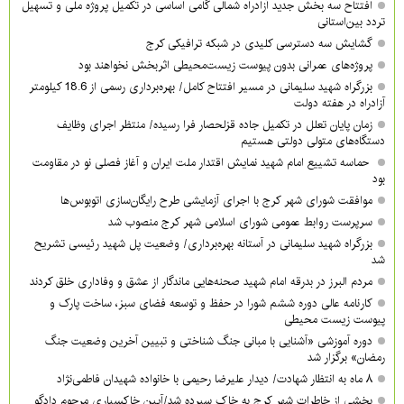
افتتاح سه بخش جدید آزادراه شمالی گامی اساسی در تکمیل پروژه ملی و تسهیل
تردد بین‌استانی
گشایش سه دسترسی کلیدی در شبکه ترافیکی کرج
پروژه‌های عمرانی بدون پیوست زیست‌محیطی اثربخش نخواهند بود
بزرگراه شهید سلیمانی در مسیر افتتاح کامل/ بهره‌برداری رسمی از 18.6 کیلومتر
آزادراه در هفته دولت
زمان پایان تعلل در تکمیل جاده قزلحصار فرا رسیده/ منتظر اجرای وظایف
دستگاه‌های متولی دولتی هستیم
حماسه تشییع امام شهید نمایش اقتدار ملت ایران و آغاز فصلی نو در مقاومت
بود
موافقت شورای شهر کرج با اجرای آزمایشی طرح رایگان‌سازی اتوبوس‌ها
سرپرست روابط عمومی شورای اسلامی شهر کرج منصوب شد
بزرگراه شهید سلیمانی در آستانه بهره‌برداری/ وضعیت پل شهید رئیسی تشریح
شد
مردم البرز در بدرقه امام شهید صحنه‌هایی ماندگار از عشق و وفاداری خلق کردند
کارنامه عالی دوره ششم شورا در حفظ و توسعه فضای سبز، ساخت پارک و
پیوست زیست محیطی
دوره آموزشی «آشنایی با مبانی جنگ شناختی و تبیین آخرین وضعیت جنگ
رمضان» برگزار شد
۸ ماه به انتظار شهادت/ دیدار علیرضا رحیمی با خانواده شهیدان فاطمی‌نژاد
بخشی از خاطرات شهر کرج به خاک سپرده شد/آیین خاکسپاری مرحوم دادگو