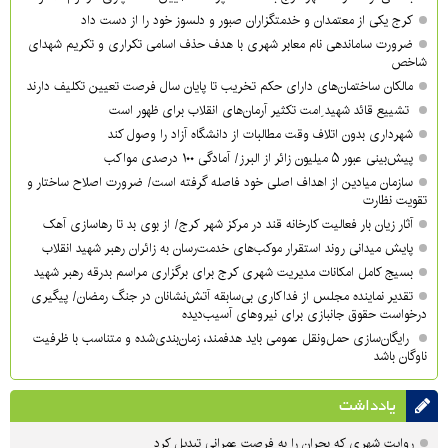
کرج یکی از معتمدان و خدمتگزاران صبور و دلسوز خود را از دست داد
ضرورت ساماندهی نام‌ معابر شهری با هدف حذف اسامی تکراری و تکریم شهدای
شاخص
مالکان ساختمان‌های دارای حکم تخریب تا پایان سال فرصت تعیین تکلیف دارند
تشییع قائد شهید ِامت تکثیر آرمان‌های انقلاب برای ظهور است
شهرداری بدون اتلاف وقت مطالبات از دانشگاه آزاد را وصول کند
پیش‌بینی عبور ۵ میلیون زائر از البرز/ آمادگی ۱۰۰ درصدی مواکب
سازمان میادین از اهداف اصلی خود فاصله گرفته است/ ضرورت اصلاح ساختار و
تقویت نظارت
آثار زیان بار فعالیت کارخانه قند در مرکز شهر کرج/ از بوی بد تا رهاسازی آهک
پایش میدانی روند استقرار موکب‌های خدمت‌رسان به زائران رهبر شهید انقلاب
بسیج کامل امکانات مدیریت شهری کرج برای برگزاری مراسم بدرقه رهبر شهید
تقدیر نماینده مجلس از فداکاری بی‌سابقه آتش‌نشانان در جنگ رمضان/ پیگیری
درخواست حقوق جانبازی برای نیروهای آسیب‌دیده
رایگان‌سازی حمل‌ونقل عمومی باید هدفمند، زمان‌بندی‌شده و متناسب با ظرفیت
ناوگان باشد
یادداشت
روایت شهری که بحران را به فرصت عمرانی تبدیل کرد