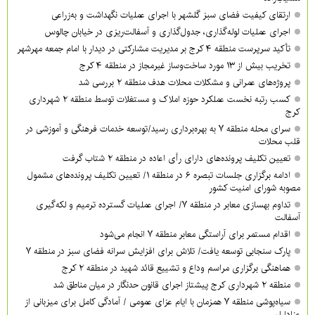
ارتقای کیفیت فضای سبز گلشهر با اجرای عملیات نگهداشت و به‌زراعی
اجرای عملیات لوله‌گذاری، جدول‌گذاری و آسفالت‌ریزی در خیابان چالوس
تأکید سرپرست منطقه ۴ کرج بر مدیریت مشارکتی در دیدار با امام جمعه مهرشهر
تخریب بیش از ۱۳ مورد ساخت‌وساز غیرمجاز در منطقه ۴ کرج
پروژه‌های عمرانی و مشکلات محلات هدف منطقه ۲ بررسی شد
کسب رتبه نخست عملکرد حوزه املاک و مستغلات توسط منطقه ۲ شهرداری
کرج
سرای محله منطقه ۷ به بهره‌برداری رسید/توسعه خدمات فرهنگی و آموزشی در
قلب محلات
تعیین تکلیف پرونده‌های دارای رأی اعاده در منطقه ۲ شتاب گرفت
ادامه برگزاری جلسات تبصره ۶ در منطقه ۱/ تعیین تکلیف پرونده‌های مشمول
مصوبه شورای امنیت کشور
تداوم بهسازی معابر در منطقه ۷/ اجرای عملیات گسترده ترمیم و لکه‌گیری
آسفالت
اقدام مستمر برای آراستگی معابر منطقه ۷ انجام می‌شود
پارک سنجابی توسعه یافت/ تلاش برای افزایش سرانه فضای سبز در منطقه ۷
هماهنگی برگزاری مراسم وداع و تشییع قائد شهید در منطقه ۲ کرج
منطقه ۲ شهرداری کرج پیشتاز اجرای قانون حدنگار در میان مناطق شد
سیاه‌پوشی منطقه ۷ همزمان با ایام عزای عمومی / آمادگی کامل برای میزبانی از
عزاداران