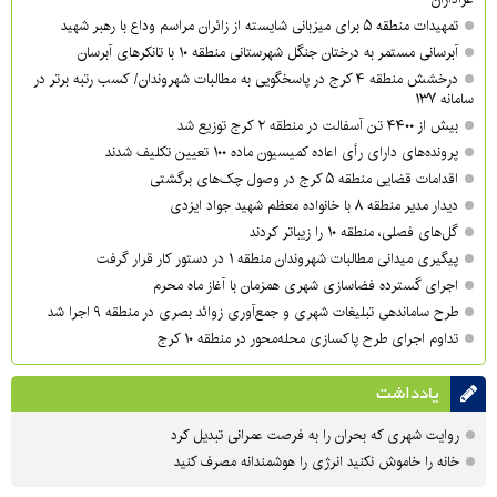
تمهیدات منطقه ۵ برای میزبانی شایسته از زائران مراسم وداع با رهبر شهید
آبرسانی مستمر به درختان جنگل شهرستانی منطقه ۱۰ با تانکرهای آبرسان
درخشش منطقه ۴ کرج در پاسخگویی به مطالبات شهروندان/ کسب رتبه برتر در
سامانه ۱۳۷
بیش از ۴۴۰۰ تن آسفالت در منطقه ۲ کرج توزیع شد
پرونده‌های دارای رأی اعاده کمیسیون ماده ۱۰۰ تعیین تکلیف شدند
اقدامات قضایی منطقه ۵ کرج در وصول چک‌های برگشتی
دیدار مدیر منطقه ۸ با خانواده معظم شهید جواد ایزدی
گل‌های فصلی، منطقه ۱۰ را زیباتر کردند
پیگیری میدانی مطالبات شهروندان منطقه ۱ در دستور کار قرار گرفت
اجرای گسترده فضاسازی شهری همزمان با آغاز ماه محرم
طرح ساماندهی تبلیغات شهری و جمع‌آوری زوائد بصری در منطقه ۹ اجرا شد
تداوم اجرای طرح پاکسازی محله‌محور در منطقه ۱۰ کرج
یادداشت
روایت شهری که بحران را به فرصت عمرانی تبدیل کرد
خانه را خاموش نکنید انرژی را هوشمندانه مصرف کنید