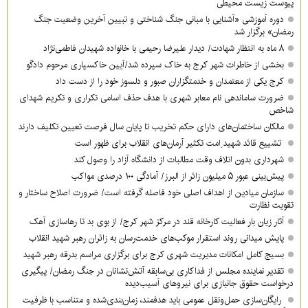
پیوست زیست محیطی
دوره آموزشی «آشنایی با مبانی جنگ شناختی و تبیین آخرین وضعیت جنگ
رمضان» برگزار شد
۸ ماه به انتظار شهادت/ دیدار علیرضا رحیمی با خانواده شهیدان فاطمی‌نژاد
بخشی از خاطرات شهر کرج به خاک سپرده شد/آیین خاکسپاری مرحوم دادگو
کرج یکی از معتمدان و خدمتگزاران صبور و دلسوز خود را از دست داد
ضرورت ساماندهی نام‌ معابر شهری با هدف حذف اسامی تکراری و تکریم شهدای
شاخص
مالکان ساختمان‌های دارای حکم تخریب تا پایان سال فرصت تعیین تکلیف دارند
تشییع قائد شهید ِامت تکثیر آرمان‌های انقلاب برای ظهور است
شهرداری بدون اتلاف وقت مطالبات از دانشگاه آزاد را وصول کند
پیش‌بینی عبور ۵ میلیون زائر از البرز/ آمادگی ۱۰۰ درصدی مواکب
سازمان میادین از اهداف اصلی خود فاصله گرفته است/ ضرورت اصلاح ساختار و
تقویت نظارت
آثار زیان بار فعالیت کارخانه قند در مرکز شهر کرج/ از بوی بد تا رهاسازی آهک
پایش میدانی روند استقرار موکب‌های خدمت‌رسان به زائران رهبر شهید انقلاب
بسیج کامل امکانات مدیریت شهری کرج برای برگزاری مراسم بدرقه رهبر شهید
تقدیر نماینده مجلس از فداکاری بی‌سابقه آتش‌نشانان در جنگ رمضان/ پیگیری
درخواست حقوق جانبازی برای نیروهای آسیب‌دیده
رایگان‌سازی حمل‌ونقل عمومی باید هدفمند، زمان‌بندی‌شده و متناسب با ظرفیت