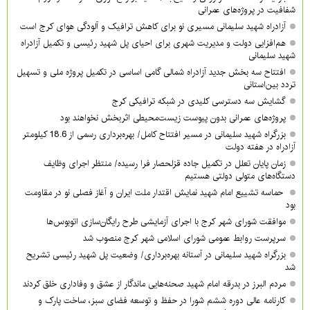
شفافیت در پروژه‌های عمرانی
آزادراه شهید سلیمانی مسیری نو برای کاهش ترافیک و آلودگی هوای کرج است
هم‌افزایی دولت و مدیریت شهری برای احیای پل شهید رئیسی و تکمیل آزادراه
شهید سلیمانی
افتتاح سه بخش جدید آزادراه شمالی گامی اساسی در تکمیل پروژه ملی و تسهیل
تردد بین‌استانی
گشایش سه دسترسی کلیدی در شبکه ترافیکی کرج
پروژه‌های عمرانی بدون پیوست زیست‌محیطی اثربخش نخواهند بود
بزرگراه شهید سلیمانی در مسیر افتتاح کامل/ بهره‌برداری رسمی از 18.6 کیلومتر
آزادراه در هفته دولت
زمان پایان تعلل در تکمیل جاده قزلحصار فرا رسیده/ منتظر اجرای وظایف
دستگاه‌های متولی دولتی هستیم
حماسه تشییع امام شهید نمایش اقتدار ملت ایران و آغاز فصلی نو در مقاومت
بود
موافقت شورای شهر کرج با اجرای آزمایشی طرح رایگان‌سازی اتوبوس‌ها
سرپرست روابط عمومی شورای اسلامی شهر کرج منصوب شد
بزرگراه شهید سلیمانی در آستانه بهره‌برداری/ وضعیت پل شهید رئیسی تشریح
شد
مردم البرز در بدرقه امام شهید صحنه‌هایی ماندگار از عشق و وفاداری خلق کردند
کارنامه عالی دوره ششم شورا در حفظ و توسعه فضای سبز، ساخت پارک و