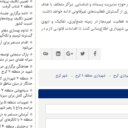
تعیین تکلیف پرونده‌
در حوزه مدیریت پسماند و شناسایی مراکز متخلف با هدف
منطقه ۲ شتاب گرفت
 از گسترش فعالیت‌های غیرقانونی ادامه خواهد داشت.
تعیین تکلیف پرونده‌ه
عالیت غیرمجاز در زمینه جمع‌آوری، تفکیک و دپوی
امنیت کشور
 ۱۳۷ و سایر راه‌های ارتباطی شهرداری اطلاع‌رسانی کنند تا اقدامات قانونی لازم در
گسترده ترمیم و لکه‌گی
می‌شود
پارک سنجابی توسعه 
سرانه فضای سبز در منطق
هماهنگی برگزاری مرا
شهید در منطقه ۲ کرج
داری کرج
شهرداری منطقه 1 کرج
شهر کرج
منطقه ۲ شهردا
حدنگار در میان مناطق ش
سی
آمادگی کامل برای میزبان
تمهید
مراسم وداع با رهبر شهی
آبرسانی مستمر به د
منطقه ۱۰ با تانکرهای آبرسان
در