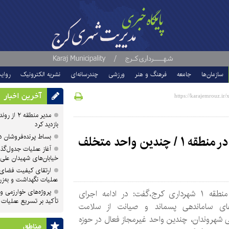
سازمان‌ها
جامعه
فرهنگ و هنر
ورزشی
چندرسانه‌ای
نشریه الکترونیک
روای
آخرین اخبار
مدیر منطقه
بازدید کرد
بساط پرنده‌فروشان 
تشدید برخورد با مراکز غیرمجاز پسماند در منطقه ۱ / چندین واحد متخلف
آغاز عملیات جدول‌گذ
خیابان‌های شهیدان علی
ارتقای کیفیت فضای 
عملیات نگهداشت و به‌زر
پروژه‌های خوارزمی و ش
مدیر منطقه ۱ شهرداری کرج،گفت: در ادامه اجرای
تأکید بر تسریع عملیات
ای ساماندهی پسماند و صیانت از سلامت
شهروندان، چندین واحد غیرمجاز فعال در حوزه
مناطق