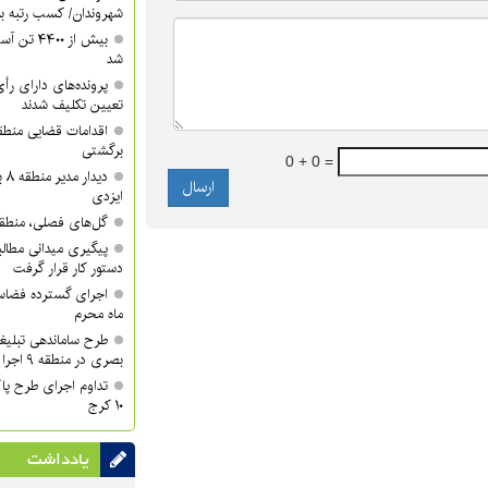
شهروندان/ کسب رتبه برتر 
شد
تعیین تکلیف شدند
برگشتی
0 + 0 =
دی
ایزدی
گل‌های فصلی، منطقه ۱۰ را زیباتر کر
دستور کار قرار گرفت
اجرای گسترده فضاسا
ماه محرم
طرح ساماندهی تبلیغ
بصری در منطقه ۹ اجرا شد
تداوم اجرای طرح پا
۱۰ کرج
یادداشت