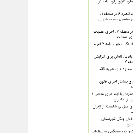
های دارای رأی اعاده در
ادامه برگزاری جلسات تبصره ۶ در منطقه ۱/
ای مشمول مصوبه شورای
تداوم بهسازی معابر در منطقه ۷/ اجرای عملیات
ری آسفالت
اقدام مستمر برای آراستگی معابر منطقه ۷ انجام
یافت/ تلاش برای افزایش
ه ۷
سم وداع و تشییع قائد
ری کرج پیشتاز اجرای قانون
د
اه‌پوشی منطقه ۷ همزمان با ایام عزای عمومی /
ی از عزاداران
ات منطقه ۵ برای میزبانی شایسته از زائران
د
رختان جنگل شهرستانی
خشش منطقه ۴ کرج در پاسخگویی به مطالبات