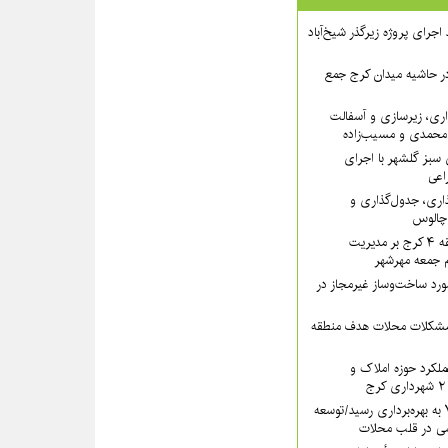
 ۲ از روند اجرای پروژه زیرگذر شیخ‌آباد
در حاشیه میدان کرج جمع
اری، زیرسازی و آسفالت
‌محمدی و مسیب‌زاده
سبز گلشهر با اجرای
اعی
ذاری، جدول‌گذاری و
 چالوس
تأکید سرپرست منطقه ۴ کرج بر مدیریت
ام جمعه مهرشهر
یب بیش از ۱۳ مورد ساخت‌وساز غیرمجاز در
 مشکلات محلات هدف منطقه
کرد حوزه املاک و
سرای محله منطقه ۷ به بهره‌برداری رسید/توسعه
ی در قلب محلات