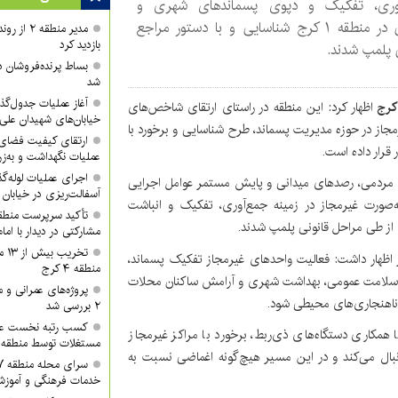
وری، تفکیک و دپوی پسماندهای شهری و
خانگی در منطقه ۱ کرج شناسایی و با دستور مراجع
مدیر منطقه
بازدید کرد
 پلمپ شدند.
بساط پرنده‌فروشان 
شد
آغاز عملیات جدول‌گذ
کرج
اظهار کرد: این منطقه در راستای ارتقای شاخص‌های
خیابان‌های شهیدان علی
از در حوزه مدیریت پسماند، طرح شناسایی و برخورد با
ارتقای کیفیت فضای 
 قرار داده است.
عملیات نگهداشت و به‌زر
اجرای عملیات لوله‌گ
ای مردمی، رصدهای میدانی و پایش مستمر عوامل اجرایی
آسفالت‌ریزی در خیابان
ورت غیرمجاز در زمینه جمع‌آوری، تفکیک و انباشت
ز طی مراحل قانونی پلمپ شدند.
مشارکتی در دیدار با ام
تخر
ز اظهار داشت: فعالیت واحدهای غیرمجاز تفکیک پسماند،
منطقه ۴ کرج
ی سلامت عمومی، بهداشت شهری و آرامش ساکنان محلات
پروژه‌های عمرانی و
و ناهنجاری‌های محیطی شود.
۲ بررسی شد
کسب رتبه نخست عمل
ا همکاری دستگاه‌های ذی‌ربط، برخورد با مراکز غیرمجاز
مستغلات توسط منطقه ۲ شهرداری کرج
نبال می‌کند و در این مسیر هیچ‌گونه اغماضی نسبت به
خدمات فرهنگی و آموزش