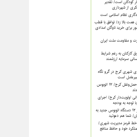
ر کودکان است/ تقدیر
کری از شهرداری
دگاری نظام اسلامی است
همت بالا زد/ توافق با قطب
 برای خرید ناوگان امدادی
عزت و مقاومت ملت ایران
 کارکنان به رغم شرایط
سانی سرمایه ارزشمند
ی شهری کرج در گرو نگاه
غیرعامل است
خون تازه در رگ‌های حمل‌ونقل کرج/ ۱۲ اتوبوس
نی اولویت‌دار کرج/ اجرای
ا توجه به بودجه
فردا؛ آیین رونمایی از ۱۲ دستگاه اتوبوس جدید به
خط قرمز مدیریت شهری‌/
ملکرد خود و حافظ منافع