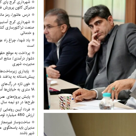
شهرداری کرج پای کا
مدیرکل کانون پرورش ف
درس عاشورا، رمز مان
شهرداری کرج آستین 
صنعت تراکتورسازی کشور
و خدماتی
یاد شهدا، چراغ راه 
است
پرداخت به موقع حقوق
دشوار درآمدی/ منابع ان
مدیریت شهری
پایداری زیرساخت‌ها
پیش‌دستانه به پدافند 
۱۸ متری به خیابان‌ها آمدند
پایش پروژه‌های عمرا
طرح‌ها در دو نیمه سال ب
ارزش 480 میلیارد تومان/ شما هم دعوتید
ساخت‌وساز غیرمجاز 
مدیران باید پاسخگوی ع
شهر باشند