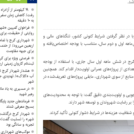
 شد.
۱۹ کیلومتر از آزادر
رفت/ کاهش زمان سفر ا
به ۱۰ دقیقه
فراخوان کمپین «شه
روایتی از حقیقت، برای 
ا در نظر گرفتن شرایط کنونی کشور، تنگناهای مالی و
شهرداری کرج با تمام 
اهه اول و دوم سال، متناسب با بودجه اختصاص‌یافته و
اربعین می‌رود/ از خدمت
برای جبهه مقاومت
فرصتی ویژه برای کرب
ج در شش ماهه اول سال جاری، با استفاده از بودجه
ثبت‌نام کاروان زمینی ار
دی از پروژه‌های عمرانی اولویت‌دار اقدام کند. همچنین
هشدار شهردار کرج ن
نابع از سوی شهرداری، مابقی پروژه‌های تعریف‌شده در
آب «کلاک»/ تهدیدی جد
شهر
در مسیری به یاد ماند
رهبر شهید
ه‌جویی و اولویت‌بندی دقیق گفت: با توجه به محدودیت‌های
فرماندهان جدید پایگ
را بر رضایت شهروندان و توسعه شهر دارند.
بسیج معرفی شدند
فافیت هزینه‌ها در شرایط دشوار کنونی تأکید کردند.
شهردار کرج درگذشت
شهر» را تسلیت گفت/«
تجربه و سادگی بود
موکب‌های شهرداری کر