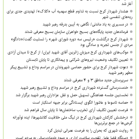
آغاز شد
هشدار شهردار کرج نسبت به تداوم قطع سهمیه آب «کلاک»/ تهدیدی جدی برای
ریه‌های تنفسی شهر
در مسیری به یاد ماندنی/ نگاهی به آیین بدرقه رهبر شهید
فرماندهان جدید پایگاه‌های بسیج خواهران سازمان بسیج معرفی شدند
شهردار کرج درگذشت «رئیس سه دوره شورای شهر» را تسلیت گفت/«دادگو»
مردی از جنس تجربه و سادگی بود
موکب‌های شهرداری کرج میزبانِ زائرین آقای شهید ایران/ از کرج تا میدان آزادی
تعیین تکلیف وضعیت نیروهای شرکتی و پیمانکاری تا پایان تابستان
دعوت شهردار کرج برای حضور حماسی شهروندان در مراسم وداع و تشییع پیکر
مطهر رهبر شهید
سرپرستان جدید مناطق ۳ و ۴ معرفی شدند
خدمت‌رسانی گسترده شهرداری کرج در مراسم وداع و تشییع رهبر شهید
نخستین جلسه هماهنگی تسهیل حمل و نقل عزاداران رهبر شهید برگزار شد
حماسه تاسوعا و عاشورا الگوی ایستادگی برابر جبهه استکبار است
فرصت تعیین تکلیف آرای تخریب ساختمان‌ها تا پایان سال فراهم شد
درخشش کارکنان شهرداری کرج در لیگ ملی خلاقیت کلانشهرها/ ایده نوآورانه
کرجی‌ها در جمع برترین‌ها
روایت شهری که بحران را به فرصت عمرانی تبدیل کرد
دستگاه قضا عامل تقویت سلامت اداری و بهبود خدمات‌رسانی به مردم است