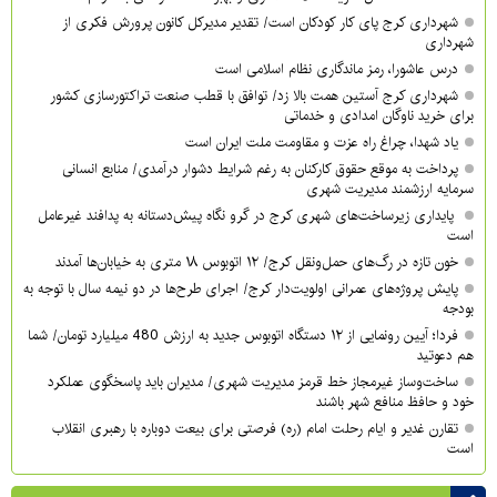
شهرداری کرج پای کار کودکان است/ تقدیر مدیرکل کانون پرورش فکری از
شهرداری
درس عاشورا، رمز ماندگاری نظام اسلامی است
شهرداری کرج آستین همت بالا زد/ توافق با قطب صنعت تراکتورسازی کشور
برای خرید ناوگان امدادی و خدماتی
یاد شهدا، چراغ راه عزت و مقاومت ملت ایران است
پرداخت به موقع حقوق کارکنان به رغم شرایط دشوار درآمدی/ منابع انسانی
سرمایه ارزشمند مدیریت شهری
پایداری زیرساخت‌های شهری کرج در گرو نگاه پیش‌دستانه به پدافند غیرعامل
است
خون تازه در رگ‌های حمل‌ونقل کرج/ ۱۲ اتوبوس ۱۸ متری به خیابان‌ها آمدند
پایش پروژه‌های عمرانی اولویت‌دار کرج/ اجرای طرح‌ها در دو نیمه سال با توجه به
بودجه
فردا؛ آیین رونمایی از ۱۲ دستگاه اتوبوس جدید به ارزش 480 میلیارد تومان/ شما
هم دعوتید
ساخت‌وساز غیرمجاز خط قرمز مدیریت شهری‌/ مدیران باید پاسخگوی عملکرد
خود و حافظ منافع شهر باشند
تقارن غدیر و ایام رحلت امام (ره) فرصتی برای بیعت دوباره با رهبری انقلاب
است