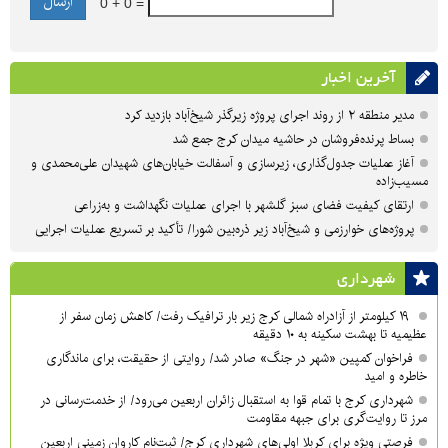
0 + 0 =
آخرین اخبار
مدیر منطقه ۲ از روند اجرای پروژه زیرگذر شیخ‌آباد بازدید کرد
بساط پرنده‌فروشان در حاشیه میدان کرج جمع شد
آغاز عملیات جدول‌گذاری، زیرسازی و آسفالت خیابان‌های شهیدان علی‌محمدی و
مسیب‌زاده
ارتقای کیفیت فضای سبز گلشهر با اجرای عملیات نگهداشت و به‌زراعی
پروژه‌های خوارزمی و شیخ‌آباد زیر ذره‌بین شورا/ تأکید بر تسریع عملیات اجرایی
شهرداری
۱۹ کیلومتر از آزادراه شمالی کرج زیر بار ترافیک رفت/ کاهش زمان سفر از
عظیمیه تا بهشت سکینه به ۱۰ دقیقه
فراخوان کمپین «شهر در جنگ» صادر شد/ روایتی از حقیقت، برای ماندگاری
خاطره و امید
شهرداری کرج با تمام قوا به استقبال زائران اربعین می‌رود/ از خدمت‌رسانی در
مرز تا روایت‌گری برای جبهه مقاومت
فرصتی ویژه برای کربلا اولی‌های شهرداری کرج/ ثبت‌نام کاروان زمینی اربعین