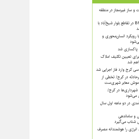
 ساخت و ساز غیرمجاز در منطقه
بخش شمالی عرشهٔ B1 در تقاطع بلوار شیخ‌آباد با
د
 رویکرد انسان‌محوری و
ی‌شود
ی پاکسازی شد
رای تعیین تکلیف املاک
اهم شد
سی کرج وارد فاز اجرایی شد
رحادثه در کرج/ تخطی از
موش معابر شهری‌ست
ه ۱۱۰ قانون شهرداری‌ها در کرج/
 می‌شود
مدی در دو ماهه اول سال
ی و ساماندهی
 شتاب می‌گیرد
 انرژی را هوشمندانه مصرف