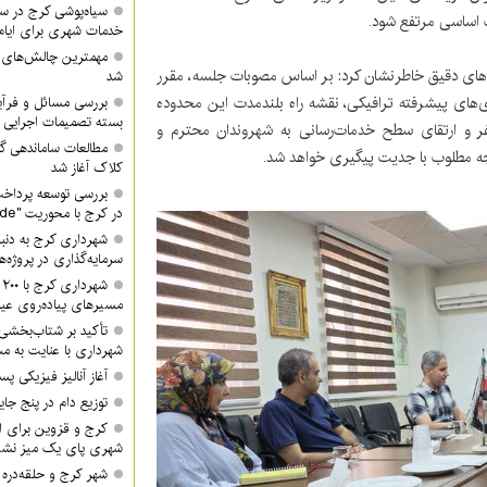
سیاه‌پوشی کرج در 
ت اساسی مرتفع شود.
خدمات شهری برای ایام
مهمترین چالش‌های
ده‌های دقیق خاطرنشان کرد: بر اساس مصوبات جلسه، مقرر
شد
ی‌های پیشرفته ترافیکی، نقشه راه بلندمدت این محدوده
بررسی مسائل و فرآی
بسته تصمیمات اجرایی 
ر و ارتقای سطح خدمات‌رسانی به شهروندان محترم و
مطالعات ساماندهی گ
ه مطلوب با جدیت پیگیری خواهد شد.
کلاک آغاز شد
بررسی توسعه پرداخت
در کرج با محوریت "QR Code"
شهرداری کرج به دنبا
سرمایه‌گذاری در پروژه‌
ش
مسیرهای پیاده‌روی عید
تأکید بر شتاب‌بخشی
شهرداری با عنایت به مش
آغاز آنالیز فیزیکی پ
توزیع دام در پنج جا
کرج و قزوین برای ان
شهری پای یک میز نشس
شهر کرج و حلقه‌دره ا