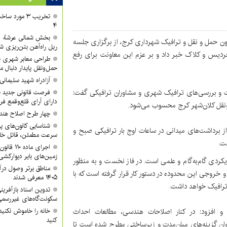
تخریب ۳ مورد
۴
ون حمل و نقل و ترافیک شهرداری کرج، از برگزاری جلسه
ریل راه‌آهن بتن‌ریزی ش
س و کلاک خبر داد و بر عزم این معاونت برای رفع
طراحی معابر شهری با
حمل‌ونقل پایدار دنبال م
آزادراه شهید سلیمان
عات و بررسی‌های ترافیک شهری و مشاوران ترافیکی گفت:
فرصت قانونی جدید ب
دارای آرای قلع‌وقمع فر
ونقل کلان‌شهر کرج محسوب می‌شود.
چهار طرح اصلاح هند
شناسایی کانون‌های پ
ز برداشت‌های میدانی در ساعات اوج بار ترافیکی صبح و
سرعت مطمئن، قاتل خا
ت.
اجرای ماد
زمین‌های بایر دیوارکشی
یکردی گام‌به‌گام و علمی است. در فاز نخست و به منظور
مناطق برتر وصول درآ
روجی این محدوده در دستور کار قرار گرفته است که با
۱۴۰۵ معرفی شدند
 ترافیک خواهد داشت.
تدوین اسناد بازآفرین
سکونت‌گاه‌های غیررسمی
د و افزود: در کنار اصلاحات هندسی، مطالعات احداث
خانه را خاموش نکنید
کنید
ان گزینه‌های میان‌مدت و زیرساختی مطرح شده است تا