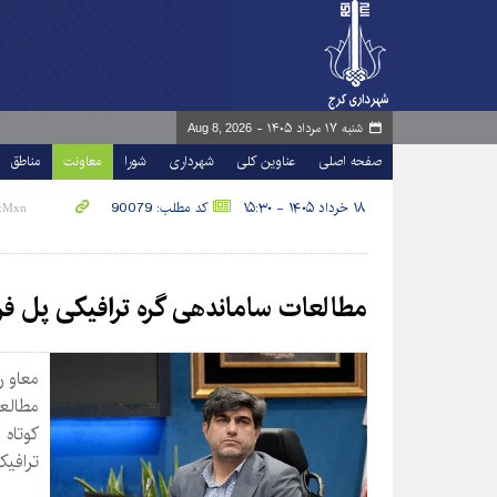
شنبه ۱۷ مرداد ۱۴۰۵ -
Aug 8, 2026
صفحه اصلی
عناوین کلی
شهرداری
شورا
معاونت
مناطق
۱۸ خرداد ۱۴۰۵ - ۱۵:۳۰
کد مطلب: 90079
مطالعات ساماندهی گره ترافیکی پل ف
معاون
مطالع
کوتاه
ترافیک