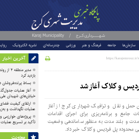
سازمان‌ها
جامعه
فرهنگ و هنر
ورزشی
چندرسانه‌ای
نشریه الکترونیک
روای
آخرین اخبار
مدیر منطقه
بازدید کرد
بساط پرنده‌فروشان 
ردیس و کلاک آغاز شد
آغاز عملیات جدول‌گذ
خیابان‌های شهیدان علی
ارتقای کیفیت فضای 
 حمل‌و نقل و ترافیک شهرداری کرج از آغاز
عملیات نگهداشت و به‌زر
ات جامع و برنامه‌ریزی برای اجرای اقدامات
پروژه‌های خوارزمی و ش
 مدت و بلند مدت به منظور ساماندهی وضعیت
تأکید بر تسریع عملیات
ی محدوده پل فردیس و کلاک خبر داد.
معاونت