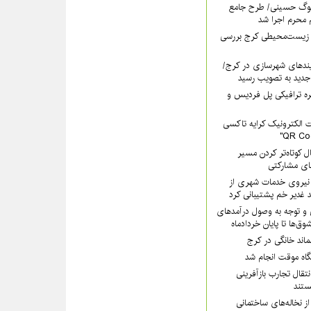
سوگ حسینی/ طرح جامع
 محرم اجرا شد
 زیست‌محیطی کرج بررسی
ندهای شهرسازی در کرج/
جدید به تصویب رسید
ره ترافیکی پل فردیس و
 الکترونیک کرایه تاکسی
ل کوتاه‌تر کردن مسیر
های مشارکتی
هرداری کرج با ۲۰۰ نیروی خدمات شهری از
 غدیر خم پشتیبانی کرد
 و توجه به وصول درآمدهای
وق‌ها تا پایان خردادماه
سماند خانگی در کرج
یگاه موقت انجام شد
تقال تجارب بازآفرینی
تند
ز نخاله‌های ساختمانی