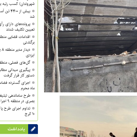
شهروندان/ کسب رتبه برتر 
شد
تعیین تکلیف شدند
برگشتی
دی
ایزدی
گل‌های فصلی، منطقه ۱۰ را زیباتر کر
دستور کار قرار گرفت
اجرای گسترده فضاسا
ماه محرم
طرح ساماندهی تبلیغ
بصری در منطقه ۹ اجرا شد
تداوم اجرای طرح پا
۱۰ کرج
یادداشت