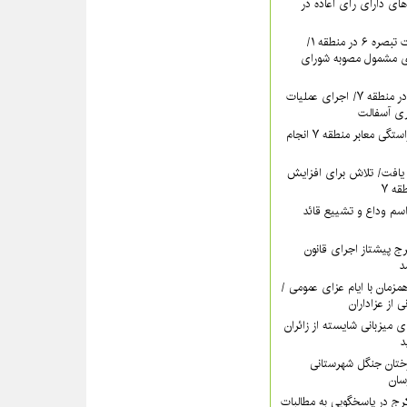
های دارای رأی اعاده در
ادامه برگزاری جلسات تبصره ۶ در منطقه ۱/
ای مشمول مصوبه شورای
تداوم بهسازی معابر در منطقه ۷/ اجرای عملیات
ری آسفالت
اقدام مستمر برای آراستگی معابر منطقه ۷ انجام
یافت/ تلاش برای افزایش
ه ۷
سم وداع و تشییع قائد
ری کرج پیشتاز اجرای قانون
د
اه‌پوشی منطقه ۷ همزمان با ایام عزای عمومی /
ی از عزاداران
ات منطقه ۵ برای میزبانی شایسته از زائران
د
رختان جنگل شهرستانی
خشش منطقه ۴ کرج در پاسخگویی به مطالبات