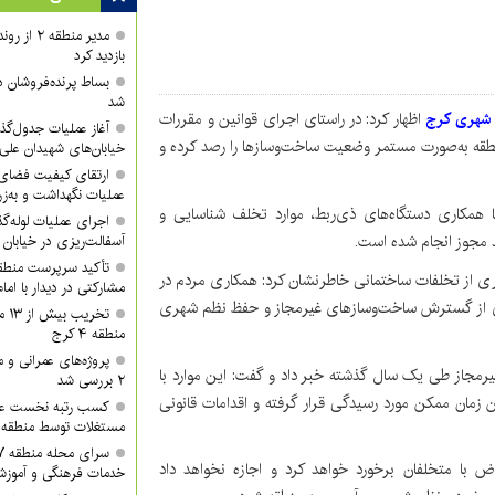
مدیر منطقه
بازدید کرد
بساط پرنده‌فروشان 
شد
 شهری کرج
اظهار کرد: در راستای اجرای قوانین و مقررات
آغاز عملیات جدول‌گذ
قه به‌صورت مستمر وضعیت ساخت‌وسازها را رصد کرده و
خیابان‌های شهیدان علی
ارتقای کیفیت فضای 
عملیات نگهداشت و به‌زر
همکاری دستگاه‌های ذی‌ربط، موارد تخلف شناسایی و
اجرای عملیات لوله‌گ
د مجوز انجام شده است.
آسفالت‌ریزی در خیابان
 پیشگیری از تخلفات ساختمانی خاطرنشان کرد: همکاری مردم در
مشارکتی در دیدار با ام
ی از گسترش ساخت‌وسازهای غیرمجاز و حفظ نظم شهری
تخر
منطقه ۴ کرج
پروژه‌های عمرانی و
گیری از ۲۶ مورد ساخت‌وساز غیرمجاز طی یک سال گذشته خبر داد و گفت: این موارد با
۲ بررسی شد
ن زمان ممکن مورد رسیدگی قرار گرفته و اقدامات قانونی
کسب رتبه نخست عمل
مستغلات توسط منطقه ۲ شهرداری کرج
ا متخلفان برخورد خواهد کرد و اجازه نخواهد داد
خدمات فرهنگی و آموزش