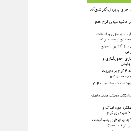
 ۲ از روند اجرای پروژه زیرگذر شیخ‌آباد
در حاشیه میدان کرج جمع
اری، زیرسازی و آسفالت
‌محمدی و مسیب‌زاده
سبز گلشهر با اجرای
اعی
ذاری، جدول‌گذاری و
 چالوس
تأکید سرپرست منطقه ۴ کرج بر مدیریت
ام جمعه مهرشهر
یب بیش از ۱۳ مورد ساخت‌وساز غیرمجاز در
 مشکلات محلات هدف منطقه
کرد حوزه املاک و
سرای محله منطقه ۷ به بهره‌برداری رسید/توسعه
ی در قلب محلات