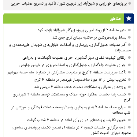
پروژه‌های خوارزمی و شیخ‌آباد زیر ذره‌بین شورا/ تأکید بر تسریع عملیات اجرایی
مناطق
مدیر منطقه ۲ از روند اجرای پروژه زیرگذر شیخ‌آباد بازدید کرد
بساط پرنده‌فروشان در حاشیه میدان کرج جمع شد
آغاز عملیات جدول‌گذاری، زیرسازی و آسفالت خیابان‌های شهیدان علی‌محمدی و
مسیب‌زاده
ارتقای کیفیت فضای سبز گلشهر با اجرای عملیات نگهداشت و به‌زراعی
اجرای عملیات لوله‌گذاری، جدول‌گذاری و آسفالت‌ریزی در خیابان چالوس
تأکید سرپرست منطقه ۴ کرج بر مدیریت مشارکتی در دیدار با امام جمعه مهرشهر
تخریب بیش از ۱۳ مورد ساخت‌وساز غیرمجاز در منطقه ۴ کرج
پروژه‌های عمرانی و مشکلات محلات هدف منطقه ۲ بررسی شد
کسب رتبه نخست عملکرد حوزه املاک و مستغلات توسط منطقه ۲ شهرداری
کرج
سرای محله منطقه ۷ به بهره‌برداری رسید/توسعه خدمات فرهنگی و آموزشی در
قلب محلات
تعیین تکلیف پرونده‌های دارای رأی اعاده در منطقه ۲ شتاب گرفت
ادامه برگزاری جلسات تبصره ۶ در منطقه ۱/ تعیین تکلیف پرونده‌های مشمول
مصوبه شورای امنیت کشور