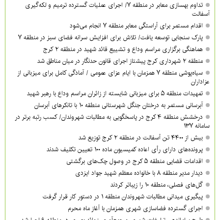
تداوم بهسازی معابر در منطقه ۷/ اجرای عملیات گسترده ترمیم و لکه‌گیری
آسفالت
اقدام مستمر برای آراستگی معابر منطقه ۷ انجام می‌شود
پارک سنجابی توسعه یافت/ تلاش برای افزایش سرانه فضای سبز در منطقه ۷
هماهنگی برگزاری مراسم وداع و تشییع قائد شهید در منطقه ۲ کرج
منطقه ۲ شهرداری کرج پیشتاز اجرای قانون حدنگار در میان مناطق شد
سیاه‌پوشی منطقه ۷ همزمان با ایام عزای عمومی / آمادگی کامل برای میزبانی از
عزاداران
تمهیدات منطقه ۵ برای میزبانی شایسته از زائران مراسم وداع با رهبر شهید
آبرسانی مستمر به درختان جنگل شهرستانی منطقه ۱۰ با تانکرهای آبرسان
درخشش منطقه ۴ کرج در پاسخگویی به مطالبات شهروندان/ کسب رتبه برتر در
سامانه ۱۳۷
بیش از ۴۴۰۰ تن آسفالت در منطقه ۲ کرج توزیع شد
پرونده‌های دارای رأی اعاده کمیسیون ماده ۱۰۰ تعیین تکلیف شدند
اقدامات قضایی منطقه ۵ کرج در وصول چک‌های برگشتی
دیدار مدیر منطقه ۸ با خانواده معظم شهید جواد ایزدی
گل‌های فصلی، منطقه ۱۰ را زیباتر کردند
پیگیری میدانی مطالبات شهروندان منطقه ۱ در دستور کار قرار گرفت
اجرای گسترده فضاسازی شهری همزمان با آغاز ماه محرم