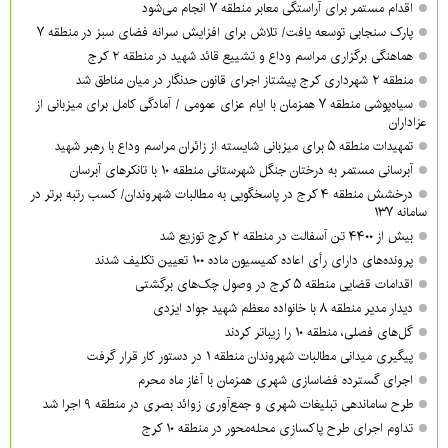
اقدام مستمر برای آراستگی معابر منطقه ۷ انجام می‌شود
پارک سنجابی توسعه یافت/ تلاش برای افزایش سرانه فضای سبز در منطقه ۷
هماهنگی برگزاری مراسم وداع و تشییع قائد شهید در منطقه ۲ کرج
منطقه ۲ شهرداری کرج پیشتاز اجرای قانون حدنگار در میان مناطق شد
سیاه‌پوشی منطقه ۷ همزمان با ایام عزای عمومی / آمادگی کامل برای میزبانی از
عزاداران
تمهیدات منطقه ۵ برای میزبانی شایسته از زائران مراسم وداع با رهبر شهید
آبرسانی مستمر به درختان جنگل شهرستانی منطقه ۱۰ با تانکرهای آبرسان
درخشش منطقه ۴ کرج در پاسخگویی به مطالبات شهروندان/ کسب رتبه برتر در
سامانه ۱۳۷
بیش از ۴۴۰۰ تن آسفالت در منطقه ۲ کرج توزیع شد
پرونده‌های دارای رأی اعاده کمیسیون ماده ۱۰۰ تعیین تکلیف شدند
اقدامات قضایی منطقه ۵ کرج در وصول چک‌های برگشتی
دیدار مدیر منطقه ۸ با خانواده معظم شهید جواد ایزدی
گل‌های فصلی، منطقه ۱۰ را زیباتر کردند
پیگیری میدانی مطالبات شهروندان منطقه ۱ در دستور کار قرار گرفت
اجرای گسترده فضاسازی شهری همزمان با آغاز ماه محرم
طرح ساماندهی تبلیغات شهری و جمع‌آوری زوائد بصری در منطقه ۹ اجرا شد
تداوم اجرای طرح پاکسازی محله‌محور در منطقه ۱۰ کرج