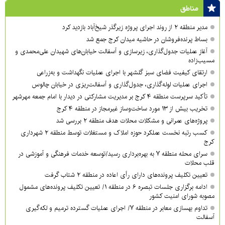
مناطق
مدیر منطقه ۲ از روند اجرای پروژه زیرگذر شیخ‌آباد بازدید کرد
بساط پرنده‌فروشان در حاشیه میدان کرج جمع شد
آغاز عملیات جدول‌گذاری، زیرسازی و آسفالت خیابان‌های شهیدان علی‌محمدی و
مسیب‌زاده
ارتقای کیفیت فضای سبز گلشهر با اجرای عملیات نگهداشت و به‌زراعی
اجرای عملیات لوله‌گذاری، جدول‌گذاری و آسفالت‌ریزی در خیابان چالوس
تأکید سرپرست منطقه ۴ کرج بر مدیریت مشارکتی در دیدار با امام جمعه مهرشهر
تخریب بیش از ۱۳ مورد ساخت‌وساز غیرمجاز در منطقه ۴ کرج
پروژه‌های عمرانی و مشکلات محلات هدف منطقه ۲ بررسی شد
کسب رتبه نخست عملکرد حوزه املاک و مستغلات توسط منطقه ۲ شهرداری
کرج
سرای محله منطقه ۷ به بهره‌برداری رسید/توسعه خدمات فرهنگی و آموزشی در
قلب محلات
تعیین تکلیف پرونده‌های دارای رأی اعاده در منطقه ۲ شتاب گرفت
ادامه برگزاری جلسات تبصره ۶ در منطقه ۱/ تعیین تکلیف پرونده‌های مشمول
مصوبه شورای امنیت کشور
تداوم بهسازی معابر در منطقه ۷/ اجرای عملیات گسترده ترمیم و لکه‌گیری
آسفالت