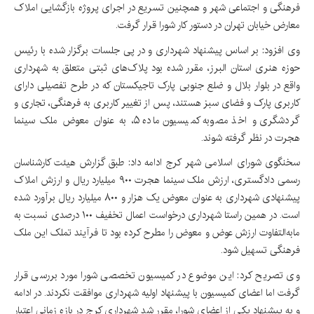
فرهنگی و اجتماعی شهر و همچنین تسریع در اجرای پروژه بازگشایی املاک
معارض خیابان تهران در دستور کار شورا قرار گرفت.
وی افزود: بر اساس پیشنهاد شهرداری و در پی جلسات برگزار شده با رئیس
حوزه هنری استان البرز، مقرر شده بود پلاک‌های ثبتی متعلق به شهرداری
واقع در بلوار بلال و ضلع جنوبی پارک تاجیکستان که در طرح تفصیلی دارای
کاربری پارک و فضای سبز هستند، پس از تغییر کاربری به فرهنگی، تجاری و
گردشگری و اخذ مصوبه کمیسیون ماده ۵، به عنوان معوض ملک سینما
هجرت در نظر گرفته شوند.
سخنگوی شورای اسلامی شهر کرج ادامه داد: طبق گزارش هیئت کارشناسان
رسمی دادگستری، ارزش ملک سینما هجرت ۹۰۰ میلیارد ریال و ارزش املاک
پیشنهادی شهرداری به عنوان معوض یک هزار و ۸۰۰ میلیارد ریال برآورد شده
است. در همین راستا شهرداری درخواست اعمال تخفیف ۱۰۰ درصدی نسبت به
مابه‌التفاوت ارزش عوض و معوض را مطرح کرده بود تا فرآیند تملک این ملک
فرهنگی تسهیل شود.
وی تصریح کرد: این موضوع در کمیسیون تخصصی شورا مورد بررسی قرار
گرفت اما اعضای کمیسیون با پیشنهاد اولیه شهرداری موافقت نکردند. در ادامه
و به پیشنهاد یکی از اعضای شورا، مقرر شد شهرداری کرج در بازه زمانی اعتبار