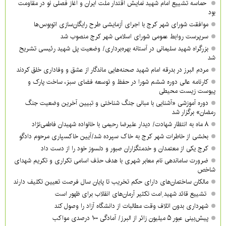
حماسه تشییع امام شهید نمایش اقتدار ملت ایران و آغاز فصلی نو در مقاومت
بود
موافقت شورای شهر کرج با اجرای آزمایشی طرح رایگان‌سازی اتوبوس‌ها
سرپرست روابط عمومی شورای اسلامی شهر کرج منصوب شد
بزرگراه شهید سلیمانی در آستانه بهره‌برداری/ وضعیت پل شهید رئیسی تشریح
شد
مردم البرز در بدرقه امام شهید صحنه‌هایی ماندگار از عشق و وفاداری خلق کردند
کارنامه عالی دوره ششم شورا در حفظ و توسعه فضای سبز، ساخت پارک و
پیوست زیست محیطی
دوره آموزشی «آشنایی با مبانی جنگ شناختی و تبیین آخرین وضعیت جنگ
رمضان» برگزار شد
۸ ماه به انتظار شهادت/ دیدار علیرضا رحیمی با خانواده شهیدان فاطمی‌نژاد
بخشی از خاطرات شهر کرج به خاک سپرده شد/آیین خاکسپاری مرحوم دادگو
کرج یکی از معتمدان و خدمتگزاران صبور و دلسوز خود را از دست داد
ضرورت ساماندهی نام‌ معابر شهری با هدف حذف اسامی تکراری و تکریم شهدای
شاخص
مالکان ساختمان‌های دارای حکم تخریب تا پایان سال فرصت تعیین تکلیف دارند
تشییع قائد شهید ِامت تکثیر آرمان‌های انقلاب برای ظهور است
شهرداری بدون اتلاف وقت مطالبات از دانشگاه آزاد را وصول کند
پیش‌بینی عبور ۵ میلیون زائر از البرز/ آمادگی ۱۰۰ درصدی مواکب