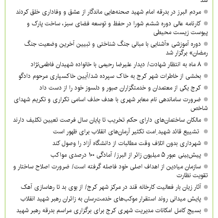
شد
مردم البرز در بدرقه امام شهید صحنه‌هایی ماندگار از عشق و وفاداری خلق کردند
کارنامه عالی دوره ششم شورا در حفظ و توسعه فضای سبز، ساخت پارک و
پیوست زیست محیطی
دوره آموزشی «آشنایی با مبانی جنگ شناختی و تبیین آخرین وضعیت جنگ
رمضان» برگزار شد
۸ ماه به انتظار شهادت/ دیدار علیرضا رحیمی با خانواده شهیدان فاطمی‌نژاد
بخشی از خاطرات شهر کرج به خاک سپرده شد/آیین خاکسپاری مرحوم دادگو
کرج یکی از معتمدان و خدمتگزاران صبور و دلسوز خود را از دست داد
ضرورت ساماندهی نام‌ معابر شهری با هدف حذف اسامی تکراری و تکریم شهدای
شاخص
مالکان ساختمان‌های دارای حکم تخریب تا پایان سال فرصت تعیین تکلیف دارند
تشییع قائد شهید ِامت تکثیر آرمان‌های انقلاب برای ظهور است
شهرداری بدون اتلاف وقت مطالبات از دانشگاه آزاد را وصول کند
پیش‌بینی عبور ۵ میلیون زائر از البرز/ آمادگی ۱۰۰ درصدی مواکب
سازمان میادین از اهداف اصلی خود فاصله گرفته است/ ضرورت اصلاح ساختار و
تقویت نظارت
آثار زیان بار فعالیت کارخانه قند در مرکز شهر کرج/ از بوی بد تا رهاسازی آهک
پایش میدانی روند استقرار موکب‌های خدمت‌رسان به زائران رهبر شهید انقلاب
بسیج کامل امکانات مدیریت شهری کرج برای برگزاری مراسم بدرقه رهبر شهید