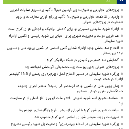
پروژه‌های خوارزمی و شیخ‌آباد زیر ذره‌بین شورا/ تأکید بر تسریع عملیات اجرایی
بازدید از تقاطعات خوارزمی و شیخ‌آباد/ تأکید بر رفع فوری معارضات و لزوم
شفافیت در پروژه‌های عمرانی
آزادراه شهید سلیمانی مسیری نو برای کاهش ترافیک و آلودگی هوای کرج است
هم‌افزایی دولت و مدیریت شهری برای احیای پل شهید رئیسی و تکمیل آزادراه
شهید سلیمانی
افتتاح سه بخش جدید آزادراه شمالی گامی اساسی در تکمیل پروژه ملی و تسهیل
تردد بین‌استانی
گشایش سه دسترسی کلیدی در شبکه ترافیکی کرج
پروژه‌های عمرانی بدون پیوست زیست‌محیطی اثربخش نخواهند بود
بزرگراه شهید سلیمانی در مسیر افتتاح کامل/ بهره‌برداری رسمی از 18.6 کیلومتر
آزادراه در هفته دولت
زمان پایان تعلل در تکمیل جاده قزلحصار فرا رسیده/ منتظر اجرای وظایف
دستگاه‌های متولی دولتی هستیم
حماسه تشییع امام شهید نمایش اقتدار ملت ایران و آغاز فصلی نو در مقاومت
بود
موافقت شورای شهر کرج با اجرای آزمایشی طرح رایگان‌سازی اتوبوس‌ها
سرپرست روابط عمومی شورای اسلامی شهر کرج منصوب شد
بزرگراه شهید سلیمانی در آستانه بهره‌برداری/ وضعیت پل شهید رئیسی تشریح